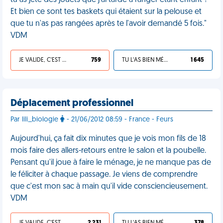
tu as jeté des jouets que j'ai tardé à ranger étant enfant ?
Et bien ce sont tes baskets qui étaient sur la pelouse et
que tu n'as pas rangées après te l'avoir demandé 5 fois."
VDM
JE VALIDE, C'EST UNE VDM
759
TU L'AS BIEN MÉRITÉ
1 645
Déplacement professionnel
Par lili_biologie
- 21/06/2012 08:59 - France - Feurs
Aujourd'hui, ça fait dix minutes que je vois mon fils de 18
mois faire des allers-retours entre le salon et la poubelle.
Pensant qu'il joue à faire le ménage, je ne manque pas de
le féliciter à chaque passage. Je viens de comprendre
que c'est mon sac à main qu'il vide consciencieusement.
VDM