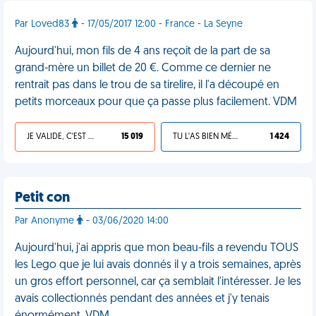
Par Loved83
- 17/05/2017 12:00 - France - La Seyne
Aujourd'hui, mon fils de 4 ans reçoit de la part de sa
grand-mère un billet de 20 €. Comme ce dernier ne
rentrait pas dans le trou de sa tirelire, il l'a découpé en
petits morceaux pour que ça passe plus facilement. VDM
JE VALIDE, C'EST UNE VDM
15 019
TU L'AS BIEN MÉRITÉ
1 424
Petit con
Par Anonyme
- 03/06/2020 14:00
Aujourd'hui, j'ai appris que mon beau-fils a revendu TOUS
les Lego que je lui avais donnés il y a trois semaines, après
un gros effort personnel, car ça semblait l'intéresser. Je les
avais collectionnés pendant des années et j'y tenais