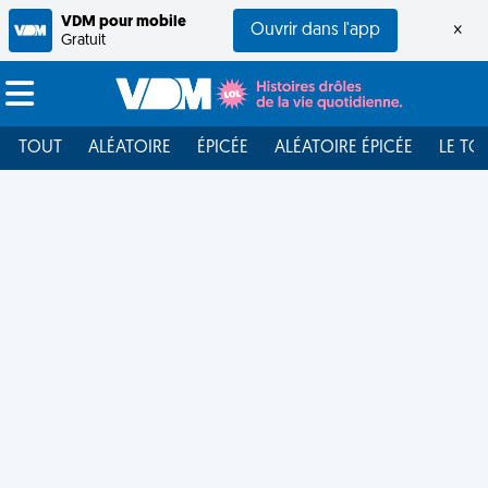
VDM pour mobile
Ouvrir dans l'app
×
Gratuit
TOUT
ALÉATOIRE
ÉPICÉE
ALÉATOIRE ÉPICÉE
LE TO