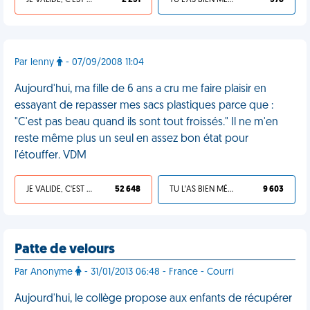
JE VALIDE, C'EST UNE VDM
2 231
TU L'AS BIEN MÉRITÉ
378
Par lenny
- 07/09/2008 11:04
Aujourd'hui, ma fille de 6 ans a cru me faire plaisir en
essayant de repasser mes sacs plastiques parce que :
"C'est pas beau quand ils sont tout froissés." Il ne m'en
reste même plus un seul en assez bon état pour
l'étouffer. VDM
JE VALIDE, C'EST UNE VDM
52 648
TU L'AS BIEN MÉRITÉ
9 603
Patte de velours
Par Anonyme
- 31/01/2013 06:48 - France - Courri
Aujourd'hui, le collège propose aux enfants de récupérer