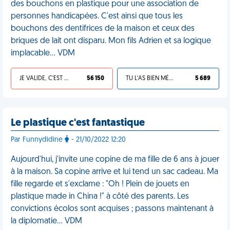
des bouchons en plastique pour une association de
personnes handicapées. C'est ainsi que tous les
bouchons des dentifrices de la maison et ceux des
briques de lait ont disparu. Mon fils Adrien et sa logique
implacable... VDM
JE VALIDE, C'EST UNE VDM
56 150
TU L'AS BIEN MÉRITÉ
5 689
Le plastique c'est fantastique
Par Funnydidine
- 21/10/2022 12:20
Aujourd'hui, j'invite une copine de ma fille de 6 ans à jouer
à la maison. Sa copine arrive et lui tend un sac cadeau. Ma
fille regarde et s'exclame : "Oh ! Plein de jouets en
plastique made in China !" à côté des parents. Les
convictions écolos sont acquises ; passons maintenant à
la diplomatie… VDM