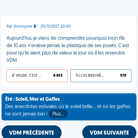
Par Anonyme
- 29/11/2017 20:00
Aujourd'hui, je viens de comprendre pourquoi mon fils
de 10 ans n'enlève jamais le plastique de ses jouets. C'est
pour qu'ils aient plus de valeur le jour où il les revendra.
VDM
JE VALIDE, C'EST UNE VDM
8 493
TU L'AS BIEN MÉRITÉ
979
Été : Soleil, Mer et Gaffes
Des anecdotes estivales où le soleil brille... et où les gaffes
ne sont jamais loin !
Plus…
VDM PRÉCÉDENTE
VDM SUIVANTE