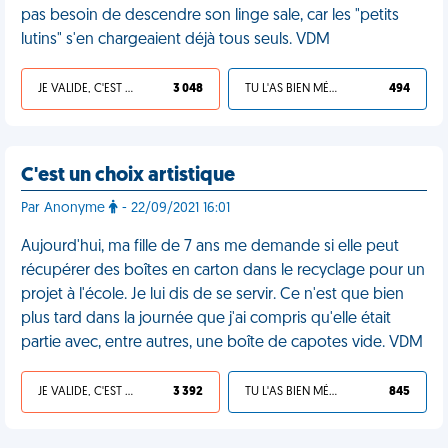
pas besoin de descendre son linge sale, car les "petits
lutins" s'en chargeaient déjà tous seuls. VDM
JE VALIDE, C'EST UNE VDM
3 048
TU L'AS BIEN MÉRITÉ
494
C'est un choix artistique
Par Anonyme
- 22/09/2021 16:01
Aujourd'hui, ma fille de 7 ans me demande si elle peut
récupérer des boîtes en carton dans le recyclage pour un
projet à l'école. Je lui dis de se servir. Ce n'est que bien
plus tard dans la journée que j'ai compris qu'elle était
partie avec, entre autres, une boîte de capotes vide. VDM
JE VALIDE, C'EST UNE VDM
3 392
TU L'AS BIEN MÉRITÉ
845