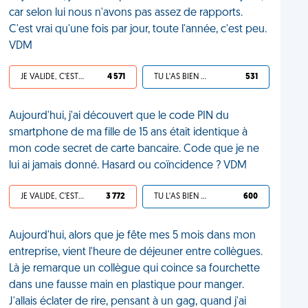
car selon lui nous n'avons pas assez de rapports.
C'est vrai qu'une fois par jour, toute l'année, c'est peu.
VDM
JE VALIDE, C'EST UNE VDM
4 571
TU L'AS BIEN MÉRITÉ
531
Aujourd'hui, j'ai découvert que le code PIN du
smartphone de ma fille de 15 ans était identique à
mon code secret de carte bancaire. Code que je ne
lui ai jamais donné. Hasard ou coïncidence ? VDM
JE VALIDE, C'EST UNE VDM
3 772
TU L'AS BIEN MÉRITÉ
600
Aujourd'hui, alors que je fête mes 5 mois dans mon
entreprise, vient l'heure de déjeuner entre collègues.
Là je remarque un collègue qui coince sa fourchette
dans une fausse main en plastique pour manger.
J'allais éclater de rire, pensant à un gag, quand j'ai