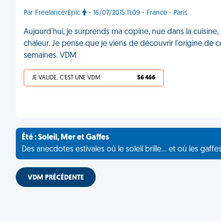
Par FreelancerEpic
- 16/07/2015 11:09 - France - Paris
Aujourd'hui, je surprends ma copine, nue dans la cuisine, 
chaleur. Je pense que je viens de découvrir l'origine de 
semaines. VDM
JE VALIDE, C'EST UNE VDM
56 466
Été : Soleil, Mer et Gaffes
Des anecdotes estivales où le soleil brille... et où les gaffe
VDM PRÉCÉDENTE