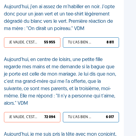
Aujourd'hui, j'en ai assez de m'habiller en noir. J'opte
donc pour un jean vert et un tee-shirt légèrement
dégradé du blanc vers le vert. Première réaction de
ma mère : "On dirait un poireau." VDM
JE VALIDE, C'EST UNE VDM
55 955
TU L'AS BIEN MÉRITÉ
8 811
Aujourd'hui, en centre de loisirs, une petite fille
regarde mes mains et me demande si la bague que
je porte est celle de mon mariage. Je lui dis que non,
c'est ma grand-mère qui me l'a offerte, que la
suivante, ce sont mes parents, et la troisième, moi-
même. Elle me répond : "Il n'y a personne qui t'aime,
alors." VDM
JE VALIDE, C'EST UNE VDM
72 094
TU L'AS BIEN MÉRITÉ
6 017
Aujourd'hui, je me suis pris la tête avec mon conjoint,