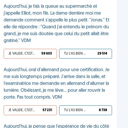
Aujourd'hui, je fais la queue au supermarché et
j'appelle Elliot, mon fils. La dame derrière moi me
demande comment s'appelle le plus petit. "Jonas." Et
elle de répondre : "Quand j'ai entendu le prénom du
grand, je me suis doutée que celui du petit allait être
gratiné." VDM
JE VALIDE, C'EST UNE VDM
59 603
TU L'AS BIEN MÉRITÉ
29 514
Aujourd'hui, oral d'allemand pour une certification. Je
me suis longtemps préparé. J'arrive dans la salle, et
l'examinatrice me demande en allemand d'allumer la
lumière. Obéissant, je me lève... pour aller rouvrir la
porte. Pas tout compris. VDM
JE VALIDE, C'EST UNE VDM
57 231
TU L'AS BIEN MÉRITÉ
8 738
Aujourd'hui, je pense que l'espérance de vie du côté