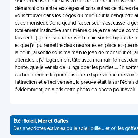
donc effectivement dans la tour de la terreur. Dans cette a
démarcations entre les sièges et sans autres ceintures de
vous trouver dans les sièges du milieu sur la banquette arr
et ce monsieur. Donc quand l'ascenseur s'est cassé la gue
totalement instinctive sans même que je me rende compt
faisaient...), je me suis retrouvé la main sur les bijoux 
et que j'ai pu remettre deux neurones en place et que m
la peur, j'ai sentie sous ma main le jean de monsieur et j
attendue... j'ai légèrement tâté avec ma main (on est da
honte, que je venais de lui agripper les parties.... En sorta
cachée derrière lui pour pas que le type vienne me voir
l'attraction et effectivement, la preuve était là sur l'écra
évidemment, on a pris cette photo en photo pour avoir un s
Été : Soleil, Mer et Gaffes
Des anecdotes estivales où le soleil brille... et où les gaffe