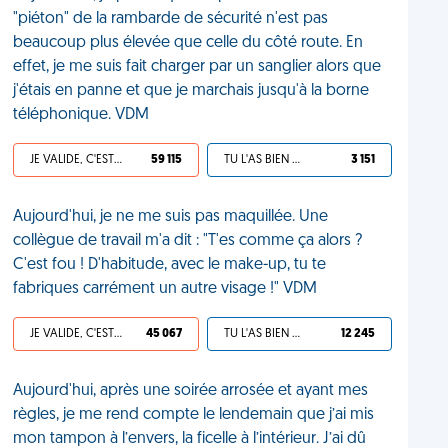
"piéton" de la rambarde de sécurité n'est pas
beaucoup plus élevée que celle du côté route. En
effet, je me suis fait charger par un sanglier alors que
j'étais en panne et que je marchais jusqu'à la borne
téléphonique. VDM
JE VALIDE, C'EST UNE VDM
59 115
TU L'AS BIEN MÉRITÉ
3 151
Aujourd'hui, je ne me suis pas maquillée. Une
collègue de travail m'a dit : "T'es comme ça alors ?
C'est fou ! D'habitude, avec le make-up, tu te
fabriques carrément un autre visage !" VDM
JE VALIDE, C'EST UNE VDM
45 067
TU L'AS BIEN MÉRITÉ
12 245
Aujourd'hui, après une soirée arrosée et ayant mes
règles, je me rend compte le lendemain que j’ai mis
mon tampon à l’envers, la ficelle à l’intérieur. J’ai dû