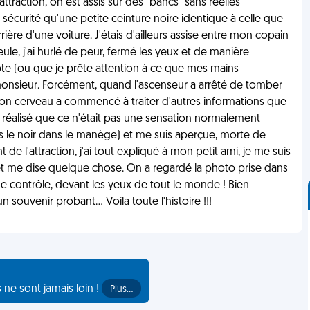
ttraction, on est assis sur des "bancs" sans réelles
 sécurité qu'une petite ceinture noire identique à celle que
ière d'une voiture. J'étais d'ailleurs assise entre mon copain
ule, j'ai hurlé de peur, fermé les yeux et de manière
e (ou que je prête attention à ce que mes mains
de monsieur. Forcément, quand l'ascenseur a arrêté de tomber
on cerveau a commencé à traiter d'autres informations que
'ai réalisé que ce n'était pas une sensation normalement
ns le noir dans le manège) et me suis aperçue, morte de
nt de l'attraction, j'ai tout expliqué à mon petit ami, je me suis
 et me dise quelque chose. On a regardé la photo prise dans
n de contrôle, devant les yeux de tout le monde ! Bien
ouvenir probant... Voila toute l'histoire !!!
s ne sont jamais loin !
Plus…