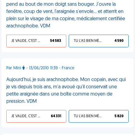
pend au bout de mon doigt sans bouger. J'ouvre la
fenêtre, coup de vent, l'araignée s'envole... et atterrit en
plein sur le visage de ma copine, médicalement certifiée
arachnophobe. VDM
JE VALIDE, C'EST UNE VDM
54 583
TU L'AS BIEN MÉRITÉ
4 590
Par Mini
- 13/06/2010 11:39 - France
Aujourd'hui, je suis arachnophobe. Mon copain, avec qui
je vis depuis trois ans, m'a avoué qu'il conservait une
petite araignée dans une boîte comme moyen de
pression. VDM
JE VALIDE, C'EST UNE VDM
64 331
TU L'AS BIEN MÉRITÉ
5 820