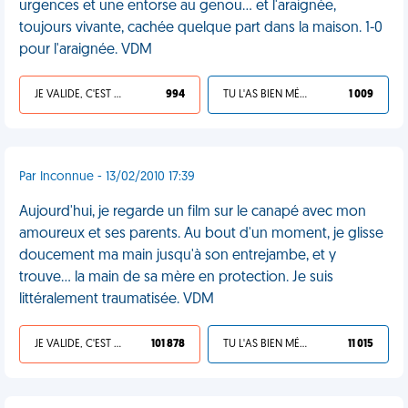
urgences et une entorse au genou… et l'araignée,
toujours vivante, cachée quelque part dans la maison. 1-0
pour l'araignée. VDM
JE VALIDE, C'EST UNE VDM
994
TU L'AS BIEN MÉRITÉ
1 009
Par Inconnue - 13/02/2010 17:39
Aujourd'hui, je regarde un film sur le canapé avec mon
amoureux et ses parents. Au bout d'un moment, je glisse
doucement ma main jusqu'à son entrejambe, et y
trouve... la main de sa mère en protection. Je suis
littéralement traumatisée. VDM
JE VALIDE, C'EST UNE VDM
101 878
TU L'AS BIEN MÉRITÉ
11 015