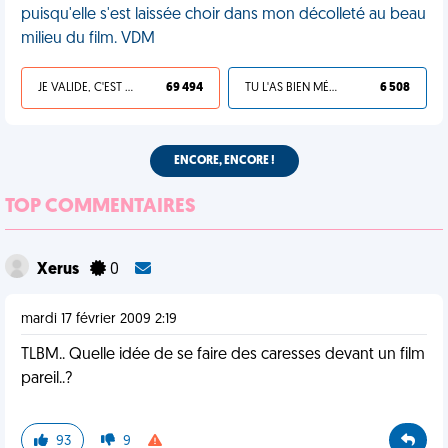
puisqu'elle s'est laissée choir dans mon décolleté au beau
milieu du film. VDM
JE VALIDE, C'EST UNE VDM
69 494
TU L'AS BIEN MÉRITÉ
6 508
ENCORE, ENCORE !
TOP COMMENTAIRES
Xerus
0
mardi 17 février 2009 2:19
TLBM.. Quelle idée de se faire des caresses devant un film
pareil..?
93
9