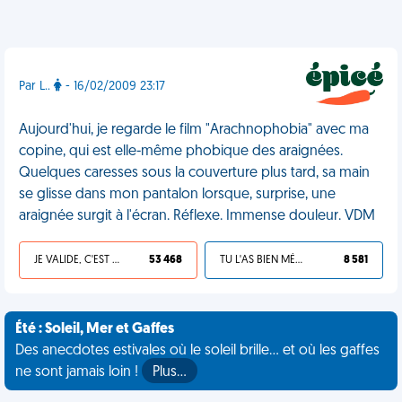
Par L..
- 16/02/2009 23:17
Aujourd'hui, je regarde le film "Arachnophobia" avec ma
copine, qui est elle-même phobique des araignées.
Quelques caresses sous la couverture plus tard, sa main
se glisse dans mon pantalon lorsque, surprise, une
araignée surgit à l'écran. Réflexe. Immense douleur. VDM
JE VALIDE, C'EST UNE VDM
53 468
TU L'AS BIEN MÉRITÉ
8 581
Été : Soleil, Mer et Gaffes
Des anecdotes estivales où le soleil brille... et où les gaffes
ne sont jamais loin !
Plus…