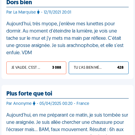
Dors bien
Par La Marquise
- 12/11/2021 20:01
Aujourd'hui, très myope, j'enlève mes lunettes pour
dormir. Au moment d'éteindre la lumière, je vois une
tache sur le mur et j'y mets ma main par réflexe. C'était
une grosse araignée. Je suis arachnophobe, et elle s'est
enfuie. VDM
JE VALIDE, C'EST UNE VDM
3 088
TU L'AS BIEN MÉRITÉ
428
Plus forte que toi
Par Anonyme
- 05/04/2025 00:20 - France
Aujourd'hui, en me préparant ce matin, je suis tombée sur
une araignée. Je suis allée chercher une chaussure pour
l'écraser mais… BAM, faux mouvement. Résultat : 6h aux