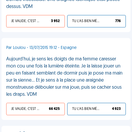
dessus. VDM
JE VALIDE, C'EST UNE VDM
3 952
TU L'AS BIEN MÉRITÉ
776
Par Loulou - 13/07/2015 19:12 - Espagne
Aujourd'hui, je sens les doigts de ma femme caresser
mon cou une fois la lumière éteinte. Je la laisse jouer un
peu en faisant semblant de dormir puis je pose ma main
sur la sienne... Et je sens à la place une araignée
monstrueuse débouler sur ma joue, puis se cacher sous
les draps. VDM
JE VALIDE, C'EST UNE VDM
66 425
TU L'AS BIEN MÉRITÉ
4 923