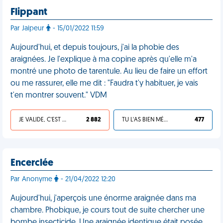
Flippant
Par Jaipeur
- 15/01/2022 11:59
Aujourd'hui, et depuis toujours, j'ai la phobie des
araignées. Je l'explique à ma copine après qu'elle m'a
montré une photo de tarentule. Au lieu de faire un effort
ou me rassurer, elle me dit : "Faudra t'y habituer, je vais
t'en montrer souvent." VDM
JE VALIDE, C'EST UNE VDM
2 882
TU L'AS BIEN MÉRITÉ
477
Encerclée
Par Anonyme
- 21/04/2022 12:20
Aujourd'hui, j'aperçois une énorme araignée dans ma
chambre. Phobique, je cours tout de suite chercher une
bombe insecticide. Une araignée identique était posée