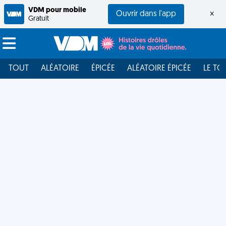
VDM pour mobile
Ouvrir dans l'app
×
Gratuit
TOUT
ALÉATOIRE
ÉPICÉE
ALÉATOIRE ÉPICÉE
LE TO