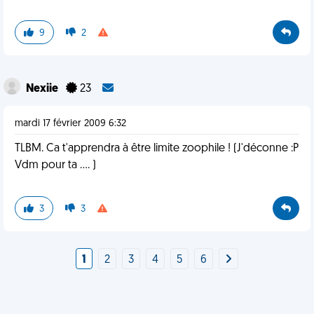
9
2
Nexiie
23
mardi 17 février 2009 6:32
TLBM. Ca t'apprendra à être limite zoophile ! (J'déconne :P
Vdm pour ta .... )
3
3
1
2
3
4
5
6