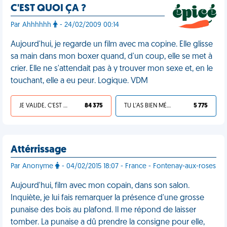
C'EST QUOI ÇA ?
Par Ahhhhhh
- 24/02/2009 00:14
Aujourd'hui, je regarde un film avec ma copine. Elle glisse
sa main dans mon boxer quand, d'un coup, elle se met à
crier. Elle ne s'attendait pas à y trouver mon sexe et, en le
touchant, elle a eu peur. Logique. VDM
JE VALIDE, C'EST UNE VDM
84 375
TU L'AS BIEN MÉRITÉ
5 775
Attérrissage
Par Anonyme
- 04/02/2015 18:07 - France - Fontenay-aux-roses
Aujourd'hui, film avec mon copain, dans son salon.
Inquiète, je lui fais remarquer la présence d'une grosse
punaise des bois au plafond. Il me répond de laisser
tomber. La punaise a dû prendre la consigne pour elle,