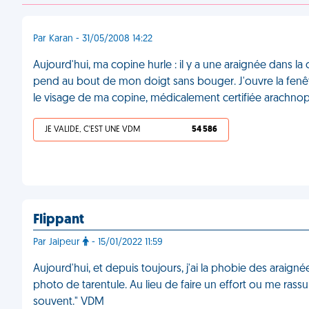
Par Karan - 31/05/2008 14:22
Aujourd'hui, ma copine hurle : il y a une araignée dans la cui
pend au bout de mon doigt sans bouger. J'ouvre la fenêtre,
le visage de ma copine, médicalement certifiée arachn
JE VALIDE, C'EST UNE VDM
54 586
Flippant
Par Jaipeur
- 15/01/2022 11:59
Aujourd'hui, et depuis toujours, j'ai la phobie des araign
photo de tarentule. Au lieu de faire un effort ou me rassure
souvent." VDM