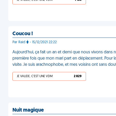
JE VALIDE, C'EST UNE VDM
7 106
Coucou !
Par Raid
- 15/12/2021 22:22
Aujourd’hui, ça fait un an et demi que nous vivons dans no
première fois que mon mari part en déplacement. Pour l
visite. Je suis arachnophobe, et mes voisins ont sans dou
JE VALIDE, C'EST UNE VDM
2 829
Nuit magique