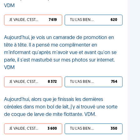
VDM
JE VALIDE, C'EST UNE VDM
7 619
TU L'AS BIEN MÉRITÉ
620
Aujourd'hui, je vois un camarade de promotion en
tête à tête. Il a pensé me complimenter en
m'informant qu'après m'avoir vue et avant qu'on se
parle, il s'est masturbé sur mes photos sur internet.
VDM
JE VALIDE, C'EST UNE VDM
8 372
TU L'AS BIEN MÉRITÉ
754
Aujourd'hui, alors que je finissais les dernières
céréales dans mon bol de lait, j'y ai trouvé une sorte
de coque de larve de mite flottante. VDM.
JE VALIDE, C'EST UNE VDM
3 600
TU L'AS BIEN MÉRITÉ
350