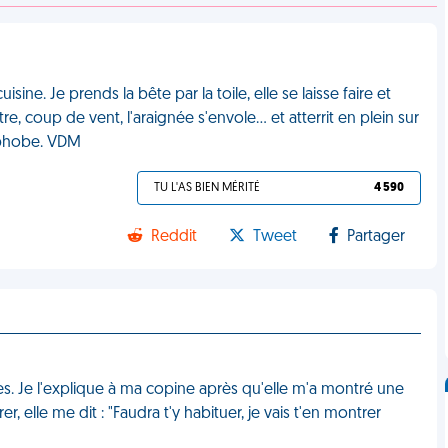
sine. Je prends la bête par la toile, elle se laisse faire et
 coup de vent, l'araignée s'envole... et atterrit en plein sur
ophobe. VDM
TU L'AS BIEN MÉRITÉ
4 590
Reddit
Tweet
Partager
ées. Je l'explique à ma copine après qu'elle m'a montré une
r, elle me dit : "Faudra t'y habituer, je vais t'en montrer