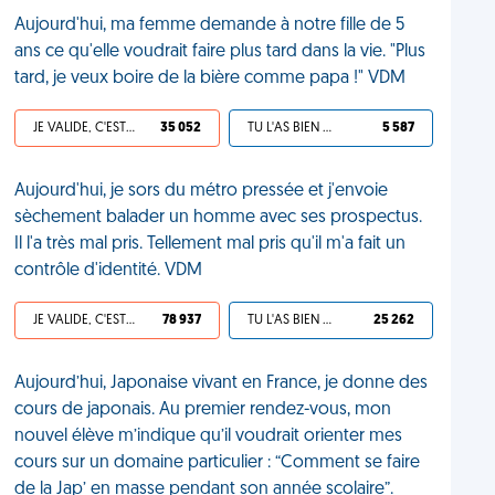
Aujourd'hui, ma femme demande à notre fille de 5
ans ce qu'elle voudrait faire plus tard dans la vie. "Plus
tard, je veux boire de la bière comme papa !" VDM
JE VALIDE, C'EST UNE VDM
35 052
TU L'AS BIEN MÉRITÉ
5 587
Aujourd'hui, je sors du métro pressée et j'envoie
sèchement balader un homme avec ses prospectus.
Il l'a très mal pris. Tellement mal pris qu'il m'a fait un
contrôle d'identité. VDM
JE VALIDE, C'EST UNE VDM
78 937
TU L'AS BIEN MÉRITÉ
25 262
Aujourd’hui, Japonaise vivant en France, je donne des
cours de japonais. Au premier rendez-vous, mon
nouvel élève m’indique qu’il voudrait orienter mes
cours sur un domaine particulier : “Comment se faire
de la Jap’ en masse pendant son année scolaire”.