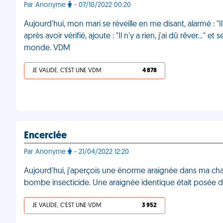
Par Anonyme
- 07/10/2022 00:20
Aujourd'hui, mon mari se réveille en me disant, alarmé : "I
après avoir vérifié, ajoute : "Il n'y a rien, j'ai dû rêver…" 
monde. VDM
JE VALIDE, C'EST UNE VDM
4 878
Encerclée
Par Anonyme
- 21/04/2022 12:20
Aujourd'hui, j'aperçois une énorme araignée dans ma cha
bombe insecticide. Une araignée identique était posée 
JE VALIDE, C'EST UNE VDM
3 952