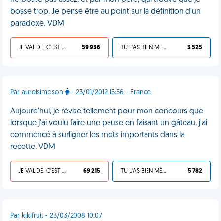
ne bosse pas assez, et par mon père, qui trouve que je
bosse trop. Je pense être au point sur la définition d'un
paradoxe. VDM
JE VALIDE, C'EST UNE VDM
59 936
TU L'AS BIEN MÉRITÉ
3 525
Par aurelsimpson
- 23/01/2012 15:56 - France
Aujourd'hui, je révise tellement pour mon concours que
lorsque j'ai voulu faire une pause en faisant un gâteau, j'ai
commencé à surligner les mots importants dans la
recette. VDM
JE VALIDE, C'EST UNE VDM
69 215
TU L'AS BIEN MÉRITÉ
5 782
Par kikifruit - 23/03/2008 10:07