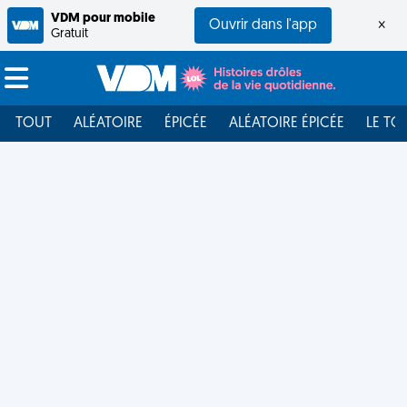
VDM pour mobile
Ouvrir dans l'app
×
Gratuit
TOUT
ALÉATOIRE
ÉPICÉE
ALÉATOIRE ÉPICÉE
LE TO