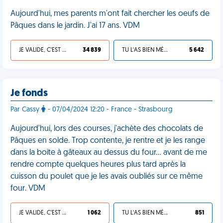
Aujourd'hui, mes parents m'ont fait chercher les oeufs de
Pâques dans le jardin. J'ai 17 ans. VDM
JE VALIDE, C'EST UNE VDM
34 839
TU L'AS BIEN MÉRITÉ
5 642
Je fonds
Par Cassy
- 07/04/2024 12:20 - France - Strasbourg
Aujourd'hui, lors des courses, j'achète des chocolats de
Pâques en solde. Trop contente, je rentre et je les range
dans la boite à gâteaux au dessus du four… avant de me
rendre compte quelques heures plus tard après la
cuisson du poulet que je les avais oubliés sur ce même
four. VDM
JE VALIDE, C'EST UNE VDM
1 062
TU L'AS BIEN MÉRITÉ
851