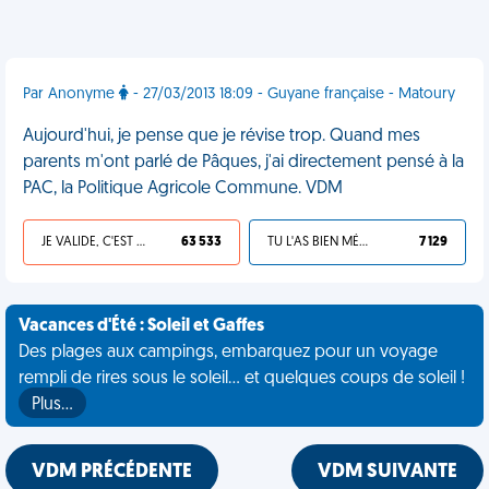
Par Anonyme
- 27/03/2013 18:09 - Guyane française - Matoury
Aujourd'hui, je pense que je révise trop. Quand mes
parents m'ont parlé de Pâques, j'ai directement pensé à la
PAC, la Politique Agricole Commune. VDM
JE VALIDE, C'EST UNE VDM
63 533
TU L'AS BIEN MÉRITÉ
7 129
Vacances d'Été : Soleil et Gaffes
Des plages aux campings, embarquez pour un voyage
rempli de rires sous le soleil... et quelques coups de soleil !
Plus…
VDM PRÉCÉDENTE
VDM SUIVANTE