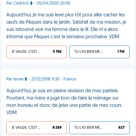
Par CedricG
- 05/04/2020 20:00
Aujourd'hui, je me suis levé plus tôt pour aller cacher les
œufs de Pâques dans le jardin. Satisfait de ma mission, je
suis retourné voir ma femme dans le lit. Elle m'a alors
informé que Pâques c'est la semaine prochaine. VDM
JE VALIDE, C'EST UNE VDM
5 796
TU L'AS BIEN MÉRITÉ
1 714
Par lenaa
- 27/12/2018 11:30 - France
Aujourd'hui, je suis en pleine révision de mes partiels.
Pourtant, ma mère a jugé bon de faire le ménage sur
mon bureau et donc de jeter une partie de mes cours.
VDM
JE VALIDE, C'EST UNE VDM
8 269
TU L'AS BIEN MÉRITÉ
627