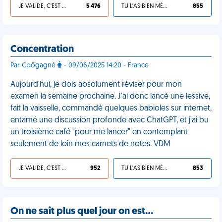
JE VALIDE, C'EST UNE VDM
5 476
TU L'AS BIEN MÉRITÉ
855
Concentration
Par Cpôgagné
- 09/06/2025 14:20 - France
Aujourd'hui, je dois absolument réviser pour mon
examen la semaine prochaine. J'ai donc lancé une lessive,
fait la vaisselle, commandé quelques babioles sur internet,
entamé une discussion profonde avec ChatGPT, et j'ai bu
un troisième café "pour me lancer" en contemplant
seulement de loin mes carnets de notes. VDM
JE VALIDE, C'EST UNE VDM
952
TU L'AS BIEN MÉRITÉ
853
On ne sait plus quel jour on est…