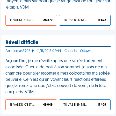
moyen le plus sûr pour que je range était de tout jeter sur
le tapis. VDM
JE VALIDE, C'EST UNE VDM
25 879
TU L'AS BIEN MÉRITÉ
18 672
Réveil difficile
Par nicolas6706
- 11/11/2015 02:44 - Canada - Ottawa
Aujourd'hui, je me réveille après une soirée fortement
alcoolisée. Gueule de bois à son sommet, je sors de ma
chambre pour aller raconter à mes colocataires ma soirée
beuverie. Ce n'est qu'en voyant leurs réactions effarées
que j'ai remarqué que j'étais couvert de vomi, de la tête
aux pieds. VDM
JE VALIDE, C'EST UNE VDM
49 049
TU L'AS BIEN MÉRITÉ
17 409