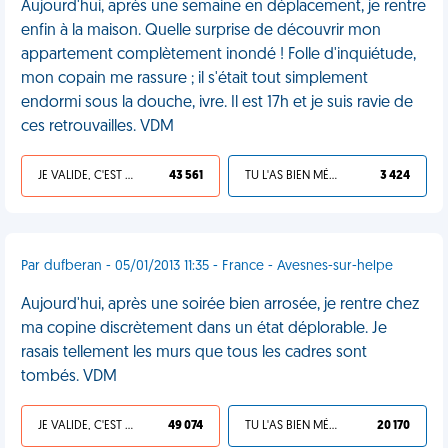
Aujourd'hui, après une semaine en déplacement, je rentre
enfin à la maison. Quelle surprise de découvrir mon
appartement complètement inondé ! Folle d'inquiétude,
mon copain me rassure ; il s'était tout simplement
endormi sous la douche, ivre. Il est 17h et je suis ravie de
ces retrouvailles. VDM
JE VALIDE, C'EST UNE VDM
43 561
TU L'AS BIEN MÉRITÉ
3 424
Par dufberan - 05/01/2013 11:35 - France - Avesnes-sur-helpe
Aujourd'hui, après une soirée bien arrosée, je rentre chez
ma copine discrètement dans un état déplorable. Je
rasais tellement les murs que tous les cadres sont
tombés. VDM
JE VALIDE, C'EST UNE VDM
49 074
TU L'AS BIEN MÉRITÉ
20 170