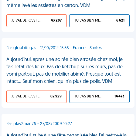
même lavé les assiettes en carton. VDM
JE VALIDE, C'EST UNE VDM
43 207
TU L'AS BIEN MÉRITÉ
6 621
Par gloubiblgas - 12/10/2014 15:56 - France - Santes
Aujourd'hui, après une soirée bien arrosée chez moi, je
fais l'état des lieux. Pas de ketchup sur les murs, pas de
vomi partout, pas de mobilier abimé. Presque tout est
intact… Sauf mon chien, qui n'a plus de poils. VDM
JE VALIDE, C'EST UNE VDM
82 929
TU L'AS BIEN MÉRITÉ
14 473
Par play2man76 - 27/08/2009 10:27
Aujourd'hui, suite à une fête organisée hier, j'ai nettoyé la