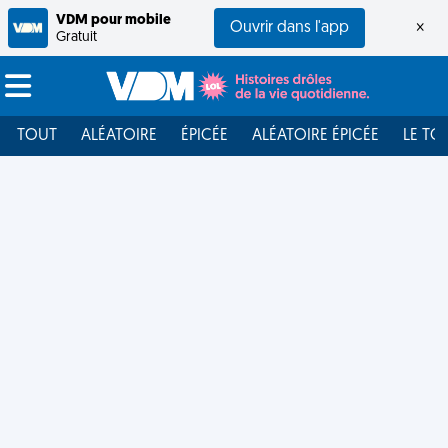
VDM pour mobile
Ouvrir dans l'app
×
Gratuit
TOUT
ALÉATOIRE
ÉPICÉE
ALÉATOIRE ÉPICÉE
LE TO