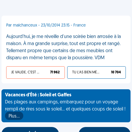
Par malchanceux - 23/10/2014 23:15 - France
Aujourd'hui, je me réveille d'une soirée bien arrosée à la
maison. À ma grande surprise, tout est propre et rangé.
Tellement propre que certains de mes meubles ont
disparu en même temps que la poussière. VDM
JE VALIDE, C'EST UNE VDM
71 962
TU L'AS BIEN MÉRITÉ
10 704
Vacances d'Été : Soleil et Gaffes
Des plages aux campings, embarquez pour un voyage
rempli de rires sous le soleil... et quelques coups de soleil !
Plus…