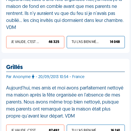
maison de fond en comble avant que mes parents ne
rentrent. Ils n'y auraient vu que du feu si je n'avais pas
oublié... les cinq invités qui dormaient dans leur chambre.
VDM
JE VALIDE, C'EST UNE VDM
46 325
TU L'AS BIEN MÉRITÉ
14 048
Grillés
Par Anonyme
- 20/09/2013 10:54 - France
Aujourd'hui, mes amis et moi avons parfaitement nettoyé
ma maison après la fête organisée en l'absence de mes
parents. Nous avons même trop bien nettoyé, puisque
mes parents ont remarqué que la maison était plus
propre qu'avant leur départ. VDM
JE VALIDE, C'EST UNE VDM
87 492
TU L'AS BIEN MÉRITÉ
16 241