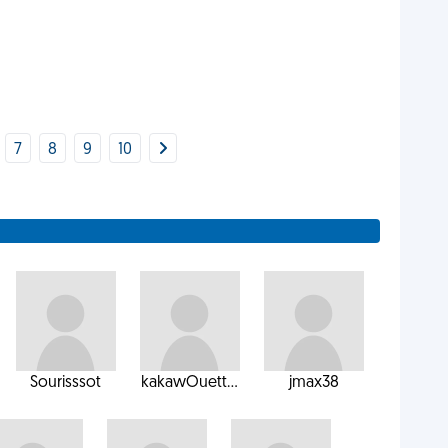
7
8
9
10
Sourisssot
kakawOuett...
jmax38