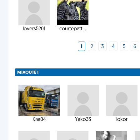
lovers5201
courtepatt...
1
2
3
4
5
6
MIAOUTÉ !
Kaa04
Yako33
lokor