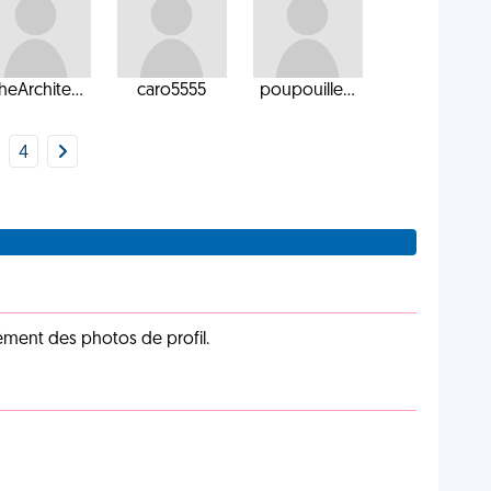
heArchite...
caro5555
poupouille...
4
cément des photos de profil.