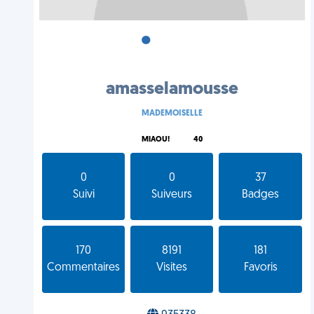
•
•
•
amasselamousse
MADEMOISELLE
MIAOU!
40
0
0
37
Suivi
Suiveurs
Badges
170
8191
181
Commentaires
Visites
Favoris