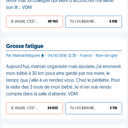
sentir mal, sa collègue qui vient d'accoucher me laisse
son lit... VDM
JE VALIDE, C'EST UNE VDM
49 763
TU L'AS BIEN MÉRITÉ
5 018
Grosse fatigue
Par Mamanfatiguee
- 04/10/2016 12:38 - France - Rive-de-gier
Aujourd'hui, maman organisée mais épuisée, j'ai emmené
mon bébé à 30 km pour etre gardé par ma mere, le
temps que j'aille à un rendez vous. Chez le pédiatre. Pour
la visite des 3 mois de mon bébé. Je m'en suis rendu
compte dans la salle d'attente. VDM
JE VALIDE, C'EST UNE VDM
34 935
TU L'AS BIEN MÉRITÉ
3 710