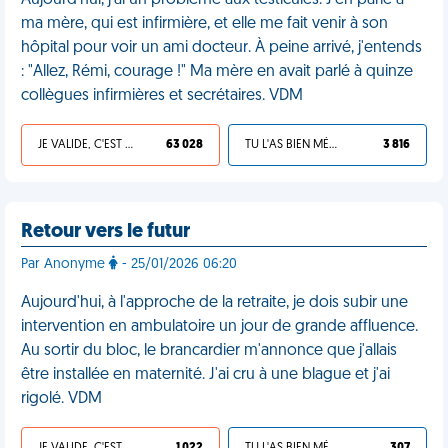
Aujourd'hui, j'ai un problème aux testicules. J'en parle à
ma mère, qui est infirmière, et elle me fait venir à son
hôpital pour voir un ami docteur. À peine arrivé, j'entends
: "Allez, Rémi, courage !" Ma mère en avait parlé à quinze
collègues infirmières et secrétaires. VDM
JE VALIDE, C'EST UNE VDM
63 028
TU L'AS BIEN MÉRITÉ
3 816
Retour vers le futur
Par Anonyme
- 25/01/2026 06:20
Aujourd'hui, à l'approche de la retraite, je dois subir une
intervention en ambulatoire un jour de grande affluence.
Au sortir du bloc, le brancardier m'annonce que j'allais
être installée en maternité. J'ai cru à une blague et j'ai
rigolé. VDM