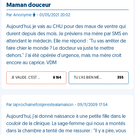
Maman douceur
Par Anonyme
- 01/05/2021 20:02
Aujourd'hui, je vais au CHU pour des maux de ventre qui
durent depuis des mois. Je préviens ma mère par SMS en
attendant le médecin. Elle me répond : "Tu vas arrêter de
faire chier le monde ? Le docteur va juste te mettre
dehors." J'ai été opérée d'urgence, mais ma mère croit
encore au caprice. VDM
JE VALIDE, C'EST UNE VDM
6 164
TU L'AS BIEN MÉRITÉ
355
Par laprochainefoisjerestealamaison - 09/11/2009 17:54
Aujourd'hui, j'ai donné naissance à une petite fille dans le
couloir de la clinique. La sage-femme qui nous a montés
dans la chambre a tenté de me rassurer : "Il y a pire, vous