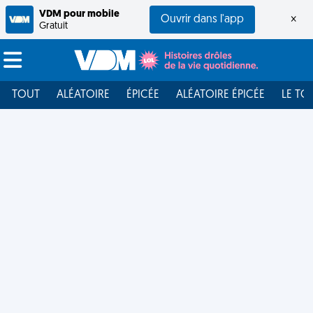
VDM pour mobile
Ouvrir dans l'app
×
Gratuit
TOUT
ALÉATOIRE
ÉPICÉE
ALÉATOIRE ÉPICÉE
LE TO