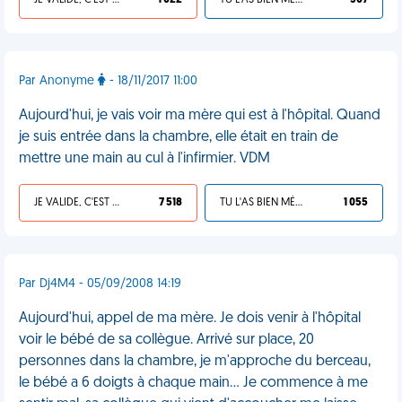
JE VALIDE, C'EST UNE VDM
1 022
TU L'AS BIEN MÉRITÉ
307
Par Anonyme
- 18/11/2017 11:00
Aujourd'hui, je vais voir ma mère qui est à l'hôpital. Quand
je suis entrée dans la chambre, elle était en train de
mettre une main au cul à l'infirmier. VDM
JE VALIDE, C'EST UNE VDM
7 518
TU L'AS BIEN MÉRITÉ
1 055
Par Dj4M4 - 05/09/2008 14:19
Aujourd'hui, appel de ma mère. Je dois venir à l'hôpital
voir le bébé de sa collègue. Arrivé sur place, 20
personnes dans la chambre, je m'approche du berceau,
le bébé a 6 doigts à chaque main... Je commence à me