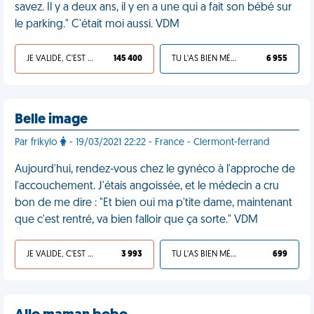
savez. Il y a deux ans, il y en a une qui a fait son bébé sur
le parking." C'était moi aussi. VDM
JE VALIDE, C'EST UNE VDM
145 400
TU L'AS BIEN MÉRITÉ
6 955
Belle image
Par frikylo
- 19/03/2021 22:22 - France - Clermont-ferrand
Aujourd'hui, rendez-vous chez le gynéco à l'approche de
l'accouchement. J'étais angoissée, et le médecin a cru
bon de me dire : "Et bien oui ma p'tite dame, maintenant
que c'est rentré, va bien falloir que ça sorte." VDM
JE VALIDE, C'EST UNE VDM
3 993
TU L'AS BIEN MÉRITÉ
699