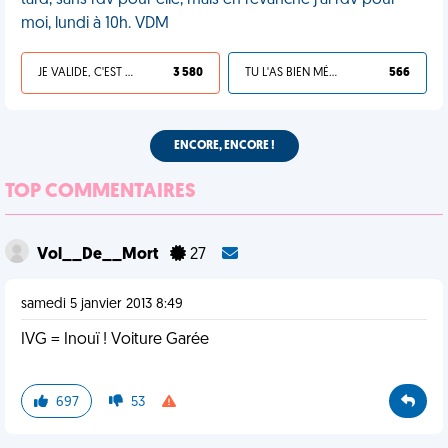
tard, sans rdv pour elle, mais en revanche j'ai rdv pour
moi, lundi à 10h. VDM
JE VALIDE, C'EST UNE VDM
3 580
TU L'AS BIEN MÉRITÉ
566
ENCORE, ENCORE !
TOP COMMENTAIRES
Vol__De__Mort
27
samedi 5 janvier 2013 8:49
IVG = Inouï ! Voiture Garée
697
53