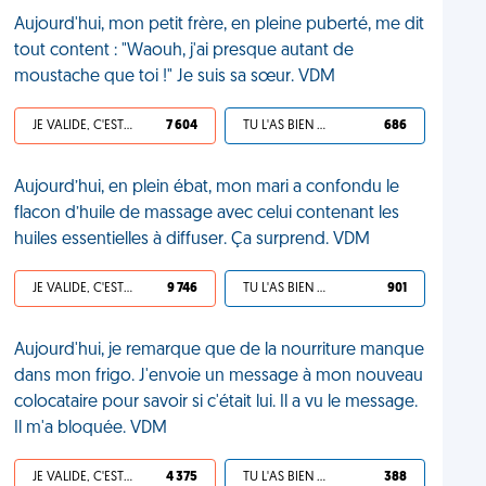
Aujourd'hui, mon petit frère, en pleine puberté, me dit
tout content : "Waouh, j'ai presque autant de
moustache que toi !" Je suis sa sœur. VDM
JE VALIDE, C'EST UNE VDM
7 604
TU L'AS BIEN MÉRITÉ
686
Aujourd’hui, en plein ébat, mon mari a confondu le
flacon d’huile de massage avec celui contenant les
huiles essentielles à diffuser. Ça surprend. VDM
JE VALIDE, C'EST UNE VDM
9 746
TU L'AS BIEN MÉRITÉ
901
Aujourd'hui, je remarque que de la nourriture manque
dans mon frigo. J'envoie un message à mon nouveau
colocataire pour savoir si c'était lui. Il a vu le message.
Il m'a bloquée. VDM
JE VALIDE, C'EST UNE VDM
4 375
TU L'AS BIEN MÉRITÉ
388