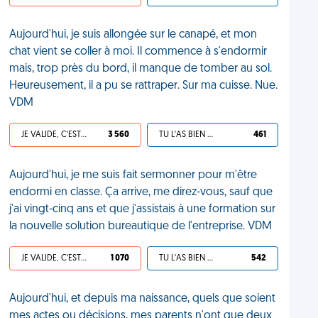
Aujourd'hui, je suis allongée sur le canapé, et mon
chat vient se coller à moi. Il commence à s'endormir
mais, trop près du bord, il manque de tomber au sol.
Heureusement, il a pu se rattraper. Sur ma cuisse. Nue.
VDM
JE VALIDE, C'EST UNE VDM
3 560
TU L'AS BIEN MÉRITÉ
461
Aujourd'hui, je me suis fait sermonner pour m'être
endormi en classe. Ça arrive, me direz-vous, sauf que
j'ai vingt-cinq ans et que j'assistais à une formation sur
la nouvelle solution bureautique de l'entreprise. VDM
JE VALIDE, C'EST UNE VDM
1 070
TU L'AS BIEN MÉRITÉ
542
Aujourd'hui, et depuis ma naissance, quels que soient
mes actes ou décisions, mes parents n'ont que deux