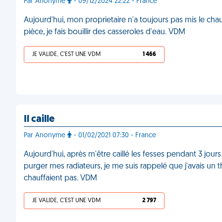
Par Anonyme
- 09/12/2024 22:22 - France
Aujourd'hui, mon proprietaire n'a toujours pas mis le chauf
pièce, je fais bouillir des casseroles d'eau. VDM
JE VALIDE, C'EST UNE VDM
1 466
Il caille
Par Anonyme
- 01/02/2021 07:30 - France
Aujourd'hui, après m'être caillé les fesses pendant 3 jo
purger mes radiateurs, je me suis rappelé que j'avais un 
chauffaient pas. VDM
JE VALIDE, C'EST UNE VDM
2 797