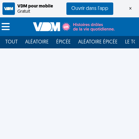
VDM pour mobile
Ouvrir dans l'app
×
Gratuit
TOUT
ALÉATOIRE
ÉPICÉE
ALÉATOIRE ÉPICÉE
LE TO