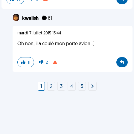
kwalish
61
mardi 7 juillet 2015 13:44
Oh non, il a coulé mon porte avion :(
11
2
1
2
3
4
5