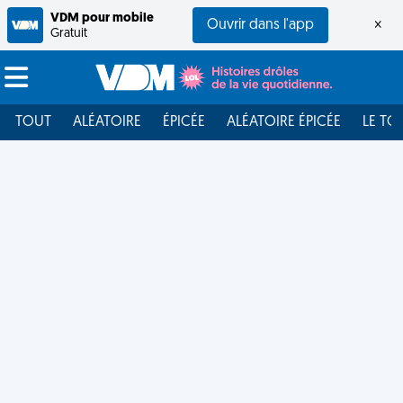
VDM pour mobile
Ouvrir dans l'app
×
Gratuit
TOUT
ALÉATOIRE
ÉPICÉE
ALÉATOIRE ÉPICÉE
LE TO