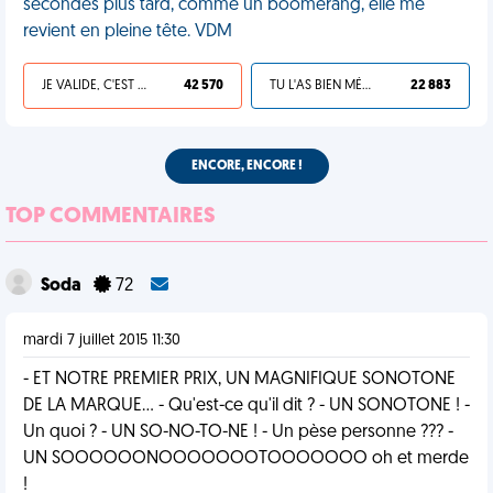
secondes plus tard, comme un boomerang, elle me
revient en pleine tête. VDM
JE VALIDE, C'EST UNE VDM
42 570
TU L'AS BIEN MÉRITÉ
22 883
ENCORE, ENCORE !
TOP COMMENTAIRES
Soda
72
mardi 7 juillet 2015 11:30
- ET NOTRE PREMIER PRIX, UN MAGNIFIQUE SONOTONE
DE LA MARQUE... - Qu'est-ce qu'il dit ? - UN SONOTONE ! -
Un quoi ? - UN SO-NO-TO-NE ! - Un pèse personne ??? -
UN SOOOOOONOOOOOOOTOOOOOOO oh et merde
!