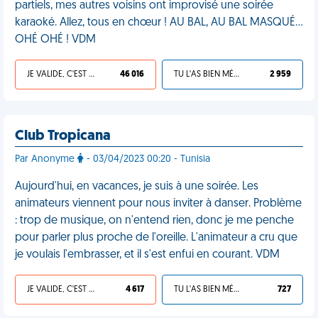
partiels, mes autres voisins ont improvisé une soirée
karaoké. Allez, tous en chœur ! AU BAL, AU BAL MASQUÉ…
OHÉ OHÉ ! VDM
JE VALIDE, C'EST UNE VDM
46 016
TU L'AS BIEN MÉRITÉ
2 959
Club Tropicana
Par Anonyme
- 03/04/2023 00:20 - Tunisia
Aujourd'hui, en vacances, je suis à une soirée. Les
animateurs viennent pour nous inviter à danser. Problème
: trop de musique, on n'entend rien, donc je me penche
pour parler plus proche de l'oreille. L'animateur a cru que
je voulais l'embrasser, et il s'est enfui en courant. VDM
JE VALIDE, C'EST UNE VDM
4 617
TU L'AS BIEN MÉRITÉ
727