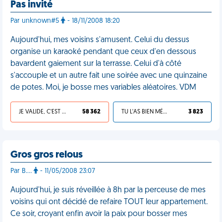
Pas invité
Par unknown#5
- 18/11/2008 18:20
Aujourd'hui, mes voisins s'amusent. Celui du dessus
organise un karaoké pendant que ceux d'en dessous
bavardent gaiement sur la terrasse. Celui d'à côté
s'accouple et un autre fait une soirée avec une quinzaine
de potes. Moi, je bosse mes variables aléatoires. VDM
JE VALIDE, C'EST UNE VDM
58 362
TU L'AS BIEN MÉRITÉ
3 823
Gros gros relous
Par B.…
- 11/05/2008 23:07
Aujourd'hui, je suis réveillée à 8h par la perceuse de mes
voisins qui ont décidé de refaire TOUT leur appartement.
Ce soir, croyant enfin avoir la paix pour bosser mes