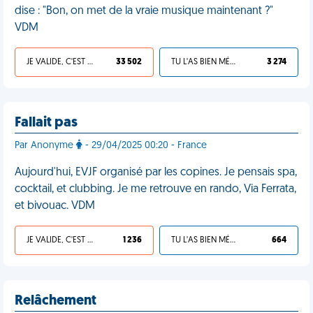
dise : "Bon, on met de la vraie musique maintenant ?"
VDM
JE VALIDE, C'EST UNE VDM
33 502
TU L'AS BIEN MÉRITÉ
3 274
Fallait pas
Par Anonyme
- 29/04/2025 00:20 - France
Aujourd'hui, EVJF organisé par les copines. Je pensais spa,
cocktail, et clubbing. Je me retrouve en rando, Via Ferrata,
et bivouac. VDM
JE VALIDE, C'EST UNE VDM
1 236
TU L'AS BIEN MÉRITÉ
664
Relâchement