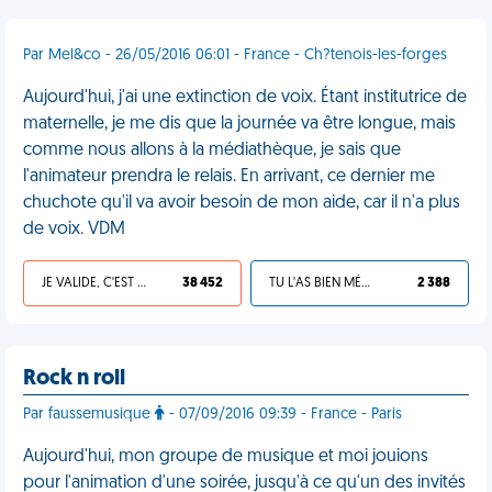
Par Mel&co - 26/05/2016 06:01 - France - Ch?tenois-les-forges
Aujourd'hui, j'ai une extinction de voix. Étant institutrice de
maternelle, je me dis que la journée va être longue, mais
comme nous allons à la médiathèque, je sais que
l'animateur prendra le relais. En arrivant, ce dernier me
chuchote qu'il va avoir besoin de mon aide, car il n'a plus
de voix. VDM
JE VALIDE, C'EST UNE VDM
38 452
TU L'AS BIEN MÉRITÉ
2 388
Rock n roll
Par faussemusique
- 07/09/2016 09:39 - France - Paris
Aujourd'hui, mon groupe de musique et moi jouions
pour l'animation d'une soirée, jusqu'à ce qu'un des invités