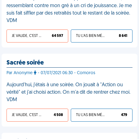
ressemblant contre mon gré à un cri de jouissance. Je me
suis fait siffler par des retraités tout le restant de la soirée.
VDM
JE VALIDE, C'EST UNE VDM
64 597
TU L'AS BIEN MÉRITÉ
8 641
Sacrée soirée
Par Anonyme
- 07/07/2021 06:30 - Comoros
Aujourd'hui, j'étais à une soirée. On jouait à "Action ou
vérité" et j'ai choisi action. On m'a dit de rentrer chez moi.
VDM
JE VALIDE, C'EST UNE VDM
4 508
TU L'AS BIEN MÉRITÉ
479