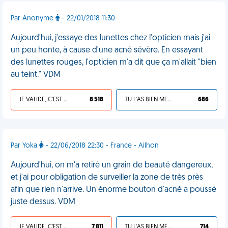
Par Anonyme
- 22/01/2018 11:30
Aujourd'hui, j'essaye des lunettes chez l'opticien mais j'ai
un peu honte, à cause d'une acné sévère. En essayant
des lunettes rouges, l'opticien m'a dit que ça m'allait "bien
au teint." VDM
JE VALIDE, C'EST UNE VDM
8 518
TU L'AS BIEN MÉRITÉ
686
Par Yoka
- 22/06/2018 22:30 - France - Ailhon
Aujourd'hui, on m'a retiré un grain de beauté dangereux,
et j'ai pour obligation de surveiller la zone de très près
afin que rien n'arrive. Un énorme bouton d'acné a poussé
juste dessus. VDM
JE VALIDE, C'EST UNE VDM
7 811
TU L'AS BIEN MÉRITÉ
714