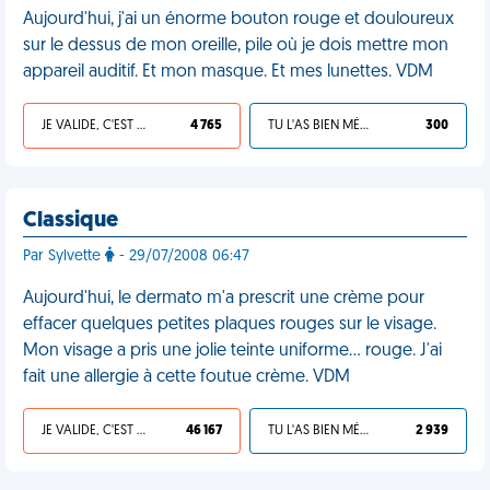
Aujourd'hui, j'ai un énorme bouton rouge et douloureux
sur le dessus de mon oreille, pile où je dois mettre mon
appareil auditif. Et mon masque. Et mes lunettes. VDM
JE VALIDE, C'EST UNE VDM
4 765
TU L'AS BIEN MÉRITÉ
300
Classique
Par Sylvette
- 29/07/2008 06:47
Aujourd'hui, le dermato m'a prescrit une crème pour
effacer quelques petites plaques rouges sur le visage.
Mon visage a pris une jolie teinte uniforme… rouge. J'ai
fait une allergie à cette foutue crème. VDM
JE VALIDE, C'EST UNE VDM
46 167
TU L'AS BIEN MÉRITÉ
2 939