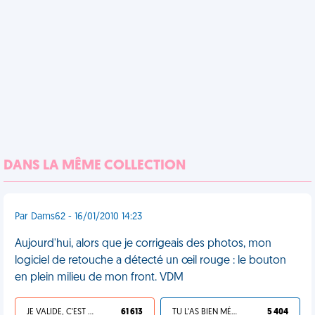
DANS LA MÊME COLLECTION
Par Dams62 - 16/01/2010 14:23
Aujourd'hui, alors que je corrigeais des photos, mon
logiciel de retouche a détecté un œil rouge : le bouton
en plein milieu de mon front. VDM
JE VALIDE, C'EST UNE VDM
61 613
TU L'AS BIEN MÉRITÉ
5 404