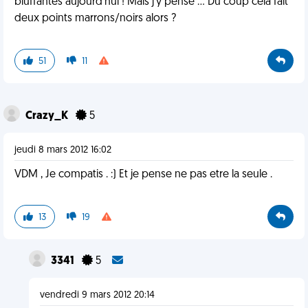
bluffantes aujourd'hui ! Mais j'y pense ... Du coup cela fait
deux points marrons/noirs alors ?
51
11
Crazy_K
5
jeudi 8 mars 2012 16:02
VDM , Je compatis . :) Et je pense ne pas etre la seule .
13
19
3341
5
vendredi 9 mars 2012 20:14