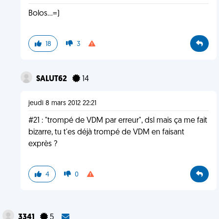
Bolos...=)
18
3
SALUT62
14
jeudi 8 mars 2012 22:21
#21 : "trompé de VDM par erreur", dsl mais ça me fait
bizarre, tu t'es déjà trompé de VDM en faisant
exprès ?
4
0
3341
5