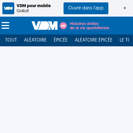
VDM pour mobile
Ouvrir dans l'app
×
Gratuit
TOUT
ALÉATOIRE
ÉPICÉE
ALÉATOIRE ÉPICÉE
LE TO