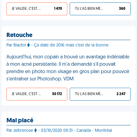
JE VALIDE, C'EST UNE VDM
1 470
TU L'AS BIEN MÉRITÉ
360
Retouche
Par Biactol
- Ça date de 2016 mais c'est de la bonne
Aujourd'hui, mon copain a trouvé un avantage indéniable
à mon acné persistante. Il m'a demandé s'il pouvait
prendre en photo mon visage en gros plan pour pouvoir
s’entraîner sur Photoshop. VDM
JE VALIDE, C'EST UNE VDM
30 172
TU L'AS BIEN MÉRITÉ
2 247
Mal placé
Par zebrerose
- 03/10/2020 09:31 - Canada - Montréal