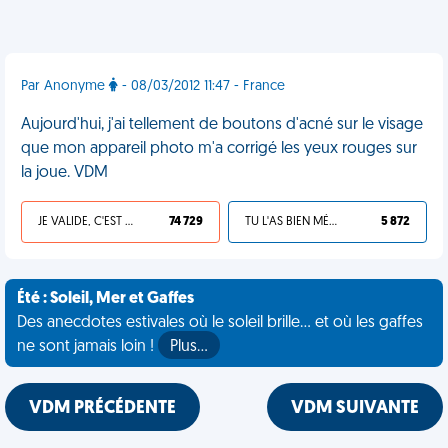
Par Anonyme
- 08/03/2012 11:47 - France
Aujourd'hui, j'ai tellement de boutons d'acné sur le visage
que mon appareil photo m'a corrigé les yeux rouges sur
la joue. VDM
JE VALIDE, C'EST UNE VDM
74 729
TU L'AS BIEN MÉRITÉ
5 872
Été : Soleil, Mer et Gaffes
Des anecdotes estivales où le soleil brille... et où les gaffes
ne sont jamais loin !
Plus…
VDM PRÉCÉDENTE
VDM SUIVANTE