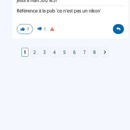
jeudi 8 mars 2012 16:21
Référence à la pub 'ce n'est pas un nikon'
7
1
1
2
3
4
5
6
7
8