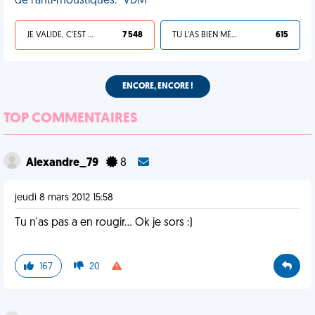
de l'anti-moustiques." VDM
JE VALIDE, C'EST UNE VDM
7 548
TU L'AS BIEN MÉRITÉ
615
ENCORE, ENCORE !
TOP COMMENTAIRES
Alexandre_79
8
jeudi 8 mars 2012 15:58
Tu n'as pas a en rougir... Ok je sors :)
167
20