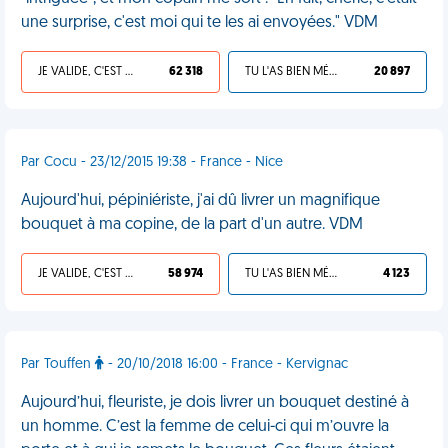
une surprise, c'est moi qui te les ai envoyées." VDM
JE VALIDE, C'EST UNE VDM
62 318
TU L'AS BIEN MÉRITÉ
20 897
Par Cocu - 23/12/2015 19:38 - France - Nice
Aujourd'hui, pépiniériste, j'ai dû livrer un magnifique
bouquet à ma copine, de la part d'un autre. VDM
JE VALIDE, C'EST UNE VDM
58 974
TU L'AS BIEN MÉRITÉ
4 123
Par Touffen
- 20/10/2018 16:00 - France - Kervignac
Aujourd’hui, fleuriste, je dois livrer un bouquet destiné à
un homme. C’est la femme de celui-ci qui m’ouvre la