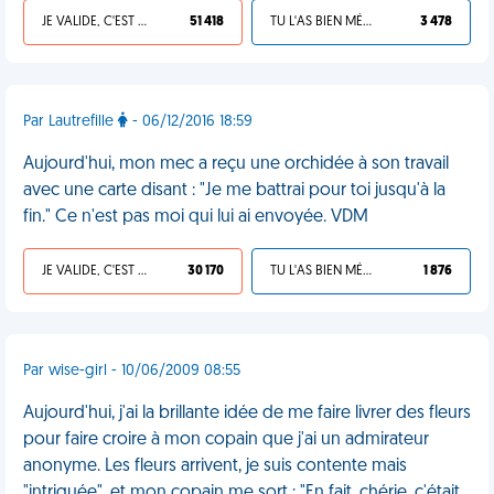
JE VALIDE, C'EST UNE VDM
51 418
TU L'AS BIEN MÉRITÉ
3 478
Par Lautrefille
- 06/12/2016 18:59
Aujourd'hui, mon mec a reçu une orchidée à son travail
avec une carte disant : "Je me battrai pour toi jusqu'à la
fin." Ce n'est pas moi qui lui ai envoyée. VDM
JE VALIDE, C'EST UNE VDM
30 170
TU L'AS BIEN MÉRITÉ
1 876
Par wise-girl - 10/06/2009 08:55
Aujourd'hui, j'ai la brillante idée de me faire livrer des fleurs
pour faire croire à mon copain que j'ai un admirateur
anonyme. Les fleurs arrivent, je suis contente mais
"intriguée", et mon copain me sort : "En fait, chérie, c'était