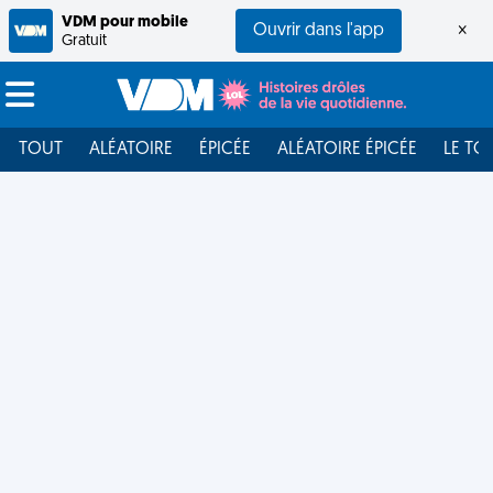
VDM pour mobile
Ouvrir dans l'app
×
Gratuit
TOUT
ALÉATOIRE
ÉPICÉE
ALÉATOIRE ÉPICÉE
LE TO