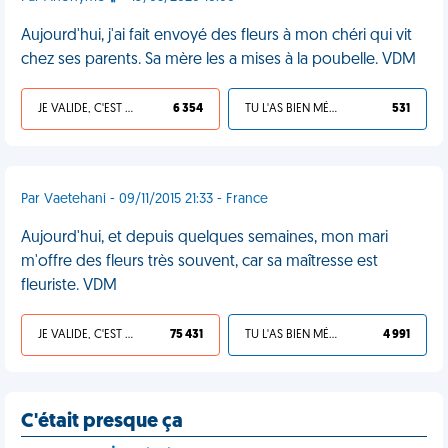
Aujourd'hui, j'ai fait envoyé des fleurs à mon chéri qui vit
chez ses parents. Sa mère les a mises à la poubelle. VDM
JE VALIDE, C'EST UNE VDM
6 354
TU L'AS BIEN MÉRITÉ
531
Par Vaetehani - 09/11/2015 21:33 - France
Aujourd'hui, et depuis quelques semaines, mon mari
m'offre des fleurs très souvent, car sa maîtresse est
fleuriste. VDM
JE VALIDE, C'EST UNE VDM
75 431
TU L'AS BIEN MÉRITÉ
4 991
C'était presque ça