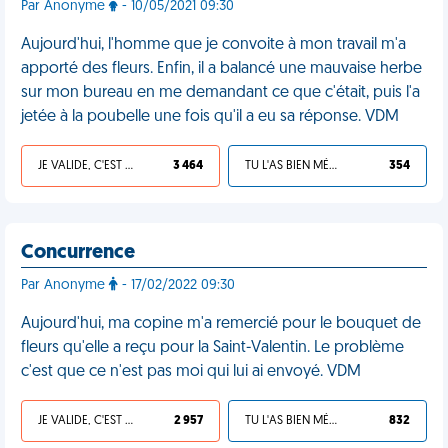
Par Anonyme
- 10/05/2021 09:30
Aujourd'hui, l'homme que je convoite à mon travail m'a
apporté des fleurs. Enfin, il a balancé une mauvaise herbe
sur mon bureau en me demandant ce que c'était, puis l'a
jetée à la poubelle une fois qu'il a eu sa réponse. VDM
JE VALIDE, C'EST UNE VDM
3 464
TU L'AS BIEN MÉRITÉ
354
Concurrence
Par Anonyme
- 17/02/2022 09:30
Aujourd'hui, ma copine m'a remercié pour le bouquet de
fleurs qu'elle a reçu pour la Saint-Valentin. Le problème
c'est que ce n'est pas moi qui lui ai envoyé. VDM
JE VALIDE, C'EST UNE VDM
2 957
TU L'AS BIEN MÉRITÉ
832