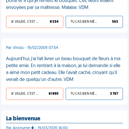
porte et à qui je remets le bouquet. Ces fleurs étaient
envoyées par sa maîtresse. Malaise. VDM
JE VALIDE, C'EST UNE VDM
8 534
TU L'AS BIEN MÉRITÉ
563
Par Vinsss - 19/02/2009 07:54
Aujourd'hui, j'ai fait livrer un beau bouquet de fleurs à ma
petite amie. En rentrant à la maison, je lui demande si elle
a aimé mon petit cadeau. Elle l'avait caché, croyant qu'il
venait de quelqu'un d'autre. VDM
JE VALIDE, C'EST UNE VDM
61 890
TU L'AS BIEN MÉRITÉ
3 767
La bienvenue
Par Anonyme
- 19/03/2020 16:00