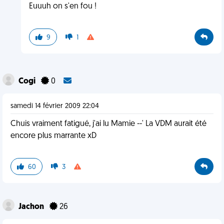
Euuuh on s'en fou !
9
1
Cogi
0
samedi 14 février 2009 22:04
Chuis vraiment fatigué, j'ai lu Mamie --' La VDM aurait été
encore plus marrante xD
60
3
Jachon
26