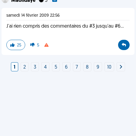
Maondaye
5
samedi 14 février 2009 22:56
J'ai rien compris des commentaires du #3 jusqu'au #6...
25
5
1
2
3
4
5
6
7
8
9
10