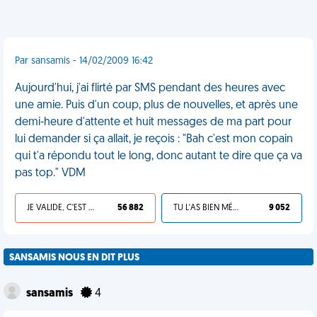
Par sansamis - 14/02/2009 16:42
Aujourd'hui, j'ai flirté par SMS pendant des heures avec
une amie. Puis d'un coup, plus de nouvelles, et après une
demi-heure d'attente et huit messages de ma part pour
lui demander si ça allait, je reçois : "Bah c'est mon copain
qui t'a répondu tout le long, donc autant te dire que ça va
pas top." VDM
JE VALIDE, C'EST UNE VDM
56 882
TU L'AS BIEN MÉRITÉ
9 052
SANSAMIS NOUS EN DIT PLUS
sansamis
4