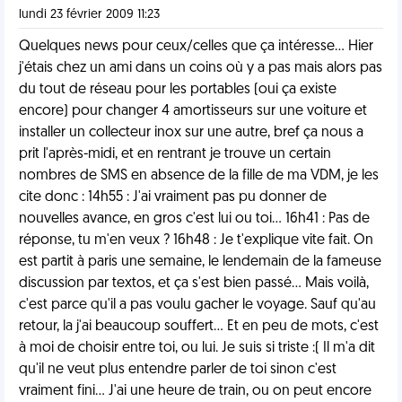
lundi 23 février 2009 11:23
Quelques news pour ceux/celles que ça intéresse... Hier
j'étais chez un ami dans un coins où y a pas mais alors pas
du tout de réseau pour les portables (oui ça existe
encore) pour changer 4 amortisseurs sur une voiture et
installer un collecteur inox sur une autre, bref ça nous a
prit l'après-midi, et en rentrant je trouve un certain
nombres de SMS en absence de la fille de ma VDM, je les
cite donc : 14h55 : J'ai vraiment pas pu donner de
nouvelles avance, en gros c'est lui ou toi... 16h41 : Pas de
réponse, tu m'en veux ? 16h48 : Je t'explique vite fait. On
est partit à paris une semaine, le lendemain de la fameuse
discussion par textos, et ça s'est bien passé... Mais voilà,
c'est parce qu'il a pas voulu gacher le voyage. Sauf qu'au
retour, la j'ai beaucoup souffert... Et en peu de mots, c'est
à moi de choisir entre toi, ou lui. Je suis si triste :( Il m'a dit
qu'il ne veut plus entendre parler de toi sinon c'est
vraiment fini... J'ai une heure de train, ou on peut encore