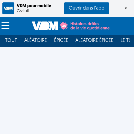
VDM pour mobile
Ouvrir dans l'app
×
Gratuit
TOUT
ALÉATOIRE
ÉPICÉE
ALÉATOIRE ÉPICÉE
LE TO