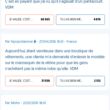
C'est en payant que j'ai vu qu'il s'agissait d'un pantacourt.
VDM
JE VALIDE, C'EST UNE VDM
66 565
TU L'AS BIEN MÉRITÉ
4 876
Par hipopotamme
- 27/04/2016 16:51 - France
Aujourd'hui, étant vendeuse dans une boutique de
vêtements, une cliente m'a demandé d'enlever le modèle
sur le mannequin de la vitrine pour que les gens
n'achètent pas la même robe qu'elle. VDM
JE VALIDE, C'EST UNE VDM
31 558
TU L'AS BIEN MÉRITÉ
2 512
Par Mohn - 21/01/2010 18:01