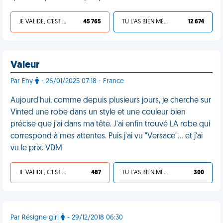
JE VALIDE, C'EST UNE VDM
45 765
TU L'AS BIEN MÉRITÉ
12 674
Valeur
Par Eny
- 26/01/2025 07:18 - France
Aujourd'hui, comme depuis plusieurs jours, je cherche sur
Vinted une robe dans un style et une couleur bien
précise que j'ai dans ma tête. J'ai enfin trouvé LA robe qui
correspond à mes attentes. Puis j'ai vu "Versace"… et j'ai
vu le prix. VDM
JE VALIDE, C'EST UNE VDM
487
TU L'AS BIEN MÉRITÉ
300
Par Résigne girl
- 29/12/2018 06:30