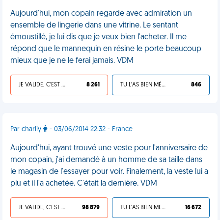
Aujourd'hui, mon copain regarde avec admiration un
ensemble de lingerie dans une vitrine. Le sentant
émoustillé, je lui dis que je veux bien l'acheter. Il me
répond que le mannequin en résine le porte beaucoup
mieux que je ne le ferai jamais. VDM
JE VALIDE, C'EST UNE VDM
8 261
TU L'AS BIEN MÉRITÉ
846
Par charliy
- 03/06/2014 22:32 - France
Aujourd'hui, ayant trouvé une veste pour l'anniversaire de
mon copain, j'ai demandé à un homme de sa taille dans
le magasin de l'essayer pour voir. Finalement, la veste lui a
plu et il l'a achetée. C'était la dernière. VDM
JE VALIDE, C'EST UNE VDM
98 879
TU L'AS BIEN MÉRITÉ
16 672