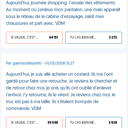
Aujourd'hui, journée shopping. J'essaie des vêtements.
Au moment où j'enlève mon pantalon, une main apparaît
sous le rideau de la cabine d'essayage, saisit mes
chaussures et part avec. VDM
JE VALIDE, C'EST UNE VDM
64 151
TU L'AS BIEN MÉRITÉ
3 272
Par galerieslafayette - 01/05/2008 15:27
Aujourd'hui, je suis allé acheter un costard. Ils me l'ont
gardé pour faire une retouche. Je reviens le chercher et
de retour chez moi, je vois qu'ils ont oublié d'enlever
l'antivol. J'y retourne, ils le virent. Je reviens chez moi, le
truc est pas à ma taille. Ils s'étaient trompés de
commande. VDM
JE VALIDE, C'EST UNE VDM
39 548
TU L'AS BIEN MÉRITÉ
3 928