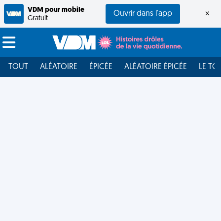
VDM pour mobile
Ouvrir dans l'app
×
Gratuit
TOUT
ALÉATOIRE
ÉPICÉE
ALÉATOIRE ÉPICÉE
LE TO