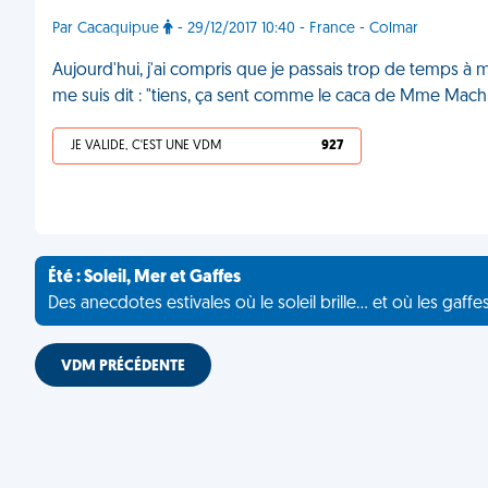
Par Cacaquipue
- 29/12/2017 10:40 - France - Colmar
Aujourd'hui, j'ai compris que je passais trop de temps à mo
me suis dit : "tiens, ça sent comme le caca de Mme Mach
JE VALIDE, C'EST UNE VDM
927
Été : Soleil, Mer et Gaffes
Des anecdotes estivales où le soleil brille... et où les gaffe
VDM PRÉCÉDENTE