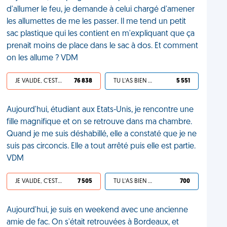
d'allumer le feu, je demande à celui chargé d'amener
les allumettes de me les passer. Il me tend un petit
sac plastique qui les contient en m'expliquant que ça
prenait moins de place dans le sac à dos. Et comment
on les allume ? VDM
JE VALIDE, C'EST UNE VDM
76 838
TU L'AS BIEN MÉRITÉ
5 551
Aujourd'hui, étudiant aux Etats-Unis, je rencontre une
fille magnifique et on se retrouve dans ma chambre.
Quand je me suis déshabillé, elle a constaté que je ne
suis pas circoncis. Elle a tout arrêté puis elle est partie.
VDM
JE VALIDE, C'EST UNE VDM
7 505
TU L'AS BIEN MÉRITÉ
700
Aujourd'hui, je suis en weekend avec une ancienne
amie de fac. On s'était retrouvées à Bordeaux, et