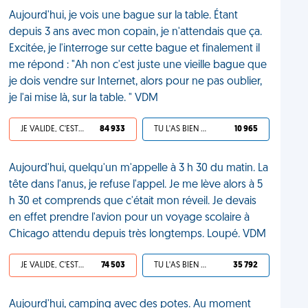
Aujourd'hui, je vois une bague sur la table. Étant
depuis 3 ans avec mon copain, je n'attendais que ça.
Excitée, je l'interroge sur cette bague et finalement il
me répond : "Ah non c'est juste une vieille bague que
je dois vendre sur Internet, alors pour ne pas oublier,
je l'ai mise là, sur la table. " VDM
JE VALIDE, C'EST UNE VDM
84 933
TU L'AS BIEN MÉRITÉ
10 965
Aujourd'hui, quelqu'un m'appelle à 3 h 30 du matin. La
tête dans l'anus, je refuse l'appel. Je me lève alors à 5
h 30 et comprends que c'était mon réveil. Je devais
en effet prendre l'avion pour un voyage scolaire à
Chicago attendu depuis très longtemps. Loupé. VDM
JE VALIDE, C'EST UNE VDM
74 503
TU L'AS BIEN MÉRITÉ
35 792
Aujourd'hui, camping avec des potes. Au moment