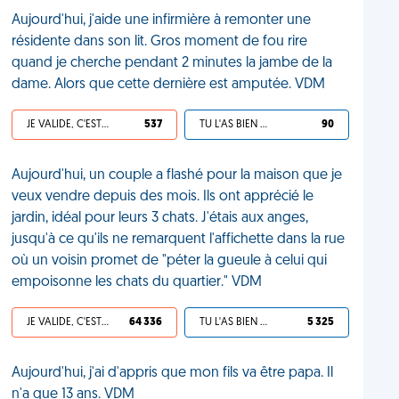
Aujourd'hui, j'aide une infirmière à remonter une
résidente dans son lit. Gros moment de fou rire
quand je cherche pendant 2 minutes la jambe de la
dame. Alors que cette dernière est amputée. VDM
JE VALIDE, C'EST UNE VDM
537
TU L'AS BIEN MÉRITÉ
90
Aujourd'hui, un couple a flashé pour la maison que je
veux vendre depuis des mois. Ils ont apprécié le
jardin, idéal pour leurs 3 chats. J'étais aux anges,
jusqu'à ce qu'ils ne remarquent l'affichette dans la rue
où un voisin promet de "péter la gueule à celui qui
empoisonne les chats du quartier." VDM
JE VALIDE, C'EST UNE VDM
64 336
TU L'AS BIEN MÉRITÉ
5 325
Aujourd'hui, j'ai d'appris que mon fils va être papa. Il
n'a que 13 ans. VDM