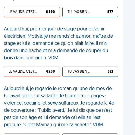
JE VALIDE, C'EST UNE VDM
6 890
TU L'AS BIEN MÉRITÉ
877
Aujourd'hui, premier jour de stage pour devenir
électricien. Motivé, je me rends chez mon maître de
stage et lui ai demandé ce qu'on allait faire. Il m'a
donné une hache et m'a demandé de couper du
bois dans son jardin. VDM
JE VALIDE, C'EST UNE VDM
4 230
TU L'AS BIEN MÉRITÉ
321
Aujourd’hui, je regarde le roman qu’une de mes de
6e avait posé sur sa table. Je tourne trois pages :
violence, cocaïne, et sexe sulfureux. Je regarde la 4e
de couverture : "Public averti." Je lui dis que ce n’est
pas de son âge et lui demande où elle se l’est
procuré. "C’est Maman qui me l’a acheté." VDM