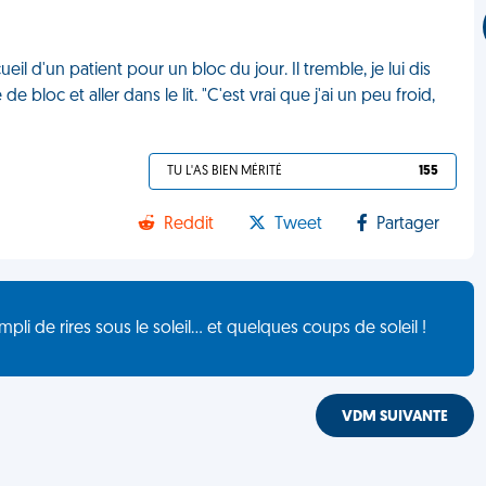
ueil d'un patient pour un bloc du jour. Il tremble, je lui dis
de bloc et aller dans le lit. "C'est vrai que j'ai un peu froid,
TU L'AS BIEN MÉRITÉ
155
Reddit
Tweet
Partager
de rires sous le soleil... et quelques coups de soleil !
VDM SUIVANTE