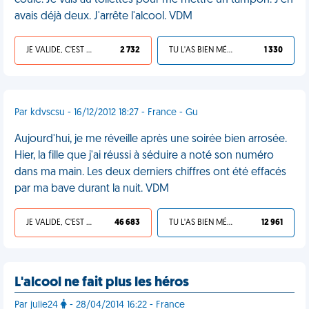
coulé. Je vais au toilettes pour me mettre un tampon. J'en
avais déjà deux. J'arrête l'alcool. VDM
JE VALIDE, C'EST UNE VDM
2 732
TU L'AS BIEN MÉRITÉ
1 330
Par kdvscsu - 16/12/2012 18:27 - France - Gu
Aujourd'hui, je me réveille après une soirée bien arrosée.
Hier, la fille que j'ai réussi à séduire a noté son numéro
dans ma main. Les deux derniers chiffres ont été effacés
par ma bave durant la nuit. VDM
JE VALIDE, C'EST UNE VDM
46 683
TU L'AS BIEN MÉRITÉ
12 961
L'alcool ne fait plus les héros
Par julie24
- 28/04/2014 16:22 - France