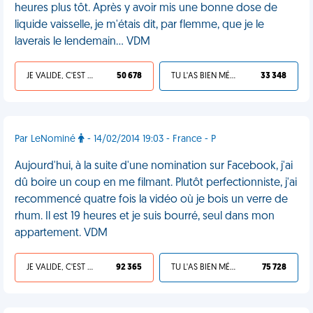
heures plus tôt. Après y avoir mis une bonne dose de
liquide vaisselle, je m'étais dit, par flemme, que je le
laverais le lendemain... VDM
JE VALIDE, C'EST UNE VDM
50 678
TU L'AS BIEN MÉRITÉ
33 348
Par LeNominé
- 14/02/2014 19:03 - France - P
Aujourd'hui, à la suite d'une nomination sur Facebook, j'ai
dû boire un coup en me filmant. Plutôt perfectionniste, j'ai
recommencé quatre fois la vidéo où je bois un verre de
rhum. Il est 19 heures et je suis bourré, seul dans mon
appartement. VDM
JE VALIDE, C'EST UNE VDM
92 365
TU L'AS BIEN MÉRITÉ
75 728