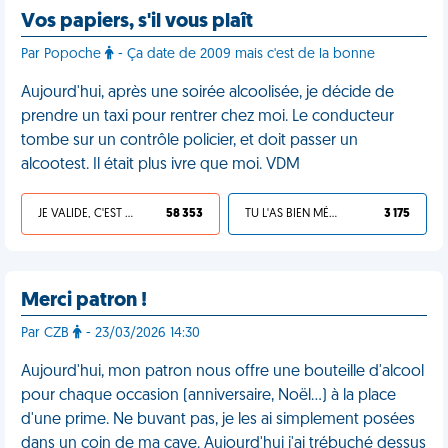
Vos papiers, s'il vous plaît
Par Popoche
- Ça date de 2009 mais c'est de la bonne
Aujourd'hui, après une soirée alcoolisée, je décide de
prendre un taxi pour rentrer chez moi. Le conducteur
tombe sur un contrôle policier, et doit passer un
alcootest. Il était plus ivre que moi. VDM
JE VALIDE, C'EST UNE VDM
58 353
TU L'AS BIEN MÉRITÉ
3 175
Merci patron !
Par CZB
- 23/03/2026 14:30
Aujourd'hui, mon patron nous offre une bouteille d'alcool
pour chaque occasion (anniversaire, Noël…) à la place
d'une prime. Ne buvant pas, je les ai simplement posées
dans un coin de ma cave. Aujourd'hui j'ai trébuché dessus