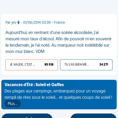
Par jev
- 01/06/2014 03:39 - France
Aujourd'hui, en rentrant d'une soirée alcoolisée, j'ai
mesuré mon taux d'alcool. Afin de pouvoir m'en souvenir
le lendemain, je l'ai noté. Au marqueur noir indélébile sur
mon mur blanc. VDM
JE VALIDE, C'EST UNE VDM
85 518
TU L'AS BIEN MÉRITÉ
34 271
Vacances d'Été : Soleil et Gaffes
Des plages aux campings, embarquez pour un voyage
rempli de rires sous le soleil... et quelques coups de soleil !
Plus…