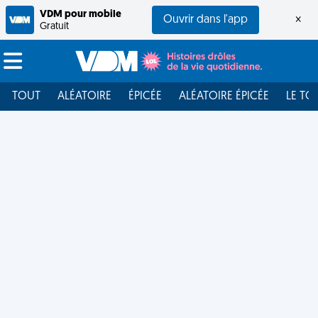
VDM pour mobile
Ouvrir dans l'app
×
Gratuit
TOUT
ALÉATOIRE
ÉPICÉE
ALÉATOIRE ÉPICÉE
LE TO