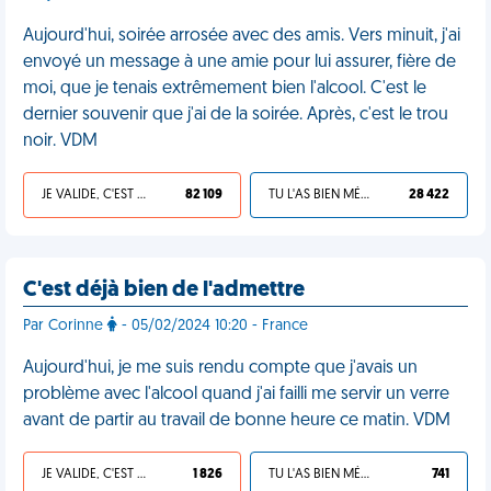
Aujourd'hui, soirée arrosée avec des amis. Vers minuit, j'ai
envoyé un message à une amie pour lui assurer, fière de
moi, que je tenais extrêmement bien l'alcool. C'est le
dernier souvenir que j'ai de la soirée. Après, c'est le trou
noir. VDM
JE VALIDE, C'EST UNE VDM
82 109
TU L'AS BIEN MÉRITÉ
28 422
C'est déjà bien de l'admettre
Par Corinne
- 05/02/2024 10:20 - France
Aujourd'hui, je me suis rendu compte que j'avais un
problème avec l'alcool quand j'ai failli me servir un verre
avant de partir au travail de bonne heure ce matin. VDM
JE VALIDE, C'EST UNE VDM
1 826
TU L'AS BIEN MÉRITÉ
741