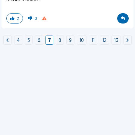
record à battre !
2
0
4
5
6
7
8
9
10
11
12
13