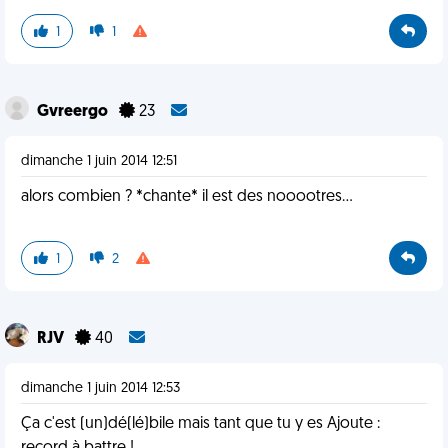
1
1
Gvreergo
23
dimanche 1 juin 2014 12:51
alors combien ? *chante* il est des nooootres...
1
2
RJV
40
dimanche 1 juin 2014 12:53
Ça c'est (un)dé(lé)bile mais tant que tu y es Ajoute :