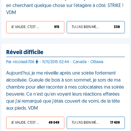
en cherchant quelque chose sur l'étagère à côté. STRIKE !
VDM
JE VALIDE, C'EST UNE VDM
915
TU L'AS BIEN MÉRITÉ
338
Réveil difficile
Par nicolas6706
- 11/11/2015 02:44 - Canada - Ottawa
Aujourd'hui, je me réveille après une soirée fortement
alcoolisée. Gueule de bois à son sommet, je sors de ma
chambre pour aller raconter à mes colocataires ma soirée
beuverie. Ce n'est qu'en voyant leurs réactions effarées
que j'ai remarqué que j'étais couvert de vomi, de la tête
aux pieds. VDM
JE VALIDE, C'EST UNE VDM
49 049
TU L'AS BIEN MÉRITÉ
17 409