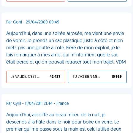
Par Goni - 29/04/2009 09:49
Aujourd'hui, dans une soirée arrosée, me vient une envie
de vomir. Je prends un sac plastique juste à côté et n'en
mets pas une goutte à côté. Fière de mon exploit, je le
fais remarquer à mes amis, qui m'informent que le sac
était percé et qu'on pouvait retracer tout mon trajet. VDM
JE VALIDE, C'EST UNE VDM
42 427
TU L'AS BIEN MÉRITÉ
10 989
Par Cyril - 11/04/2011 21:44 - France
Aujourd'hui, assoiffé au beau milieu de la nuit, je
descends à la hâte dans le noir pour boire un verre. Le
premier qui me passe sous la main est celui utilisé deux