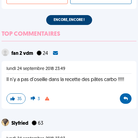
ENCORE, ENCORE !
TOP COMMENTAIRES
fan 2 vdm
24
lundi 24 septembre 2018 23:49
Il n'y a pas d'oseille dans la recette des pâtes carbo !!!!!
35
3
Slyfried
63