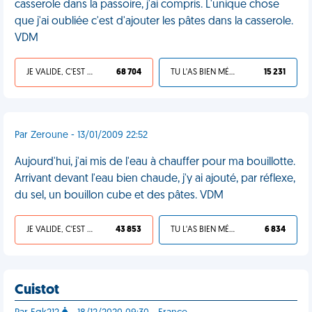
casserole dans la passoire, j'ai compris. L'unique chose
que j'ai oubliée c'est d'ajouter les pâtes dans la casserole.
VDM
JE VALIDE, C'EST UNE VDM
68 704
TU L'AS BIEN MÉRITÉ
15 231
Par Zeroune - 13/01/2009 22:52
Aujourd'hui, j'ai mis de l'eau à chauffer pour ma bouillotte.
Arrivant devant l'eau bien chaude, j'y ai ajouté, par réflexe,
du sel, un bouillon cube et des pâtes. VDM
JE VALIDE, C'EST UNE VDM
43 853
TU L'AS BIEN MÉRITÉ
6 834
Cuistot