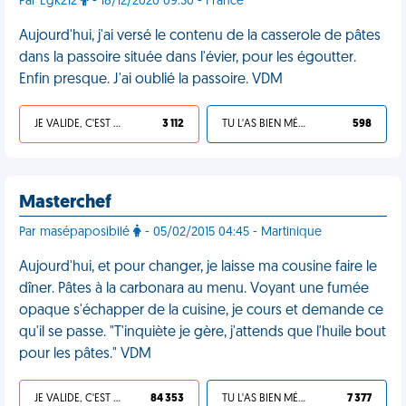
Par Egk212
- 18/12/2020 09:30 - France
Aujourd'hui, j'ai versé le contenu de la casserole de pâtes
dans la passoire située dans l'évier, pour les égoutter.
Enfin presque. J'ai oublié la passoire. VDM
JE VALIDE, C'EST UNE VDM
3 112
TU L'AS BIEN MÉRITÉ
598
Masterchef
Par masépaposibilé
- 05/02/2015 04:45 - Martinique
Aujourd'hui, et pour changer, je laisse ma cousine faire le
dîner. Pâtes à la carbonara au menu. Voyant une fumée
opaque s'échapper de la cuisine, je cours et demande ce
qu'il se passe. "T'inquiète je gère, j'attends que l'huile bout
pour les pâtes." VDM
JE VALIDE, C'EST UNE VDM
84 353
TU L'AS BIEN MÉRITÉ
7 377