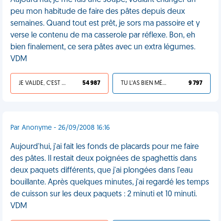
Aujourd'hui, je me fais une soupe, voulant changer un
peu mon habitude de faire des pâtes depuis deux
semaines. Quand tout est prêt, je sors ma passoire et y
verse le contenu de ma casserole par réflexe. Bon, eh
bien finalement, ce sera pâtes avec un extra légumes.
VDM
JE VALIDE, C'EST UNE VDM
54 987
TU L'AS BIEN MÉRITÉ
9 797
Par Anonyme - 26/09/2008 16:16
Aujourd'hui, j'ai fait les fonds de placards pour me faire
des pâtes. Il restait deux poignées de spaghettis dans
deux paquets différents, que j'ai plongées dans l'eau
bouillante. Après quelques minutes, j'ai regardé les temps
de cuisson sur les deux paquets : 2 minuti et 10 minuti.
VDM