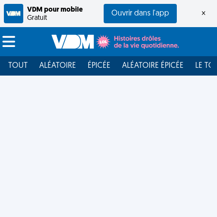
VDM pour mobile
Ouvrir dans l'app
×
Gratuit
TOUT
ALÉATOIRE
ÉPICÉE
ALÉATOIRE ÉPICÉE
LE TO