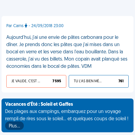
Par Cams
- 24/09/2018 23:00
Aujourd'hui, j'ai une envie de pâtes carbonara pour le
dîner. Je prends donc les pâtes que j'ai mises dans un
bocal en verre et les verse dans l'eau bouillante. Dans la
casserole, j'ai vu des billets. Mon copain avait planqué ses
économies dans le bocal de pâtes. VDM
JE VALIDE, C'EST UNE VDM
7 595
TU L'AS BIEN MÉRITÉ
761
Vacances d'Été : Soleil et Gaffes
Des plages aux campings, embarquez pour un voyage
rempli de rires sous le soleil... et quelques coups de soleil !
Plus…