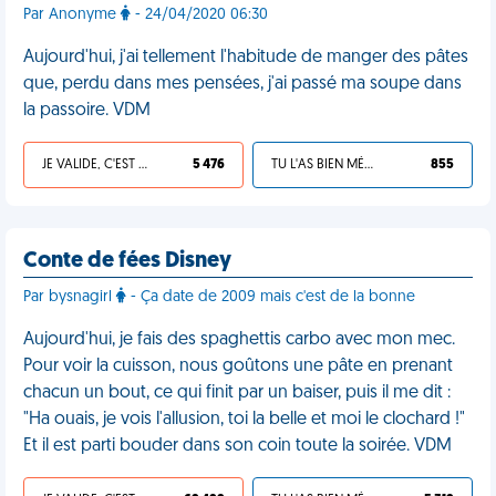
Par Anonyme
- 24/04/2020 06:30
Aujourd'hui, j'ai tellement l'habitude de manger des pâtes
que, perdu dans mes pensées, j'ai passé ma soupe dans
la passoire. VDM
JE VALIDE, C'EST UNE VDM
5 476
TU L'AS BIEN MÉRITÉ
855
Conte de fées Disney
Par bysnagirl
- Ça date de 2009 mais c'est de la bonne
Aujourd'hui, je fais des spaghettis carbo avec mon mec.
Pour voir la cuisson, nous goûtons une pâte en prenant
chacun un bout, ce qui finit par un baiser, puis il me dit :
"Ha ouais, je vois l'allusion, toi la belle et moi le clochard !"
Et il est parti bouder dans son coin toute la soirée. VDM