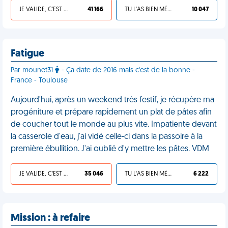
JE VALIDE, C'EST UNE VDM
41 166
TU L'AS BIEN MÉRITÉ
10 047
Fatigue
Par mounet31
- Ça date de 2016 mais c'est de la bonne -
France - Toulouse
Aujourd'hui, après un weekend très festif, je récupère ma
progéniture et prépare rapidement un plat de pâtes afin
de coucher tout le monde au plus vite. Impatiente devant
la casserole d'eau, j'ai vidé celle-ci dans la passoire à la
première ébullition. J'ai oublié d'y mettre les pâtes. VDM
JE VALIDE, C'EST UNE VDM
35 046
TU L'AS BIEN MÉRITÉ
6 222
Mission : à refaire