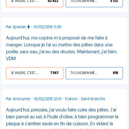
JE VALIDE, C'EST UNE VDM
62 422
TU L'AS BIEN MÉRITÉ
5 312
Par Spartan
- 01/03/2019 11:30
Aujourd'hui, ma copine m'a proposé de me faire à
manger. Lorsque je l'ai vu mettre des pâtes dans une
poêle, sans eau, j'ai eu des doutes. Maintenant, j'ai faim.
VDM
JE VALIDE, C'EST UNE VDM
7 567
TU L'AS BIEN MÉRITÉ
818
Par Anonyme - 10/02/2015 12:41 - France - Saint-branchs
Aujourd'hui, pressée, j'ai voulu faire cuire des pâtes. J'ai
bien pensé au sel, à l'huile d'olive, à bien programmer la
plaque à s'arrêter seule en fin de cuisson. En vidant la