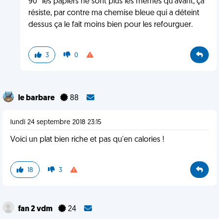
90° les papiers ne sont plus les mêmes qu'avant, ça
résiste, par contre ma chemise bleue qui a déteint
dessus ça le fait moins bien pour les refourguer.
3
0
le barbare
88
lundi 24 septembre 2018 23:15
Voici un plat bien riche et pas qu'en calories !
18
3
fan 2 vdm
24