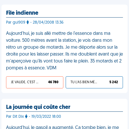
File indienne
Par gui909
- 28/04/2008 13:36
Aujourd'hui, je suis allé mettre de l'essence dans ma
voiture. 500 mètres avant la station, je vois dans mon
rétro un groupe de motards. Je me déporte alors sur la
droite pour les laisser passer. Ils me doublent avant que je
m'aperçoive qu'ils vont tous faire le plein. 35 motards et 2
pompes à essence. VDM
JE VALIDE, C'EST UNE VDM
46 780
TU L'AS BIEN MÉRITÉ
5 242
La journée qui coûte cher
Par Dit Dix
- 19/03/2022 18:00
Aujourd'hui, le gasoil a augmenté. Ça tombe bien, je me