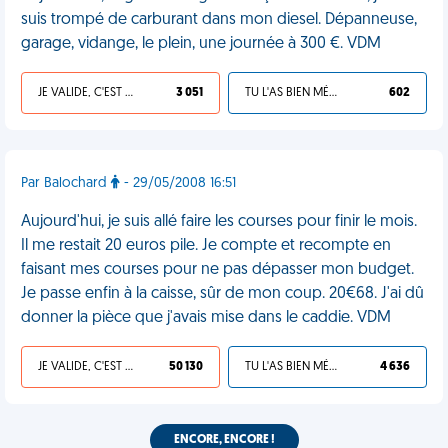
suis trompé de carburant dans mon diesel. Dépanneuse,
garage, vidange, le plein, une journée à 300 €. VDM
JE VALIDE, C'EST UNE VDM
3 051
TU L'AS BIEN MÉRITÉ
602
Par Balochard
- 29/05/2008 16:51
Aujourd'hui, je suis allé faire les courses pour finir le mois.
Il me restait 20 euros pile. Je compte et recompte en
faisant mes courses pour ne pas dépasser mon budget.
Je passe enfin à la caisse, sûr de mon coup. 20€68. J'ai dû
donner la pièce que j'avais mise dans le caddie. VDM
JE VALIDE, C'EST UNE VDM
50 130
TU L'AS BIEN MÉRITÉ
4 636
ENCORE, ENCORE !