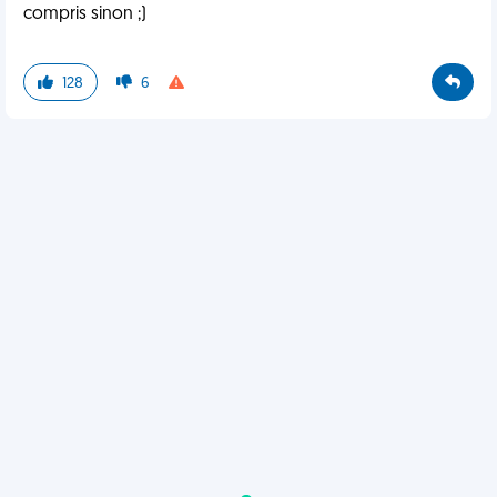
compris sinon ;)
128
6