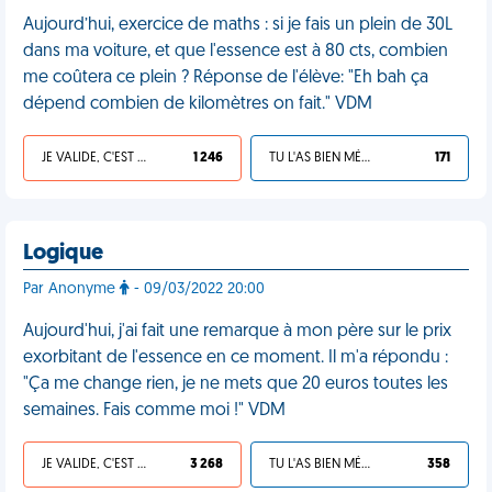
Aujourd’hui, exercice de maths : si je fais un plein de 30L
dans ma voiture, et que l'essence est à 80 cts, combien
me coûtera ce plein ? Réponse de l'élève: "Eh bah ça
dépend combien de kilomètres on fait." VDM
JE VALIDE, C'EST UNE VDM
1 246
TU L'AS BIEN MÉRITÉ
171
Logique
Par Anonyme
- 09/03/2022 20:00
Aujourd'hui, j'ai fait une remarque à mon père sur le prix
exorbitant de l'essence en ce moment. Il m'a répondu :
"Ça me change rien, je ne mets que 20 euros toutes les
semaines. Fais comme moi !" VDM
JE VALIDE, C'EST UNE VDM
3 268
TU L'AS BIEN MÉRITÉ
358