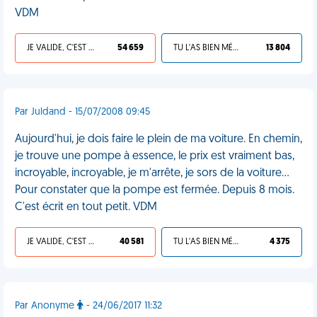
VDM
JE VALIDE, C'EST UNE VDM
54 659
TU L'AS BIEN MÉRITÉ
13 804
Par Juldand - 15/07/2008 09:45
Aujourd'hui, je dois faire le plein de ma voiture. En chemin,
je trouve une pompe à essence, le prix est vraiment bas,
incroyable, incroyable, je m'arrête, je sors de la voiture...
Pour constater que la pompe est fermée. Depuis 8 mois.
C'est écrit en tout petit. VDM
JE VALIDE, C'EST UNE VDM
40 581
TU L'AS BIEN MÉRITÉ
4 375
Par Anonyme
- 24/06/2017 11:32