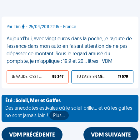
Par Tim
- 25/04/2011 22:15 - France
Aujourd'hui, avec vingt euros dans la poche, je rajoute de
l'essence dans mon auto en faisant attention de ne pas
dépasser ce montant. Sous le regard amusé du
pompiste, je m'applique : 19,9 et 20... litres ! VDM
JE VALIDE, C'EST UNE VDM
85 347
TU L'AS BIEN MÉRITÉ
17 579
Été : Soleil, Mer et Gaffes
Des anecdotes estivales où le soleil brille... et où les gaffes
ne sont jamais loin !
Plus…
VDM PRÉCÉDENTE
VDM SUIVANTE