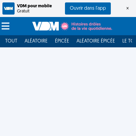
VDM pour mobile
Ouvrir dans l'app
×
Gratuit
TOUT
ALÉATOIRE
ÉPICÉE
ALÉATOIRE ÉPICÉE
LE TO