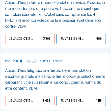
Aujourd'hui, je fais la queue à la station service. Pressée, je
me mets derrière une petite voiture, en me disant que
son plein sera vite fait. C'était sans compter sur les 4
bidons d'essence vides que le monsieur avait dans son
coffre. VDM
JE VALIDE, C'EST UNE VDM
3 307
TU L'AS BIEN MÉRITÉ
580
Par -120€
- 25/12/2017 18:00 - France
Aujourd'hui, fatiguée, je m'arrête dans une station
essence, je mets ma carte, je fais le code, je sélectionne le
carburant. Et je suis repartie. Le conducteur suivant a dû
être content. VDM
JE VALIDE, C'EST UNE VDM
8 428
TU L'AS BIEN MÉRITÉ
1 118