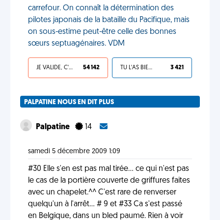
carrefour. On connaît la détermination des
pilotes japonais de la bataille du Pacifique, mais
on sous-estime peut-être celle des bonnes
sœurs septuagénaires. VDM
JE VALIDE, C'EST UNE VDM
54 142
TU L'AS BIEN MÉRITÉ
3 421
PALPATINE NOUS EN DIT PLUS
Palpatine
14
samedi 5 décembre 2009 1:09
#30 Elle s'en est pas mal tirée... ce qui n'est pas
le cas de la portière couverte de griffures faites
avec un chapelet.^^ C'est rare de renverser
quelqu'un à l'arrêt... # 9 et #33 Ca s'est passé
en Belgique, dans un bled paumé. Rien à voir