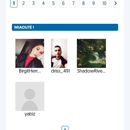
1
2
3
4
5
6
7
8
9
10
MIAOUTÉ !
BirgitHerr...
driss_491
ShadowRive...
yabiz