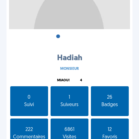
•
•
•
Hadiah
MONSIEUR
MIAOU!
4
0
1
26
Suivi
Suiveurs
Badges
222
6861
12
Commentaires
Visites
Favoris