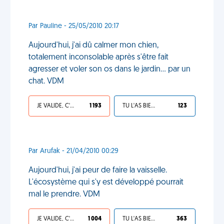
Par Pauline - 25/05/2010 20:17
Aujourd'hui, j'ai dû calmer mon chien,
totalement inconsolable après s'être fait
agresser et voler son os dans le jardin... par un
chat. VDM
JE VALIDE, C'EST UNE VDM
1 193
TU L'AS BIEN MÉRITÉ
123
Par Arufak - 21/04/2010 00:29
Aujourd'hui, j'ai peur de faire la vaisselle.
L'écosystème qui s'y est développé pourrait
mal le prendre. VDM
JE VALIDE, C'EST UNE VDM
1 004
TU L'AS BIEN MÉRITÉ
363