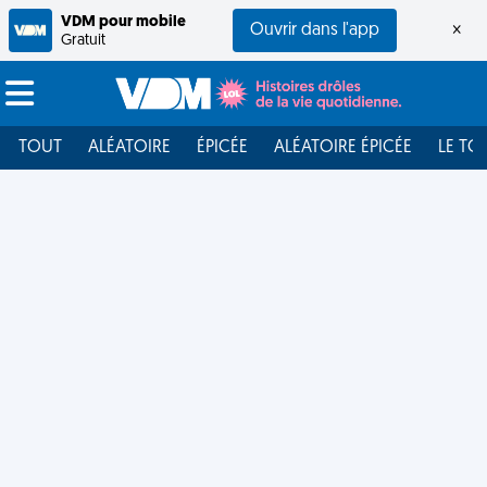
VDM pour mobile
Ouvrir dans l'app
×
Gratuit
TOUT
ALÉATOIRE
ÉPICÉE
ALÉATOIRE ÉPICÉE
LE TO