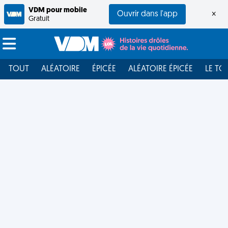
VDM pour mobile
Ouvrir dans l'app
×
Gratuit
TOUT
ALÉATOIRE
ÉPICÉE
ALÉATOIRE ÉPICÉE
LE TO