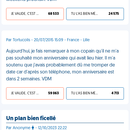
JE VALIDE, C'EST UNE VDM
68 533
TU L'AS BIEN MÉRITÉ
24 575
Par Tortucolis - 20/07/2015 15:09 - France - Lille
Aujourd'hui, je fais remarquer à mon copain qu'il ne m'a
pas souhaité mon anniversaire qui avait lieu hier. Il m'a
soutenu que j'avais probablement dû me tromper de
date car d'après son téléphone, mon anniversaire est
dans 2 semaines. VDM
JE VALIDE, C'EST UNE VDM
59 063
TU L'AS BIEN MÉRITÉ
4 713
Un plan bien ficellé
Par Anonyme
- 12/10/2023 22:22