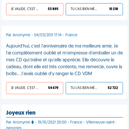
JE VALIDE, C'EST UNE VDM
53 895
TU L'AS BIEN MÉRITÉ
10 218
Par Anonyme - 04/03/2011 17:14 - France
Aujourd'hui, c'est l'anniversaire de ma meilleure amie. Je
l'ai complètement oublié et m'empresse d'emballer un de
mes CD qui traîne et qu'elle apprécie. Elle découvre le
cadeau, dont elle est très contente, me remercie, ouvre la
boîte... J'avais oublié d'y ranger le CD. VDM
JE VALIDE, C'EST UNE VDM
54 679
TU L'AS BIEN MÉRITÉ
52 722
Joyeux rien
Par Anonyme
- 19/10/2021 20:00 - France - Villeneuve-saint-
georges