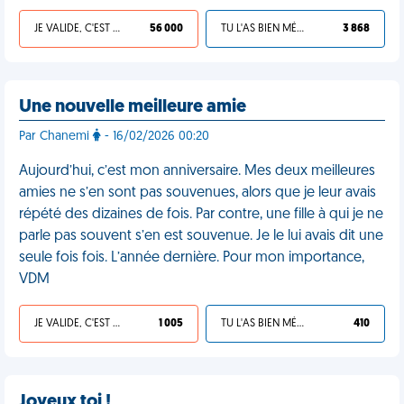
JE VALIDE, C'EST UNE VDM
56 000
TU L'AS BIEN MÉRITÉ
3 868
Une nouvelle meilleure amie
Par Chanemi
- 16/02/2026 00:20
Aujourd’hui, c’est mon anniversaire. Mes deux meilleures
amies ne s’en sont pas souvenues, alors que je leur avais
répété des dizaines de fois. Par contre, une fille à qui je ne
parle pas souvent s’en est souvenue. Je le lui avais dit une
seule fois fois. L’année dernière. Pour mon importance,
VDM
JE VALIDE, C'EST UNE VDM
1 005
TU L'AS BIEN MÉRITÉ
410
Joyeux toi !