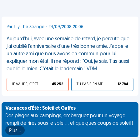
Par Lily The Strange - 24/09/2008 20:06
Aujourd'hui, avec une semaine de retard, je percute que
j'ai oublié l'anniversaire d'une très bonne amie. J'appelle
un autre ami que nous avons en commun pour lui
expliquer mon état. Il me répond : "Oui, je sais. T'as aussi
oublié le mien. C'était le lendemain." VDM
JE VALIDE, C'EST UNE VDM
45 252
TU L'AS BIEN MÉRITÉ
12 784
Vacances d'Été : Soleil et Gaffes
Des plages aux campings, embarquez pour un voyage
rempli de rires sous le soleil... et quelques coups de soleil !
Plus…