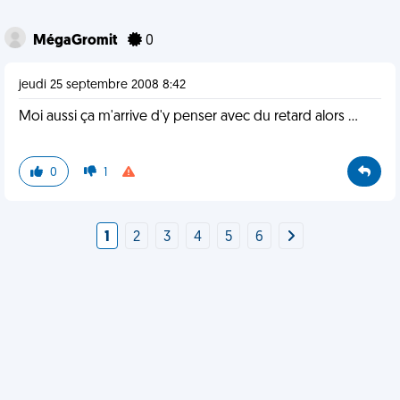
MégaGromit
0
jeudi 25 septembre 2008 8:42
Moi aussi ça m'arrive d'y penser avec du retard alors ...
0
1
1
2
3
4
5
6