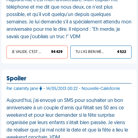
Aujourd'hui, c'est mon anniversaire. Mon copain me
téléphone et me dit que nous deux, ce n'est plus
possible, et qu'il voit quelqu'un depuis quelques
semaines. Je lui demande s'il a spécialement attendu mon
anniversaire pour me le dire. Il répond : "Eh merde, je
savais que j'oubliais un truc !" VDM
JE VALIDE, C'EST UNE VDM
94 429
TU L'AS BIEN MÉRITÉ
4 522
Spoiler
Par calamity jane
- 14/05/2013 00:22 - Nouvelle-Calédonie
Aujourd'hui, j'ai envoyé un SMS pour souhaiter un bon
anniversaire à un couple d'amis qui fêtait ses 50 ans ce
weekend et pour leur demander si la fête surprise
organisée par leurs enfants s'était bien passée. Je viens
de réaliser que j'ai mal noté la date et que la fête a lieu le
weekend prochain. VDM