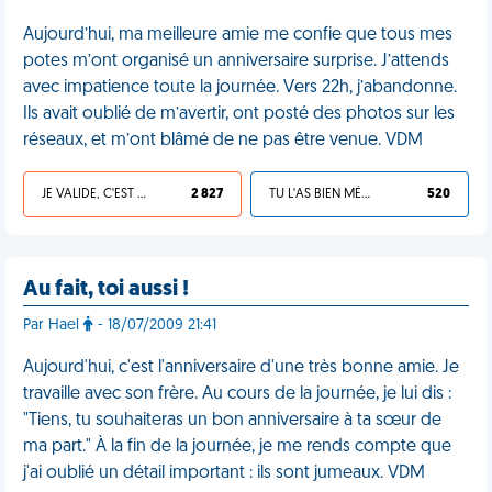
Aujourd’hui, ma meilleure amie me confie que tous mes
potes m’ont organisé un anniversaire surprise. J’attends
avec impatience toute la journée. Vers 22h, j’abandonne.
Ils avait oublié de m’avertir, ont posté des photos sur les
réseaux, et m’ont blâmé de ne pas être venue. VDM
JE VALIDE, C'EST UNE VDM
2 827
TU L'AS BIEN MÉRITÉ
520
Au fait, toi aussi !
Par Hael
- 18/07/2009 21:41
Aujourd'hui, c'est l'anniversaire d'une très bonne amie. Je
travaille avec son frère. Au cours de la journée, je lui dis :
"Tiens, tu souhaiteras un bon anniversaire à ta sœur de
ma part." À la fin de la journée, je me rends compte que
j'ai oublié un détail important : ils sont jumeaux. VDM