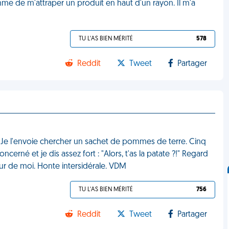
e de m'attraper un produit en haut d'un rayon. Il m'a
TU L'AS BIEN MÉRITÉ
578
Reddit
Tweet
Partager
e l'envoie chercher un sachet de pommes de terre. Cinq
concerné et je dis assez fort : "Alors, t'as la patate ?!" Regard
ur de moi. Honte intersidérale. VDM
TU L'AS BIEN MÉRITÉ
756
Reddit
Tweet
Partager