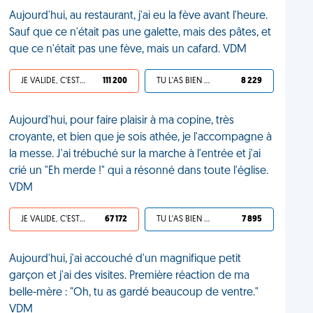
Aujourd'hui, au restaurant, j'ai eu la fève avant l'heure.
Sauf que ce n'était pas une galette, mais des pâtes, et
que ce n'était pas une fève, mais un cafard. VDM
JE VALIDE, C'EST UNE VDM
111 200
TU L'AS BIEN MÉRITÉ
8 229
Aujourd'hui, pour faire plaisir à ma copine, très
croyante, et bien que je sois athée, je l'accompagne à
la messe. J'ai trébuché sur la marche à l'entrée et j'ai
crié un "Eh merde !" qui a résonné dans toute l'église.
VDM
JE VALIDE, C'EST UNE VDM
67 172
TU L'AS BIEN MÉRITÉ
7 895
Aujourd'hui, j'ai accouché d'un magnifique petit
garçon et j'ai des visites. Première réaction de ma
belle-mère : "Oh, tu as gardé beaucoup de ventre."
VDM