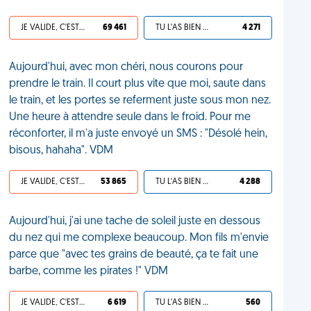
JE VALIDE, C'EST UNE VDM
69 461
TU L'AS BIEN MÉRITÉ
4 271
Aujourd'hui, avec mon chéri, nous courons pour
prendre le train. Il court plus vite que moi, saute dans
le train, et les portes se referment juste sous mon nez.
Une heure à attendre seule dans le froid. Pour me
réconforter, il m'a juste envoyé un SMS : "Désolé hein,
bisous, hahaha". VDM
JE VALIDE, C'EST UNE VDM
53 865
TU L'AS BIEN MÉRITÉ
4 288
Aujourd'hui, j'ai une tache de soleil juste en dessous
du nez qui me complexe beaucoup. Mon fils m'envie
parce que "avec tes grains de beauté, ça te fait une
barbe, comme les pirates !" VDM
JE VALIDE, C'EST UNE VDM
6 619
TU L'AS BIEN MÉRITÉ
560