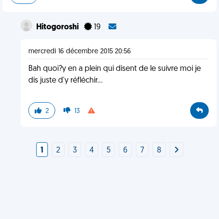
Hitogoroshi
19
mercredi 16 décembre 2015 20:56
Bah quoi?y en a plein qui disent de le suivre moi je
dis juste d'y réfléchir...
2
13
1
2
3
4
5
6
7
8