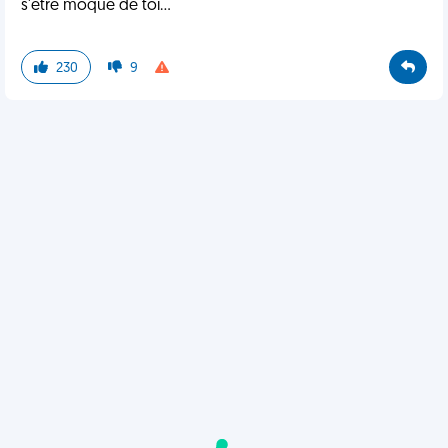
s'être moqué de toi...
230
9