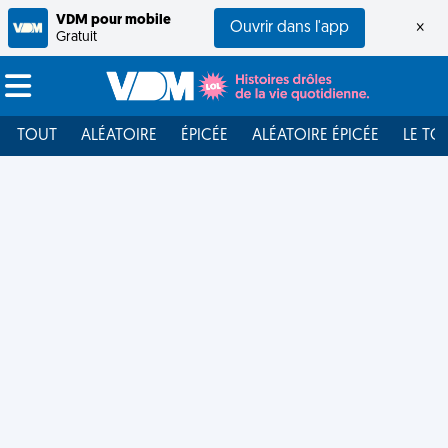
VDM pour mobile
Ouvrir dans l'app
×
Gratuit
TOUT
ALÉATOIRE
ÉPICÉE
ALÉATOIRE ÉPICÉE
LE TO