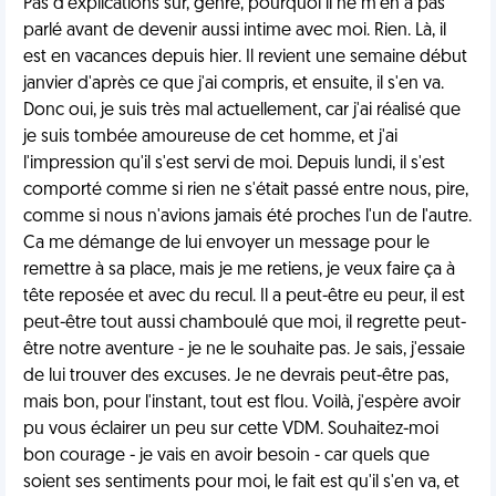
Pas d'explications sur, genre, pourquoi il ne m'en a pas
parlé avant de devenir aussi intime avec moi. Rien. Là, il
est en vacances depuis hier. Il revient une semaine début
janvier d'après ce que j'ai compris, et ensuite, il s'en va.
Donc oui, je suis très mal actuellement, car j'ai réalisé que
je suis tombée amoureuse de cet homme, et j'ai
l'impression qu'il s'est servi de moi. Depuis lundi, il s'est
comporté comme si rien ne s'était passé entre nous, pire,
comme si nous n'avions jamais été proches l'un de l'autre.
Ca me démange de lui envoyer un message pour le
remettre à sa place, mais je me retiens, je veux faire ça à
tête reposée et avec du recul. Il a peut-être eu peur, il est
peut-être tout aussi chamboulé que moi, il regrette peut-
être notre aventure - je ne le souhaite pas. Je sais, j'essaie
de lui trouver des excuses. Je ne devrais peut-être pas,
mais bon, pour l'instant, tout est flou. Voilà, j'espère avoir
pu vous éclairer un peu sur cette VDM. Souhaitez-moi
bon courage - je vais en avoir besoin - car quels que
soient ses sentiments pour moi, le fait est qu'il s'en va, et