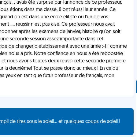
ais. J'avais été surprise par l'annonce de ce professeur,
nous étions dans ma classe, 8 ont réussi leur année. Ce
quand on est dans une école élitiste où l'un de vos
t .... réussir n'est pas aisé. Ce professeur nous avait
ndonner après les examens de janvier, histoire qu'on soit
 une seconde session assez importante dans cet
cidé de changer d'établissement avec une amie ;-) ( comme
bien nous a pris. Notre confiance en nous a été reboostée
et nous avons toutes deux réussi cette seconde première
r la deuxième! Tout se passe donc au mieux ! En ce qui
les yeux en tant que futur professeur de français, mon
de rires sous le soleil... et quelques coups de soleil !