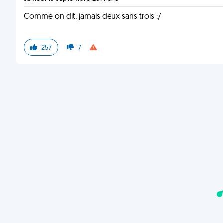
Comme on dit, jamais deux sans trois :/
257
7