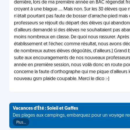
dernière, lors de ma première année en BAC régendat franç
croyant à une blague .... Mais non. Sur les 30 élèves que 
n'était pourtant pas faute de bosser d'arrache-pied mais 
professeurs se réjouit du départ des élèves qui abandonnen
d'ailleurs demandé si des élèves ne souhaitaient pas aba
moins nombreux en classe. De quoi nous rassurer. Après
établissement et l'échec comme résultat, nous avons dé
de nombreux autres élèves dégoûtés, d'ailleurs.) Grand 
suite aux encouragements de nos nouveaux professeurs 
année en première session, nous voilà donc en route pou
concerne la faute d'orthographe qui me pique d'ailleurs 
nouveau gsm plaide coupable. Merci le dico :-)
Vacances d'Été : Soleil et Gaffes
Des plages aux campings, embarquez pour un voyage rempli 
Plus…