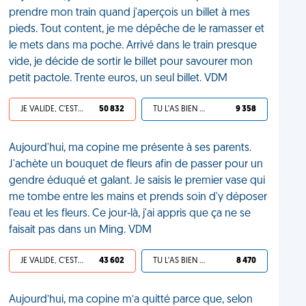
prendre mon train quand j'aperçois un billet à mes
pieds. Tout content, je me dépêche de le ramasser et
le mets dans ma poche. Arrivé dans le train presque
vide, je décide de sortir le billet pour savourer mon
petit pactole. Trente euros, un seul billet. VDM
JE VALIDE, C'EST UNE VDM
50 832
TU L'AS BIEN MÉRITÉ
9 358
Aujourd'hui, ma copine me présente à ses parents.
J'achète un bouquet de fleurs afin de passer pour un
gendre éduqué et galant. Je saisis le premier vase qui
me tombe entre les mains et prends soin d'y déposer
l'eau et les fleurs. Ce jour-là, j'ai appris que ça ne se
faisait pas dans un Ming. VDM
JE VALIDE, C'EST UNE VDM
43 602
TU L'AS BIEN MÉRITÉ
8 470
Aujourd’hui, ma copine m’a quitté parce que, selon