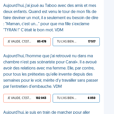
Aujourd'hui, j'ai joué au Taboo avec des amis et mes
deux enfants. Quand est venu le tour de mon fils de
faire deviner un mot, il a seulement eu besoin de dire
: "Maman, c'est un…" pour que ma fille s'exclame
"TYRAN !" C'était le bon mot. VDM
JE VALIDE, C'EST UNE VDM
85 478
TU L'AS BIEN MÉRITÉ
17 517
Aujourd'hui, l'homme que j'ai retrouvé nu dans ma
chambre n'est pas scénariste pour Canal+. Il a avoué
avoir des relations avec ma femme. Elle, par contre,
pour tous les prétextes qu'elle invente depuis des
semaines pour le voir, mérite d'y travailler sans passer
par l'entretien d'embauche. VDM
JE VALIDE, C'EST UNE VDM
102 043
TU L'AS BIEN MÉRITÉ
6 050
Aujourd'hui, je suis en train de marcher pour aller