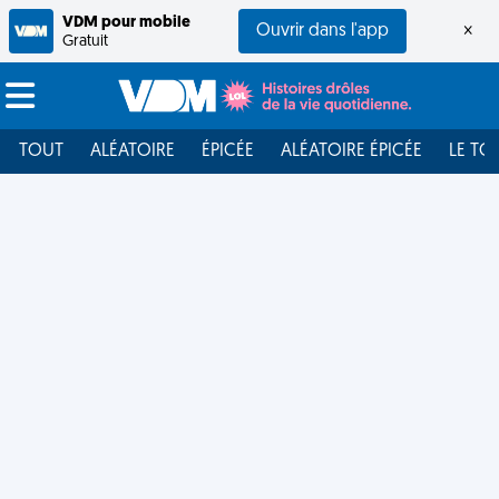
VDM pour mobile
Ouvrir dans l'app
×
Gratuit
TOUT
ALÉATOIRE
ÉPICÉE
ALÉATOIRE ÉPICÉE
LE TO