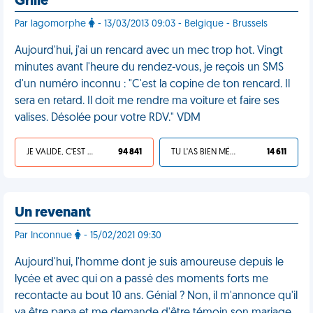
Grillé
Par lagomorphe
- 13/03/2013 09:03 - Belgique - Brussels
Aujourd'hui, j'ai un rencard avec un mec trop hot. Vingt
minutes avant l'heure du rendez-vous, je reçois un SMS
d'un numéro inconnu : "C'est la copine de ton rencard. Il
sera en retard. Il doit me rendre ma voiture et faire ses
valises. Désolée pour votre RDV." VDM
JE VALIDE, C'EST UNE VDM
94 841
TU L'AS BIEN MÉRITÉ
14 611
Un revenant
Par Inconnue
- 15/02/2021 09:30
Aujourd'hui, l'homme dont je suis amoureuse depuis le
lycée et avec qui on a passé des moments forts me
recontacte au bout 10 ans. Génial ? Non, il m'annonce qu'il