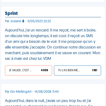
Sprint
Par Josiane
- 11/05/2023 22:22
Aujourd'hui, j'ai un rencard. Il me reçoit, me sert à boire,
on discute très longtemps, il est cool. Il reçoit un SMS
d'un ami qui a besoin de le voir. Il me propose qu'on y
aille ensemble, j'accepte. On continue notre discussion en
marchant, puis soudainement il se sauve en courant. Mon
sac à main est chez lui. VDM
JE VALIDE, C'EST UNE VDM
4 939
TU L'AS BIEN MÉRITÉ
1 181
Par Elo-MeltingArt - 14/08/2008 11:44
Aujourd'hui, dans la nuit, j'avais un peu trop bu et j'ai