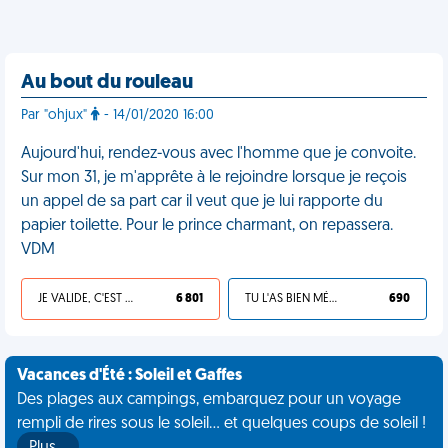
Au bout du rouleau
Par "ohjux"
- 14/01/2020 16:00
Aujourd'hui, rendez-vous avec l'homme que je convoite.
Sur mon 31, je m'apprête à le rejoindre lorsque je reçois
un appel de sa part car il veut que je lui rapporte du
papier toilette. Pour le prince charmant, on repassera.
VDM
JE VALIDE, C'EST UNE VDM
6 801
TU L'AS BIEN MÉRITÉ
690
Vacances d'Été : Soleil et Gaffes
Des plages aux campings, embarquez pour un voyage
rempli de rires sous le soleil... et quelques coups de soleil !