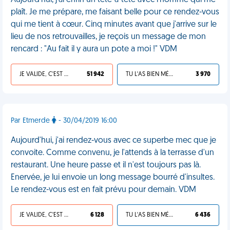
Aujourd'hui, j'ai enfin un tête-à-tête avec l'homme qui me
plaît. Je me prépare, me faisant belle pour ce rendez-vous
qui me tient à cœur. Cinq minutes avant que j'arrive sur le
lieu de nos retrouvailles, je reçois un message de mon
rencard : "Au fait il y aura un pote a moi !" VDM
JE VALIDE, C'EST UNE VDM
51 942
TU L'AS BIEN MÉRITÉ
3 970
Par Etmerde
- 30/04/2019 16:00
Aujourd'hui, j'ai rendez-vous avec ce superbe mec que je
convoite. Comme convenu, je l'attends à la terrasse d'un
restaurant. Une heure passe et il n'est toujours pas là.
Enervée, je lui envoie un long message bourré d'insultes.
Le rendez-vous est en fait prévu pour demain. VDM
JE VALIDE, C'EST UNE VDM
6 128
TU L'AS BIEN MÉRITÉ
6 436