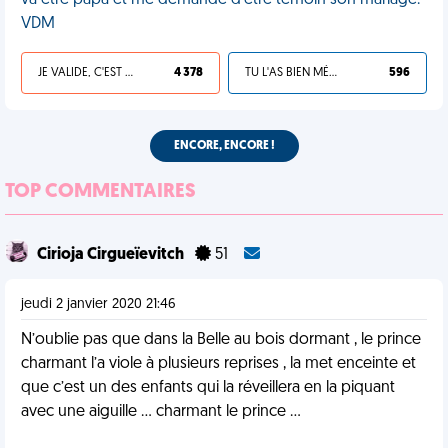
va être papa et me demande d'être témoin son mariage.
VDM
JE VALIDE, C'EST UNE VDM
4 378
TU L'AS BIEN MÉRITÉ
596
ENCORE, ENCORE !
TOP COMMENTAIRES
Cirioja Cirgueïevitch
51
jeudi 2 janvier 2020 21:46
N’oublie pas que dans la Belle au bois dormant , le prince
charmant l’a viole à plusieurs reprises , la met enceinte et
que c’est un des enfants qui la réveillera en la piquant
avec une aiguille ... charmant le prince ...