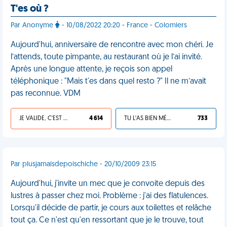
T'es où ?
Par Anonyme
- 10/08/2022 20:20 - France - Colomiers
Aujourd'hui, anniversaire de rencontre avec mon chéri. Je
l’attends, toute pimpante, au restaurant où je l’ai invité.
Après une longue attente, je reçois son appel
téléphonique : "Mais t'es dans quel resto ?" Il ne m’avait
pas reconnue. VDM
JE VALIDE, C'EST UNE VDM
4 614
TU L'AS BIEN MÉRITÉ
733
Par plusjamaisdepoischiche - 20/10/2009 23:15
Aujourd'hui, j'invite un mec que je convoite depuis des
lustres à passer chez moi. Problème : j'ai des flatulences.
Lorsqu'il décide de partir, je cours aux toilettes et relâche
tout ça. Ce n'est qu'en ressortant que je le trouve, tout