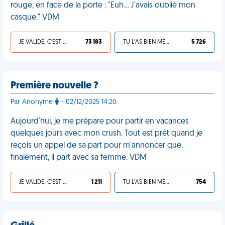
rouge, en face de la porte : "Euh... J'avais oublié mon
casque." VDM
JE VALIDE, C'EST UNE VDM
73 183
TU L'AS BIEN MÉRITÉ
5 726
Première nouvelle ?
Par Anonyme
- 02/12/2025 14:20
Aujourd'hui, je me prépare pour partir en vacances
quelques jours avec mon crush. Tout est prêt quand je
reçois un appel de sa part pour m'annoncer que,
finalement, il part avec sa femme. VDM
JE VALIDE, C'EST UNE VDM
1 211
TU L'AS BIEN MÉRITÉ
754