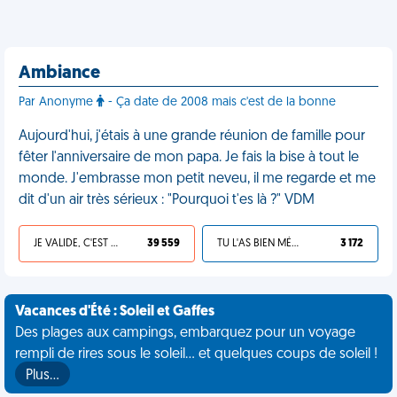
Ambiance
Par Anonyme
- Ça date de 2008 mais c'est de la bonne
Aujourd'hui, j'étais à une grande réunion de famille pour
fêter l'anniversaire de mon papa. Je fais la bise à tout le
monde. J'embrasse mon petit neveu, il me regarde et me
dit d'un air très sérieux : "Pourquoi t'es là ?" VDM
JE VALIDE, C'EST UNE VDM
39 559
TU L'AS BIEN MÉRITÉ
3 172
Vacances d'Été : Soleil et Gaffes
Des plages aux campings, embarquez pour un voyage
rempli de rires sous le soleil... et quelques coups de soleil !
Plus…