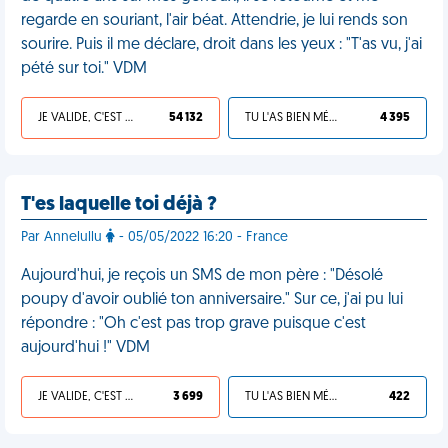
regarde en souriant, l'air béat. Attendrie, je lui rends son
sourire. Puis il me déclare, droit dans les yeux : "T'as vu, j'ai
pété sur toi." VDM
JE VALIDE, C'EST UNE VDM
54 132
TU L'AS BIEN MÉRITÉ
4 395
T'es laquelle toi déjà ?
Par Annelullu
- 05/05/2022 16:20 - France
Aujourd'hui, je reçois un SMS de mon père : "Désolé
poupy d'avoir oublié ton anniversaire." Sur ce, j'ai pu lui
répondre : "Oh c'est pas trop grave puisque c'est
aujourd'hui !" VDM
JE VALIDE, C'EST UNE VDM
3 699
TU L'AS BIEN MÉRITÉ
422