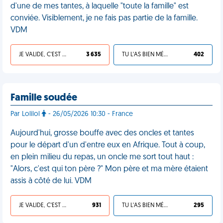
d'une de mes tantes, à laquelle "toute la famille" est
conviée. Visiblement, je ne fais pas partie de la famille.
VDM
JE VALIDE, C'EST UNE VDM
3 635
TU L'AS BIEN MÉRITÉ
402
Famille soudée
Par Lolilol
- 26/05/2026 10:30 - France
Aujourd'hui, grosse bouffe avec des oncles et tantes
pour le départ d'un d'entre eux en Afrique. Tout à coup,
en plein milieu du repas, un oncle me sort tout haut :
"Alors, c'est qui ton père ?" Mon père et ma mère étaient
assis à côté de lui. VDM
JE VALIDE, C'EST UNE VDM
931
TU L'AS BIEN MÉRITÉ
295