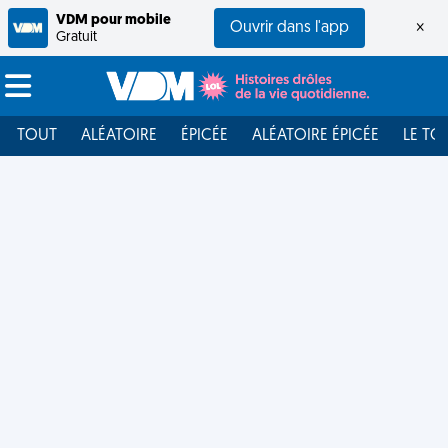
VDM pour mobile
Ouvrir dans l'app
×
Gratuit
TOUT
ALÉATOIRE
ÉPICÉE
ALÉATOIRE ÉPICÉE
LE TO