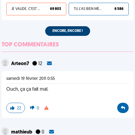
JE VALIDE, C'EST UNE VDM
69 803
TU L'AS BIEN MÉRITÉ
6 586
ENCORE, ENCORE !
TOP COMMENTAIRES
Arteon7
12
samedi 19 février 2011 0:55
Ouch, ça ça fait mal.
22
0
mathieub
0