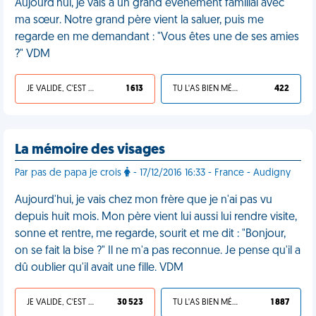
Aujourd'hui, je vais à un grand évènement familial avec
ma sœur. Notre grand père vient la saluer, puis me
regarde en me demandant : "Vous êtes une de ses amies
?" VDM
JE VALIDE, C'EST UNE VDM
1 613
TU L'AS BIEN MÉRITÉ
422
La mémoire des visages
Par pas de papa je crois
- 17/12/2016 16:33 - France - Audigny
Aujourd'hui, je vais chez mon frère que je n'ai pas vu
depuis huit mois. Mon père vient lui aussi lui rendre visite,
sonne et rentre, me regarde, sourit et me dit : "Bonjour,
on se fait la bise ?" Il ne m'a pas reconnue. Je pense qu'il a
dû oublier qu'il avait une fille. VDM
JE VALIDE, C'EST UNE VDM
30 523
TU L'AS BIEN MÉRITÉ
1 887