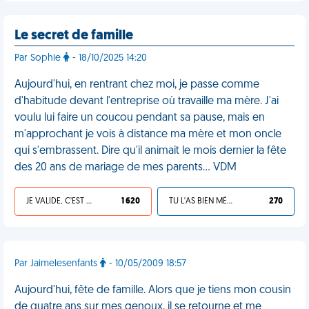
Le secret de famille
Par Sophie
- 18/10/2025 14:20
Aujourd'hui, en rentrant chez moi, je passe comme
d'habitude devant l'entreprise où travaille ma mère. J'ai
voulu lui faire un coucou pendant sa pause, mais en
m'approchant je vois à distance ma mère et mon oncle
qui s'embrassent. Dire qu'il animait le mois dernier la fête
des 20 ans de mariage de mes parents… VDM
JE VALIDE, C'EST UNE VDM
1 620
TU L'AS BIEN MÉRITÉ
270
Par Jaimelesenfants
- 10/05/2009 18:57
Aujourd'hui, fête de famille. Alors que je tiens mon cousin
de quatre ans sur mes genoux, il se retourne et me