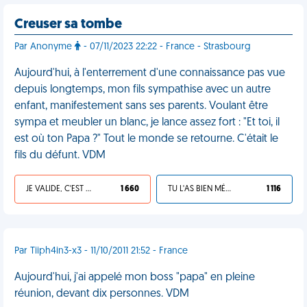
Creuser sa tombe
Par Anonyme
- 07/11/2023 22:22 - France - Strasbourg
Aujourd'hui, à l'enterrement d'une connaissance pas vue
depuis longtemps, mon fils sympathise avec un autre
enfant, manifestement sans ses parents. Voulant être
sympa et meubler un blanc, je lance assez fort : "Et toi, il
est où ton Papa ?" Tout le monde se retourne. C'était le
fils du défunt. VDM
JE VALIDE, C'EST UNE VDM
1 660
TU L'AS BIEN MÉRITÉ
1 116
Par Tiiph4in3-x3 - 11/10/2011 21:52 - France
Aujourd'hui, j'ai appelé mon boss "papa" en pleine
réunion, devant dix personnes. VDM