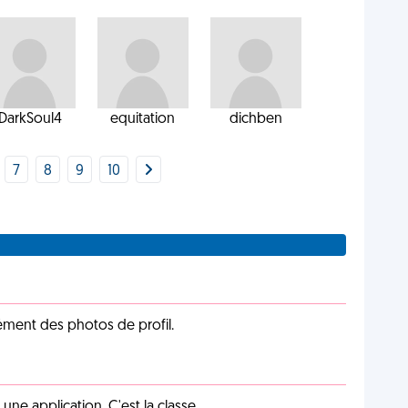
DarkSoul4
equitation
dichben
7
8
9
10
cément des photos de profil.
e application. C'est la classe.