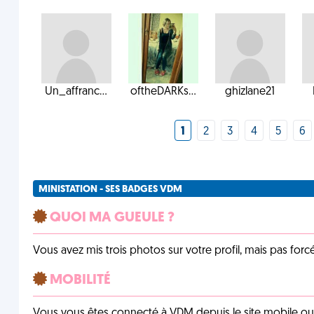
Un_affranc...
oftheDARKs...
ghizlane21
1
2
3
4
5
6
MINISTATION - SES BADGES VDM
QUOI MA GUEULE ?
Vous avez mis trois photos sur votre profil, mais pas for
MOBILITÉ
Vous vous êtes connecté à VDM depuis le site mobile ou un