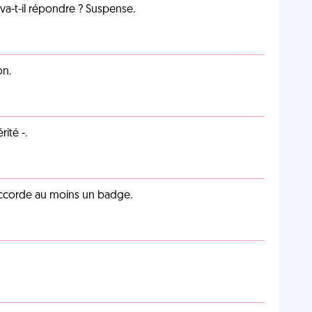
a-t-il répondre ? Suspense.
on.
ité -.
 accorde au moins un badge.