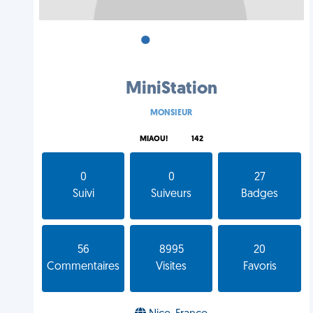
•
•
•
MiniStation
MONSIEUR
MIAOU!
142
0
0
27
Suivi
Suiveurs
Badges
56
8995
20
Commentaires
Visites
Favoris