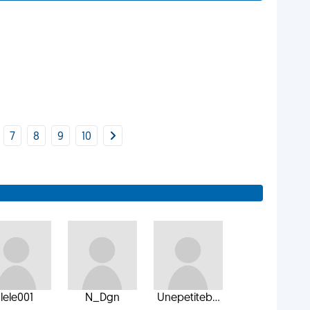
7
8
9
10
lele001
N_Dgn
Unepetiteb...