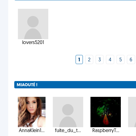
lovers5201
1
2
3
4
5
6
MIAOUTÉ !
AnnaKlein1...
fuite_du_t...
RaspberryT...