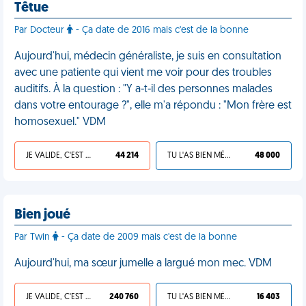
Têtue
Par Docteur
- Ça date de 2016 mais c'est de la bonne
Aujourd'hui, médecin généraliste, je suis en consultation
avec une patiente qui vient me voir pour des troubles
auditifs. À la question : "Y a-t-il des personnes malades
dans votre entourage ?", elle m'a répondu : "Mon frère est
homosexuel." VDM
JE VALIDE, C'EST UNE VDM
44 214
TU L'AS BIEN MÉRITÉ
48 000
Bien joué
Par Twin
- Ça date de 2009 mais c'est de la bonne
Aujourd'hui, ma sœur jumelle a largué mon mec. VDM
JE VALIDE, C'EST UNE VDM
240 760
TU L'AS BIEN MÉRITÉ
16 403