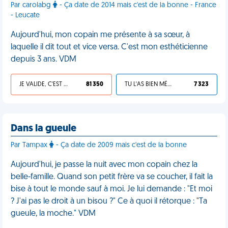
Par carolabg
- Ça date de 2014 mais c'est de la bonne - France
- Leucate
Aujourd'hui, mon copain me présente à sa sœur, à
laquelle il dit tout et vice versa. C'est mon esthéticienne
depuis 3 ans. VDM
JE VALIDE, C'EST UNE VDM
81 350
TU L'AS BIEN MÉRITÉ
7 323
Dans la gueule
Par Tampax
- Ça date de 2009 mais c'est de la bonne
Aujourd'hui, je passe la nuit avec mon copain chez la
belle-famille. Quand son petit frère va se coucher, il fait la
bise à tout le monde sauf à moi. Je lui demande : "Et moi
? J'ai pas le droit à un bisou ?" Ce à quoi il rétorque : "Ta
gueule, la moche." VDM