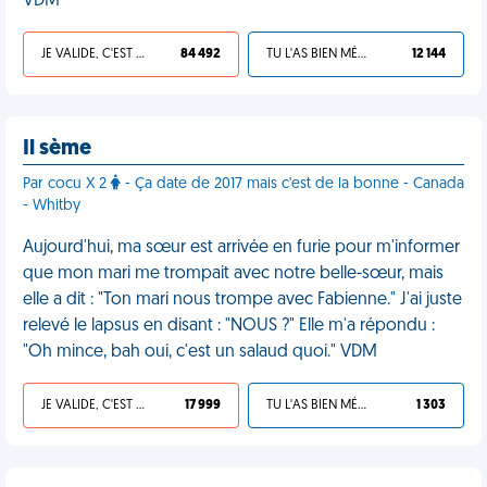
VDM
JE VALIDE, C'EST UNE VDM
84 492
TU L'AS BIEN MÉRITÉ
12 144
Il sème
Par cocu X 2
- Ça date de 2017 mais c'est de la bonne - Canada
- Whitby
Aujourd'hui, ma sœur est arrivée en furie pour m'informer
que mon mari me trompait avec notre belle-sœur, mais
elle a dit : "Ton mari nous trompe avec Fabienne." J'ai juste
relevé le lapsus en disant : "NOUS ?" Elle m'a répondu :
"Oh mince, bah oui, c'est un salaud quoi." VDM
JE VALIDE, C'EST UNE VDM
17 999
TU L'AS BIEN MÉRITÉ
1 303