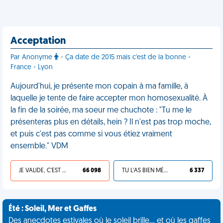
Acceptation
Par Anonyme
- Ça date de 2015 mais c'est de la bonne -
France - Lyon
Aujourd'hui, je présente mon copain à ma famille, à
laquelle je tente de faire accepter mon homosexualité. À
la fin de la soirée, ma soeur me chuchote : "Tu me le
présenteras plus en détails, hein ? Il n'est pas trop moche,
et puis c'est pas comme si vous étiez vraiment
ensemble." VDM
JE VALIDE, C'EST UNE VDM
66 098
TU L'AS BIEN MÉRITÉ
6 337
Été : Soleil, Mer et Gaffes
Des anecdotes estivales où le soleil brille... et où les gaffes