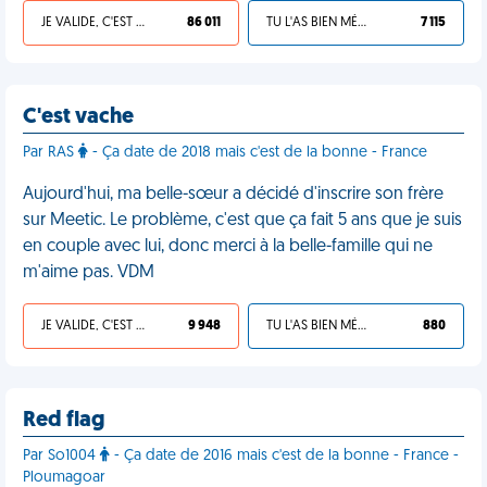
JE VALIDE, C'EST UNE VDM
86 011
TU L'AS BIEN MÉRITÉ
7 115
C'est vache
Par RAS
- Ça date de 2018 mais c'est de la bonne - France
Aujourd'hui, ma belle-sœur a décidé d'inscrire son frère
sur Meetic. Le problème, c'est que ça fait 5 ans que je suis
en couple avec lui, donc merci à la belle-famille qui ne
m'aime pas. VDM
JE VALIDE, C'EST UNE VDM
9 948
TU L'AS BIEN MÉRITÉ
880
Red flag
Par So1004
- Ça date de 2016 mais c'est de la bonne - France -
Ploumagoar