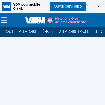
VDM pour mobile
Ouvrir dans l'app
×
Gratuit
TOUT
ALÉATOIRE
ÉPICÉE
ALÉATOIRE ÉPICÉE
LE TO