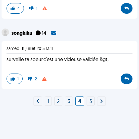
4
1
songkiku
14
samedi 11 juillet 2015 13:11
surveille ta soeur,c'est une vicieuse validée &gt;.
1
2
1
2
3
4
5