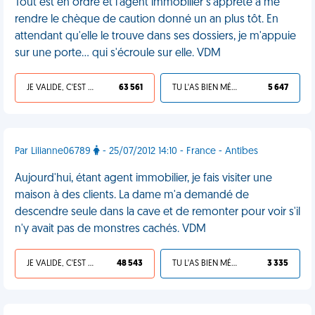
Tout est en ordre et l'agent immobilier s'apprête à me
rendre le chèque de caution donné un an plus tôt. En
attendant qu'elle le trouve dans ses dossiers, je m'appuie
sur une porte... qui s'écroule sur elle. VDM
JE VALIDE, C'EST UNE VDM
63 561
TU L'AS BIEN MÉRITÉ
5 647
Par Lilianne06789
- 25/07/2012 14:10 - France - Antibes
Aujourd'hui, étant agent immobilier, je fais visiter une
maison à des clients. La dame m'a demandé de
descendre seule dans la cave et de remonter pour voir s'il
n'y avait pas de monstres cachés. VDM
JE VALIDE, C'EST UNE VDM
48 543
TU L'AS BIEN MÉRITÉ
3 335