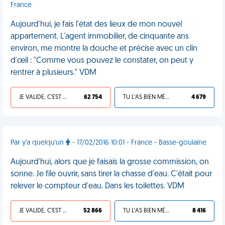
France
Aujourd'hui, je fais l'état des lieux de mon nouvel
appartement. L'agent immobilier, de cinquante ans
environ, me montre la douche et précise avec un clin
d'œil : "Comme vous pouvez le constater, on peut y
rentrer à plusieurs." VDM
JE VALIDE, C'EST UNE VDM
62 754
TU L'AS BIEN MÉRITÉ
4 679
Par y'a quelqu'un
- 17/02/2016 10:01 - France - Basse-goulaine
Aujourd'hui, alors que je faisais la grosse commission, on
sonne. Je file ouvrir, sans tirer la chasse d'eau. C'était pour
relever le compteur d'eau. Dans les toilettes. VDM
JE VALIDE, C'EST UNE VDM
52 866
TU L'AS BIEN MÉRITÉ
8 416