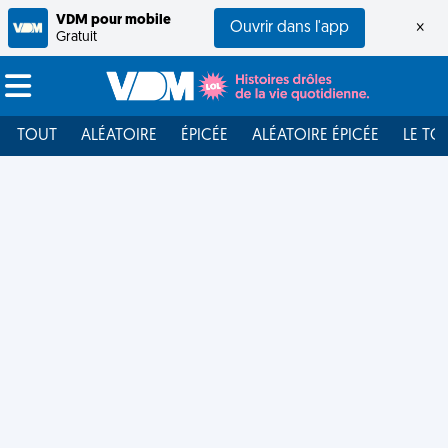
VDM pour mobile
Ouvrir dans l'app
×
Gratuit
TOUT
ALÉATOIRE
ÉPICÉE
ALÉATOIRE ÉPICÉE
LE TO