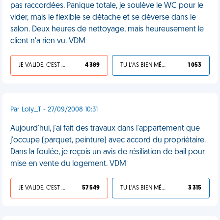
pas raccordées. Panique totale, je soulève le WC pour le
vider, mais le flexible se détache et se déverse dans le
salon. Deux heures de nettoyage, mais heureusement le
client n'a rien vu. VDM
JE VALIDE, C'EST UNE VDM
4 389
TU L'AS BIEN MÉRITÉ
1 053
Par Loly_T - 27/09/2008 10:31
Aujourd'hui, j'ai fait des travaux dans l'appartement que
j'occupe (parquet, peinture) avec accord du propriétaire.
Dans la foulée, je reçois un avis de résiliation de bail pour
mise en vente du logement. VDM
JE VALIDE, C'EST UNE VDM
57 549
TU L'AS BIEN MÉRITÉ
3 315