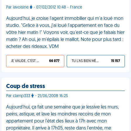
Par lavoisine
- 07/02/2012 10:48 - France
Aujourd'hui, je croise l'agent immobilier qui m'a loué mon
studio. "Grâce à vous, j'ai loué l'appartement en face du
vôtre hier matin !" Voyons voir, qu'est-ce que je faisais hier
matin ? Ah oui, je m'épilais le maillot. Note pour plus tard :
acheter des rideaux. VDM
JE VALIDE, C'EST UNE VDM
66 077
TU L'AS BIEN MÉRITÉ
15 157
Coup de stress
Par clamp333
- 21/06/2008 16:25
Aujourd'hui, ça fait une semaine que je lessive les murs,
peins, astique, et lave les moindres recoins de mon
appartement pour l'état des lieux à 17h avec mon
propriétaire. Il arrive à 17h05, reste dans l'entrée, me