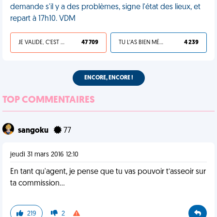
demande s'il y a des problèmes, signe l'état des lieux, et
repart à 17h10. VDM
JE VALIDE, C'EST UNE VDM
47 709
TU L'AS BIEN MÉRITÉ
4 239
ENCORE, ENCORE !
TOP COMMENTAIRES
sangoku
77
jeudi 31 mars 2016 12:10
En tant qu'agent, je pense que tu vas pouvoir t’asseoir sur
ta commission...
219
2