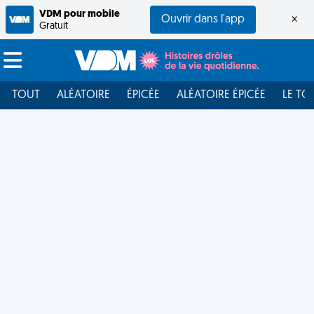
VDM pour mobile
Ouvrir dans l'app
×
Gratuit
TOUT
ALÉATOIRE
ÉPICÉE
ALÉATOIRE ÉPICÉE
LE TO