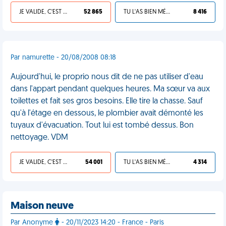
JE VALIDE, C'EST UNE VDM
52 865
TU L'AS BIEN MÉRITÉ
8 416
Par namurette - 20/08/2008 08:18
Aujourd'hui, le proprio nous dit de ne pas utiliser d'eau
dans l'appart pendant quelques heures. Ma sœur va aux
toilettes et fait ses gros besoins. Elle tire la chasse. Sauf
qu'à l'étage en dessous, le plombier avait démonté les
tuyaux d'évacuation. Tout lui est tombé dessus. Bon
nettoyage. VDM
JE VALIDE, C'EST UNE VDM
54 001
TU L'AS BIEN MÉRITÉ
4 314
Maison neuve
Par Anonyme
- 20/11/2023 14:20 - France - Paris