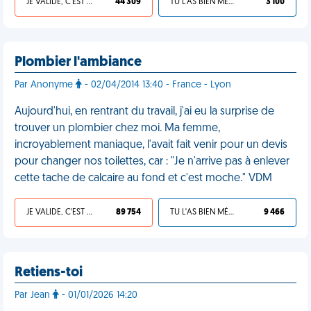
JE VALIDE, C'EST UNE VDM
44 309
TU L'AS BIEN MÉRITÉ
3 100
Plombier l'ambiance
Par Anonyme
- 02/04/2014 13:40 - France - Lyon
Aujourd'hui, en rentrant du travail, j'ai eu la surprise de
trouver un plombier chez moi. Ma femme,
incroyablement maniaque, l'avait fait venir pour un devis
pour changer nos toilettes, car : "Je n'arrive pas à enlever
cette tache de calcaire au fond et c'est moche." VDM
JE VALIDE, C'EST UNE VDM
89 754
TU L'AS BIEN MÉRITÉ
9 466
Retiens-toi
Par Jean
- 01/01/2026 14:20