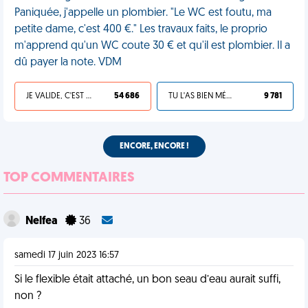
Paniquée, j'appelle un plombier. "Le WC est foutu, ma
petite dame, c'est 400 €." Les travaux faits, le proprio
m'apprend qu'un WC coute 30 € et qu'il est plombier. Il a
dû payer la note. VDM
JE VALIDE, C'EST UNE VDM
54 686
TU L'AS BIEN MÉRITÉ
9 781
ENCORE, ENCORE !
TOP COMMENTAIRES
Nelfea
36
samedi 17 juin 2023 16:57
Si le flexible était attaché, un bon seau d’eau aurait suffi,
non ?