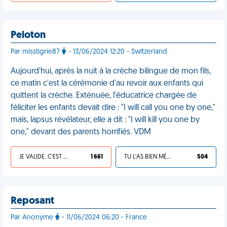
Peloton
Par misstigrie87
- 13/06/2024 12:20 - Switzerland
Aujourd'hui, après la nuit à la crèche bilingue de mon fils,
ce matin c'est la cérémonie d'au revoir aux enfants qui
quittent la crèche. Exténuée, l'éducatrice chargée de
féliciter les enfants devait dire : "I will call you one by one,"
mais, lapsus révélateur, elle a dit : "I will kill you one by
one," devant des parents horrifiés. VDM
JE VALIDE, C'EST UNE VDM
1 661
TU L'AS BIEN MÉRITÉ
504
Reposant
Par Anonyme
- 11/06/2024 06:20 - France