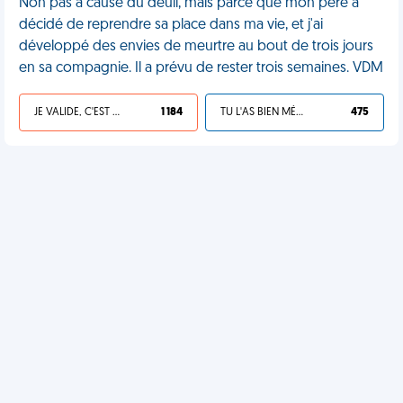
Non pas à cause du deuil, mais parce que mon père a
décidé de reprendre sa place dans ma vie, et j'ai
développé des envies de meurtre au bout de trois jours
en sa compagnie. Il a prévu de rester trois semaines. VDM
JE VALIDE, C'EST UNE VDM
1 184
TU L'AS BIEN MÉRITÉ
475