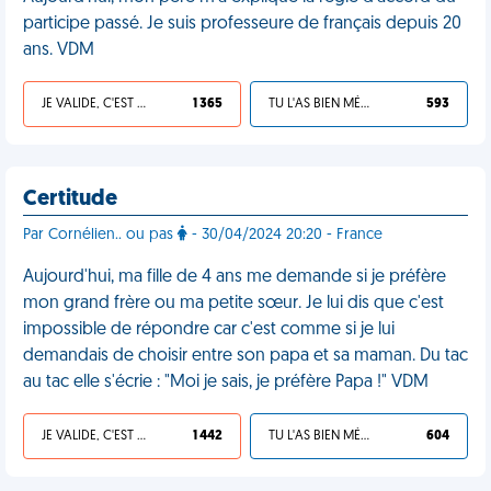
participe passé. Je suis professeure de français depuis 20
ans. VDM
JE VALIDE, C'EST UNE VDM
1 365
TU L'AS BIEN MÉRITÉ
593
Certitude
Par Cornélien.. ou pas
- 30/04/2024 20:20 - France
Aujourd'hui, ma fille de 4 ans me demande si je préfère
mon grand frère ou ma petite sœur. Je lui dis que c'est
impossible de répondre car c'est comme si je lui
demandais de choisir entre son papa et sa maman. Du tac
au tac elle s'écrie : "Moi je sais, je préfère Papa !" VDM
JE VALIDE, C'EST UNE VDM
1 442
TU L'AS BIEN MÉRITÉ
604