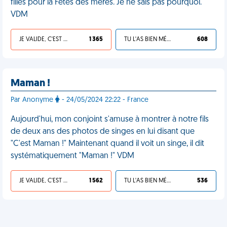
filles pour la Fêtes des mères. Je ne sais pas pourquoi.
VDM
JE VALIDE, C'EST UNE VDM
1 365
TU L'AS BIEN MÉRITÉ
608
Maman !
Par Anonyme
- 24/05/2024 22:22 - France
Aujourd'hui, mon conjoint s'amuse à montrer à notre fils
de deux ans des photos de singes en lui disant que
"C'est Maman !" Maintenant quand il voit un singe, il dit
systématiquement "Maman !" VDM
JE VALIDE, C'EST UNE VDM
1 562
TU L'AS BIEN MÉRITÉ
536