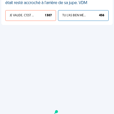
était resté accroché à l'arrière de sa jupe. VDM
JE VALIDE, C'EST UNE VDM
1 307
TU L'AS BIEN MÉRITÉ
456