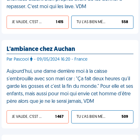
repasser. C’est moi qui les lave. VDM
JE VALIDE, C'EST UNE VDM
1 415
TU L'AS BIEN MÉRITÉ
558
L'ambiance chez Auchan
Par Pascool
- 09/05/2024 16:20 - France
Aujourd'hui, une dame derrière moi à la caisse
s'embrouille avec son mari car : "Ça fait deux heures qu'il
garde les gosses et c'est la fin du monde." Pour elle et ses
enfants, mais aussi pour moi qui envie cet homme d'être
père alors que je ne le serai jamais, VDM
JE VALIDE, C'EST UNE VDM
1 467
TU L'AS BIEN MÉRITÉ
509