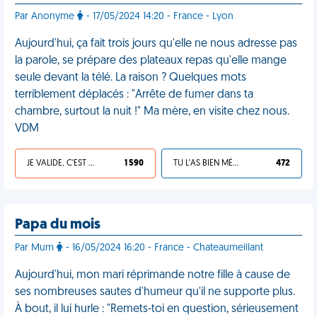
Par Anonyme
- 17/05/2024 14:20 - France - Lyon
Aujourd'hui, ça fait trois jours qu'elle ne nous adresse pas
la parole, se prépare des plateaux repas qu'elle mange
seule devant la télé. La raison ? Quelques mots
terriblement déplacés : "Arrête de fumer dans ta
chambre, surtout la nuit !" Ma mère, en visite chez nous.
VDM
JE VALIDE, C'EST UNE VDM
1 590
TU L'AS BIEN MÉRITÉ
472
Papa du mois
Par Mum
- 16/05/2024 16:20 - France - Chateaumeillant
Aujourd'hui, mon mari réprimande notre fille à cause de
ses nombreuses sautes d'humeur qu'il ne supporte plus.
À bout, il lui hurle : "Remets-toi en question, sérieusement