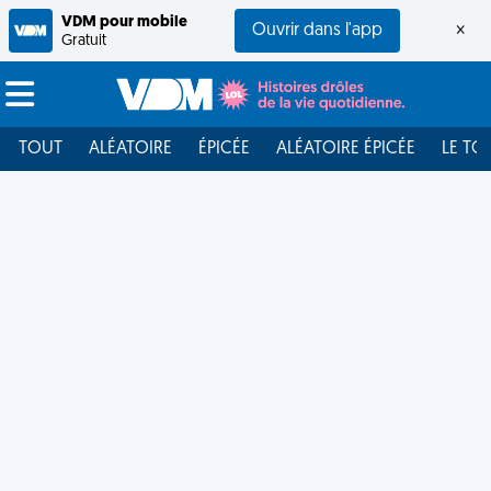
VDM pour mobile
Ouvrir dans l'app
×
Gratuit
TOUT
ALÉATOIRE
ÉPICÉE
ALÉATOIRE ÉPICÉE
LE TO