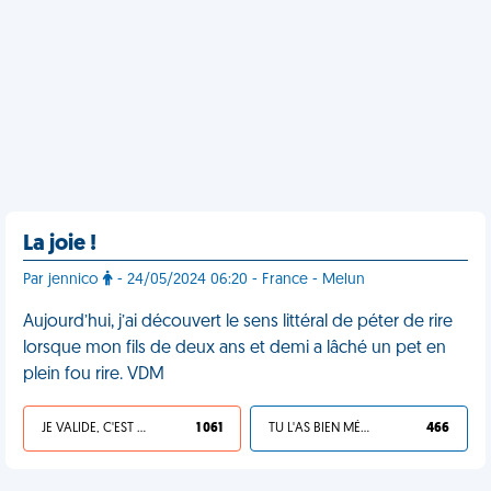
La joie !
Par jennico
- 24/05/2024 06:20 - France - Melun
Aujourd’hui, j’ai découvert le sens littéral de péter de rire
lorsque mon fils de deux ans et demi a lâché un pet en
plein fou rire. VDM
JE VALIDE, C'EST UNE VDM
1 061
TU L'AS BIEN MÉRITÉ
466