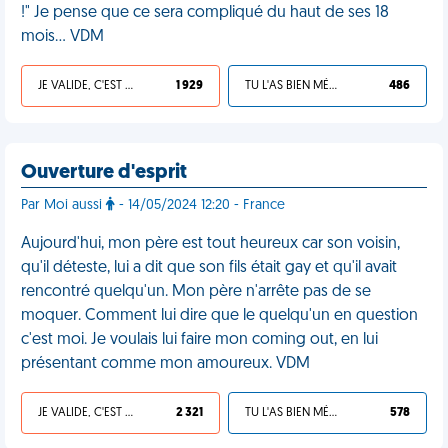
!" Je pense que ce sera compliqué du haut de ses 18
mois… VDM
JE VALIDE, C'EST UNE VDM
1 929
TU L'AS BIEN MÉRITÉ
486
Ouverture d'esprit
Par Moi aussi
- 14/05/2024 12:20 - France
Aujourd'hui, mon père est tout heureux car son voisin,
qu'il déteste, lui a dit que son fils était gay et qu'il avait
rencontré quelqu'un. Mon père n'arrête pas de se
moquer. Comment lui dire que le quelqu'un en question
c'est moi. Je voulais lui faire mon coming out, en lui
présentant comme mon amoureux. VDM
JE VALIDE, C'EST UNE VDM
2 321
TU L'AS BIEN MÉRITÉ
578