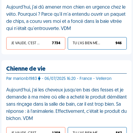
Aujourd'hui, j'ai dû amener mon chien en urgence chez le
véto. Pourquoi ? Parce qu'il m'a entendu ouvrir un paquet
de chips, a couru vers moi et a foncé dans la baie vitrée
qui n'était qu'entrouverte. VDM
JE VALIDE, C'EST UNE VDM
7 734
TU L'AS BIEN MÉRITÉ
946
Chienne de vie
Par marionb1983
- 06/07/2025 16:20 - France - Velleron
Aujourd’hui, j’ai les cheveux jusqu’en bas des fesses et je
demande à ma mère où elle a acheté le produit démêlant
sans rinçage dans la salle de bain, car il est trop bien. Sa
réponse : à l’animalerie. Effectivement, c’était le produit du
bichon. VDM