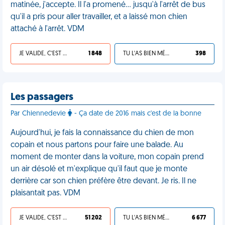
matinée, j'accepte. Il l'a promené… jusqu'à l'arrêt de bus
qu'il a pris pour aller travailler, et a laissé mon chien
attaché à l'arrêt. VDM
JE VALIDE, C'EST UNE VDM
1 848
TU L'AS BIEN MÉRITÉ
398
Les passagers
Par Chiennedevie
- Ça date de 2016 mais c'est de la bonne
Aujourd'hui, je fais la connaissance du chien de mon
copain et nous partons pour faire une balade. Au
moment de monter dans la voiture, mon copain prend
un air désolé et m'explique qu'il faut que je monte
derrière car son chien préfère être devant. Je ris. Il ne
plaisantait pas. VDM
JE VALIDE, C'EST UNE VDM
51 202
TU L'AS BIEN MÉRITÉ
6 677