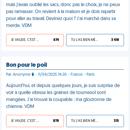
mais j’avais oublié les sacs, donc pas le choix, je ne peux
pas ramasser. On revient à la maison et je dois repartir
pour aller au travail. Devinez quoi ? J’ai marché dans sa
merde. VDM
JE VALIDE, C'EST UNE VDM
674
TU L'AS BIEN MÉRITÉ
3 418
Bon pour le poil
Par Anonyme
- 11/04/2025 14:20 - France - Paris
Aujourd'hui, et depuis quelques jours, je suis surprise de
voir à quelle vitesse les graines de tournesol sont
mangées. J'ai trouvé la coupable : ma gloutonne de
chienne. VDM
JE VALIDE, C'EST UNE VDM
878
TU L'AS BIEN MÉRITÉ
315