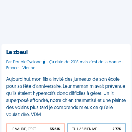
Le zbeul
Par DoubleCyclone
- Ça date de 2016 mais c'est de la bonne -
France - Vienne
Aujourd'hui, mon fils a invité des jumeaux de son école
pour sa fête d'anniversaire. Leur maman m'avait prévenue
qu'ils étaient hyperactifs donc difficiles à gérer. Un lit
superposé effondré, notre chien traumatisé et une plainte
des voisins plus tard je comprends mieux ce qu'elle
voulait dire. VDM
JE VALIDE, C'EST UNE VDM
35 616
TU L'AS BIEN MÉRITÉ
2 776