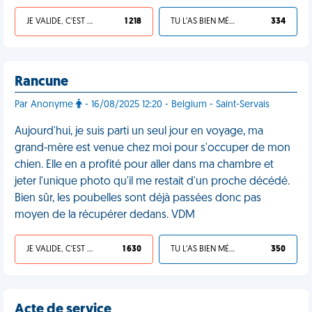
JE VALIDE, C'EST UNE VDM
1 218
TU L'AS BIEN MÉRITÉ
334
Rancune
Par Anonyme
- 16/08/2025 12:20 - Belgium - Saint-Servais
Aujourd'hui, je suis parti un seul jour en voyage, ma
grand-mère est venue chez moi pour s'occuper de mon
chien. Elle en a profité pour aller dans ma chambre et
jeter l'unique photo qu'il me restait d'un proche décédé.
Bien sûr, les poubelles sont déjà passées donc pas
moyen de la récupérer dedans. VDM
JE VALIDE, C'EST UNE VDM
1 630
TU L'AS BIEN MÉRITÉ
350
Acte de service