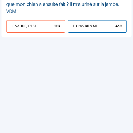
que mon chien a ensuite fait ? Il m’a uriné sur la jambe.
VDM
JE VALIDE, C'EST UNE VDM
1 117
TU L'AS BIEN MÉRITÉ
439