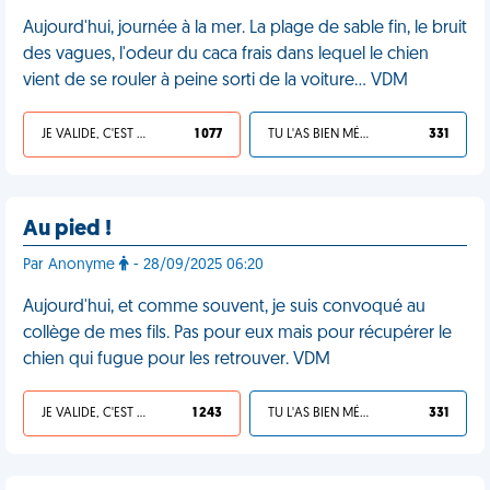
Aujourd'hui, journée à la mer. La plage de sable fin, le bruit
des vagues, l'odeur du caca frais dans lequel le chien
vient de se rouler à peine sorti de la voiture… VDM
JE VALIDE, C'EST UNE VDM
1 077
TU L'AS BIEN MÉRITÉ
331
Au pied !
Par Anonyme
- 28/09/2025 06:20
Aujourd'hui, et comme souvent, je suis convoqué au
collège de mes fils. Pas pour eux mais pour récupérer le
chien qui fugue pour les retrouver. VDM
JE VALIDE, C'EST UNE VDM
1 243
TU L'AS BIEN MÉRITÉ
331