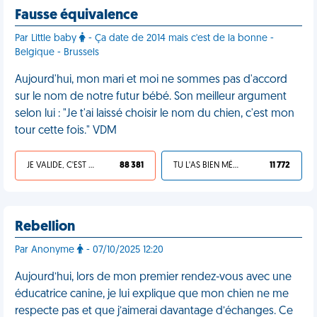
Fausse équivalence
Par Little baby
- Ça date de 2014 mais c'est de la bonne -
Belgique - Brussels
Aujourd'hui, mon mari et moi ne sommes pas d'accord
sur le nom de notre futur bébé. Son meilleur argument
selon lui : "Je t'ai laissé choisir le nom du chien, c'est mon
tour cette fois." VDM
JE VALIDE, C'EST UNE VDM
88 381
TU L'AS BIEN MÉRITÉ
11 772
Rebellion
Par Anonyme
- 07/10/2025 12:20
Aujourd’hui, lors de mon premier rendez-vous avec une
éducatrice canine, je lui explique que mon chien ne me
respecte pas et que j’aimerai davantage d’échanges. Ce