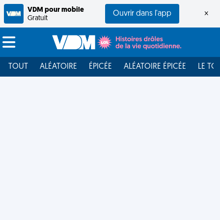
VDM pour mobile
Ouvrir dans l'app
×
Gratuit
TOUT
ALÉATOIRE
ÉPICÉE
ALÉATOIRE ÉPICÉE
LE TO