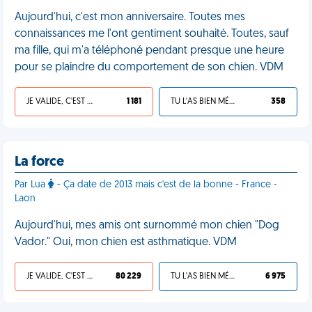
Aujourd'hui, c'est mon anniversaire. Toutes mes
connaissances me l'ont gentiment souhaité. Toutes, sauf
ma fille, qui m'a téléphoné pendant presque une heure
pour se plaindre du comportement de son chien. VDM
JE VALIDE, C'EST UNE VDM
1 181
TU L'AS BIEN MÉRITÉ
358
La force
Par Lua
- Ça date de 2013 mais c'est de la bonne - France -
Laon
Aujourd'hui, mes amis ont surnommé mon chien "Dog
Vador." Oui, mon chien est asthmatique. VDM
JE VALIDE, C'EST UNE VDM
80 229
TU L'AS BIEN MÉRITÉ
6 975