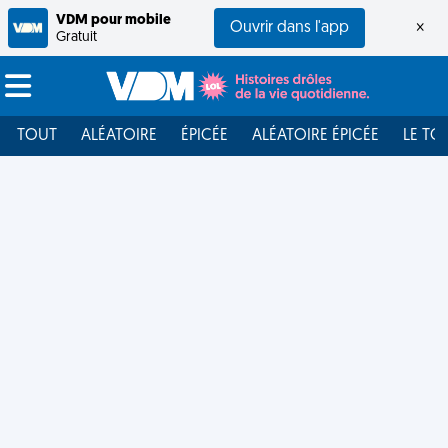
VDM pour mobile
Ouvrir dans l'app
×
Gratuit
TOUT
ALÉATOIRE
ÉPICÉE
ALÉATOIRE ÉPICÉE
LE TO