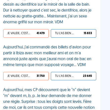
dessin au dentifrice sur le miroir de la salle de bain.
Dur à nettoyer quand c'est sec, le dentifrice, alors je
nettoie au gratte-gratte... Maintenant, j'ai un sexe
énorme griffé sur mon miroir. VDM
JE VALIDE, C'EST UNE VDM
41 479
TU L'AS BIEN MÉRITÉ
15 833
Aujourd'hui, j'ai commandé des billets d'avion pour
partir à Ibiza avec mon meilleur ami et on m'a
annoncé juste après que j'aurai mon oral de bac en
même temps que mon supposé voyage... VDM
JE VALIDE, C'EST UNE VDM
31 750
TU L'AS BIEN MÉRITÉ
23 645
Aujourd'hui, mes CP découvrent que le "n" devient
"m" devant m, b, p. Je leur demande de me donner
une règle. Surprise : tous les doigts sont levés. Fière
de moi, car ils ont tous compris cette nouvelle notion