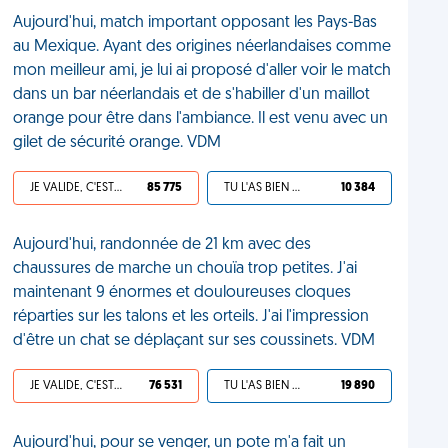
Aujourd'hui, match important opposant les Pays-Bas
au Mexique. Ayant des origines néerlandaises comme
mon meilleur ami, je lui ai proposé d'aller voir le match
dans un bar néerlandais et de s'habiller d'un maillot
orange pour être dans l'ambiance. Il est venu avec un
gilet de sécurité orange. VDM
JE VALIDE, C'EST UNE VDM
85 775
TU L'AS BIEN MÉRITÉ
10 384
Aujourd'hui, randonnée de 21 km avec des
chaussures de marche un chouïa trop petites. J'ai
maintenant 9 énormes et douloureuses cloques
réparties sur les talons et les orteils. J'ai l'impression
d'être un chat se déplaçant sur ses coussinets. VDM
JE VALIDE, C'EST UNE VDM
76 531
TU L'AS BIEN MÉRITÉ
19 890
Aujourd'hui, pour se venger, un pote m'a fait un