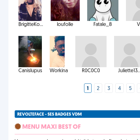
BrigitteKo...
loufolle
Fatale_8
V
Canislupus
Workina
R0C0C0
Juliette13..
1
2
3
4
5
REVOLTEFACE - SES BADGES VDM
MENU MAXI BEST OF