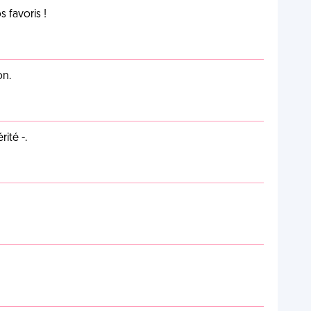
favoris !
on.
ité -.