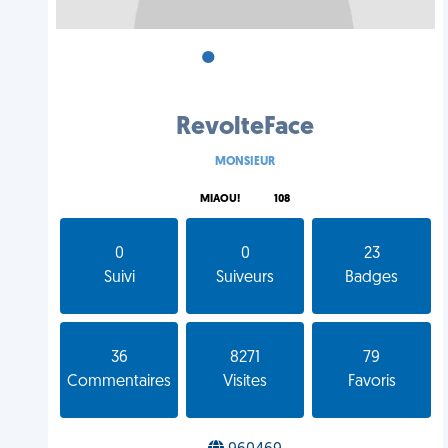
•
•
•
RevolteFace
MONSIEUR
MIAOU!
108
0
0
23
Suivi
Suiveurs
Badges
36
8271
79
Commentaires
Visites
Favoris