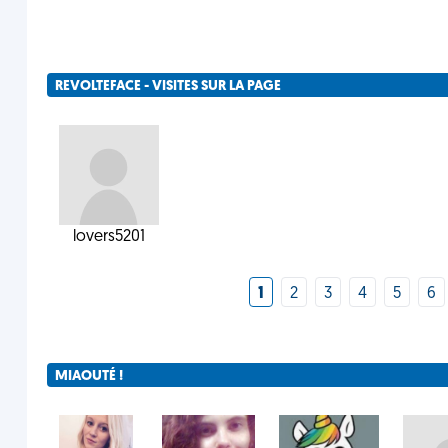
REVOLTEFACE - VISITES SUR LA PAGE
lovers5201
1
2
3
4
5
6
MIAOUTÉ !