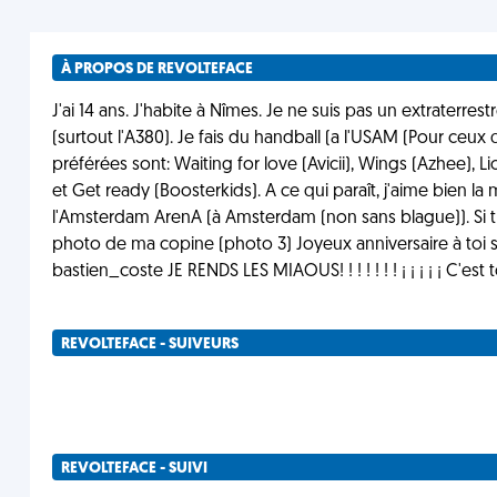
À PROPOS DE REVOLTEFACE
J'ai 14 ans. J'habite à Nîmes. Je ne suis pas un extraterres
(surtout l'A380). Je fais du handball (a l'USAM (Pour ceu
préférées sont: Waiting for love (Avicii), Wings (Azhee), L
et Get ready (Boosterkids). A ce qui paraît, j'aime bien la
l'Amsterdam ArenA (à Amsterdam (non sans blague)). Si tu 
photo de ma copine (photo 3) Joyeux anniversaire à toi si 
bastien_coste JE RENDS LES MIAOUS! ! ! ! ! ! ! ¡ ¡ ¡ ¡ ¡ C'est
REVOLTEFACE - SUIVEURS
REVOLTEFACE - SUIVI