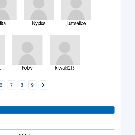
ilta
Nyxisa
justealice
.
Foby
kiwaki213
6
7
8
9