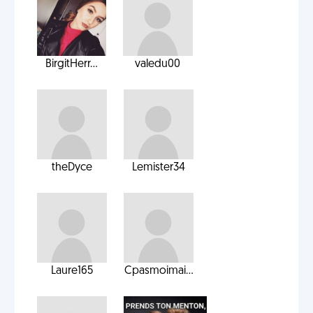
BirgitHerr...
valedu00
theDyce
Lemister34
Laure165
Cpasmoimai...