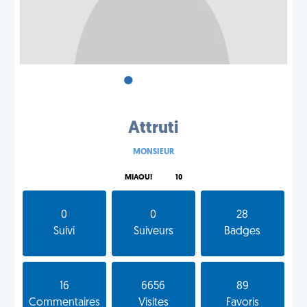
•
•
•
Attruti
MONSIEUR
MIAOU!
10
0
0
28
Suivi
Suiveurs
Badges
16
6656
89
Commentaires
Visites
Favoris