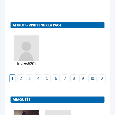
ATTRUTI - VISITES SUR LA PAGE
lovers5201
1
2
3
4
5
6
7
8
9
10
MIAOUTÉ !