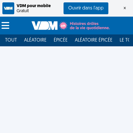
VDM pour mobile
Ouvrir dans l'app
×
Gratuit
TOUT
ALÉATOIRE
ÉPICÉE
ALÉATOIRE ÉPICÉE
LE TO