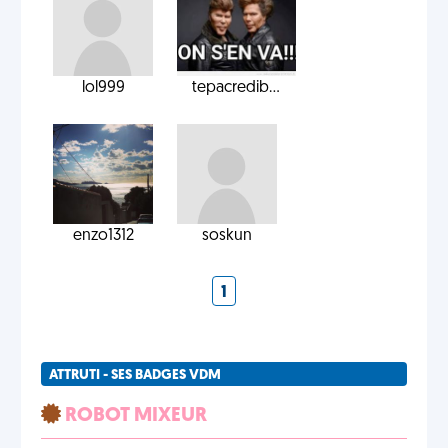
lol999
tepacredib...
enzo1312
soskun
1
ATTRUTI - SES BADGES VDM
ROBOT MIXEUR