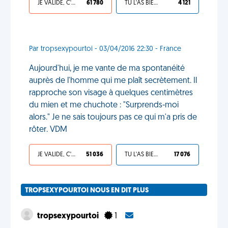
JE VALIDE, C'EST UNE VDM
61 780
TU L'AS BIEN MÉRITÉ
4 121
Par tropsexypourtoi - 03/04/2016 22:30 - France
Aujourd'hui, je me vante de ma spontanéité
auprès de l'homme qui me plaît secrètement. Il
rapproche son visage à quelques centimètres
du mien et me chuchote : "Surprends-moi
alors." Je ne sais toujours pas ce qui m'a pris de
rôter. VDM
JE VALIDE, C'EST UNE VDM
51 036
TU L'AS BIEN MÉRITÉ
17 076
TROPSEXYPOURTOI NOUS EN DIT PLUS
tropsexypourtoi
1