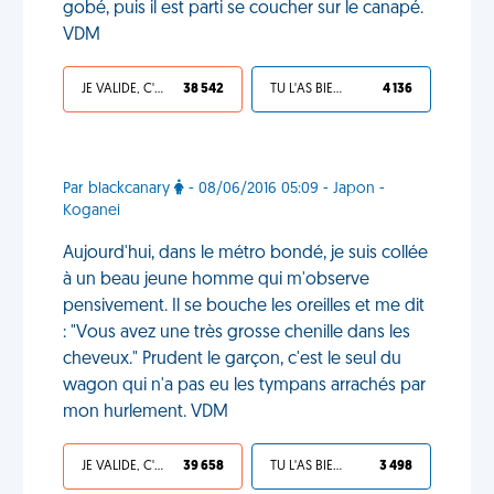
gobé, puis il est parti se coucher sur le canapé.
VDM
JE VALIDE, C'EST UNE VDM
38 542
TU L'AS BIEN MÉRITÉ
4 136
Par blackcanary
- 08/06/2016 05:09 - Japon -
Koganei
Aujourd'hui, dans le métro bondé, je suis collée
à un beau jeune homme qui m'observe
pensivement. Il se bouche les oreilles et me dit
: "Vous avez une très grosse chenille dans les
cheveux." Prudent le garçon, c'est le seul du
wagon qui n'a pas eu les tympans arrachés par
mon hurlement. VDM
JE VALIDE, C'EST UNE VDM
39 658
TU L'AS BIEN MÉRITÉ
3 498