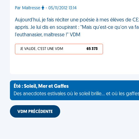
Par Maitresse
- 05/11/2012 13:14
Aujourd'hui, je fais réciter une poésie à mes élèves de CE
appris. Je lui dis en soupirant : "Mais qu'est-ce qu'on va f
l'euthanasier, maîtresse !" VDM
JE VALIDE, C'EST UNE VDM
65 373
Été : Soleil, Mer et Gaffes
Des anecdotes estivales où le soleil brille... et où les gaffe
VDM PRÉCÉDENTE