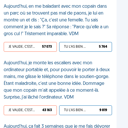
Aujourd'hui, en me baladant avec mon copain dans
un parc où se trouvent pas mal de paons, je lui en
montre un et dis : "Ça, c'est une femelle. Tu sais
comment je le sais ?" Sa réponse : "Parce qu'elle a un
gros cul !" Tristement imparable. VDM
JE VALIDE, C'EST UNE VDM
57 073
TU L'AS BIEN MÉRITÉ
5 764
Aujourd'hui, je monte les escaliers avec mon
ordinateur portable et, pour pouvoir le porter à deux
mains, me glisse le téléphone dans le soutien-gorge.
Étant maladroite, c'est une bonne idée. Dommage
que mon copain m'ait appelée à ce moment-là.
Surprise, j'ai lâché l'ordinateur. VDM
JE VALIDE, C'EST UNE VDM
43 163
TU L'AS BIEN MÉRITÉ
9 819
Aujourd'hui, ça fait 3 semaines que je me fais dévorer