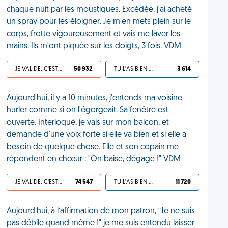
chaque nuit par les moustiques. Excédée, j'ai acheté
un spray pour les éloigner. Je m'en mets plein sur le
corps, frotte vigoureusement et vais me laver les
mains. Ils m'ont piquée sur les doigts, 3 fois. VDM
JE VALIDE, C'EST UNE VDM
50 932
TU L'AS BIEN MÉRITÉ
3 614
Aujourd'hui, il y a 10 minutes, j'entends ma voisine
hurler comme si on l'égorgeait. Sa fenêtre est
ouverte. Interloqué, je vais sur mon balcon, et
demande d'une voix forte si elle va bien et si elle a
besoin de quelque chose. Elle et son copain me
répondent en chœur : "On baise, dégage !" VDM
JE VALIDE, C'EST UNE VDM
74 547
TU L'AS BIEN MÉRITÉ
11 720
Aujourd’hui, à l’affirmation de mon patron, “Je ne suis
pas débile quand même !" je me suis entendu laisser