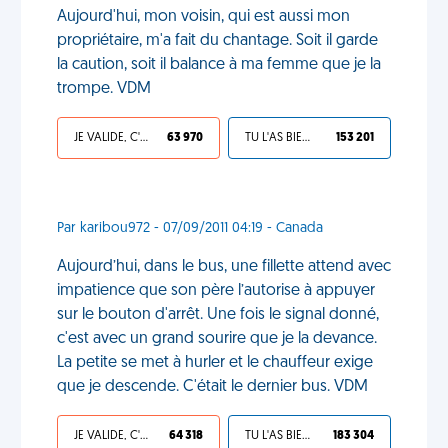
Aujourd'hui, mon voisin, qui est aussi mon
propriétaire, m'a fait du chantage. Soit il garde
la caution, soit il balance à ma femme que je la
trompe. VDM
JE VALIDE, C'EST UNE VDM
63 970
TU L'AS BIEN MÉRITÉ
153 201
Par karibou972 - 07/09/2011 04:19 - Canada
Aujourd’hui, dans le bus, une fillette attend avec
impatience que son père l’autorise à appuyer
sur le bouton d'arrêt. Une fois le signal donné,
c'est avec un grand sourire que je la devance.
La petite se met à hurler et le chauffeur exige
que je descende. C'était le dernier bus. VDM
JE VALIDE, C'EST UNE VDM
64 318
TU L'AS BIEN MÉRITÉ
183 304