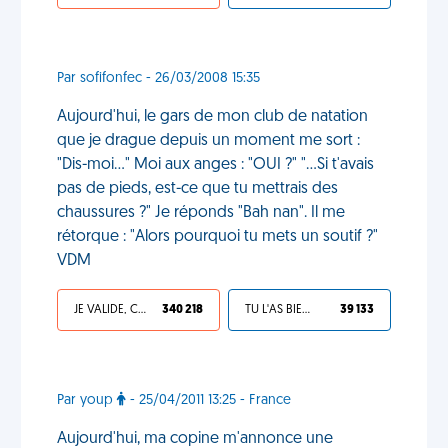
Par sofifonfec - 26/03/2008 15:35
Aujourd'hui, le gars de mon club de natation
que je drague depuis un moment me sort :
"Dis-moi..." Moi aux anges : "OUI ?" "...Si t'avais
pas de pieds, est-ce que tu mettrais des
chaussures ?" Je réponds "Bah nan". Il me
rétorque : "Alors pourquoi tu mets un soutif ?"
VDM
JE VALIDE, C'EST UNE VDM
340 218
TU L'AS BIEN MÉRITÉ
39 133
Par youp
- 25/04/2011 13:25 - France
Aujourd'hui, ma copine m'annonce une