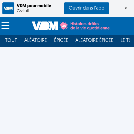
VDM pour mobile
Ouvrir dans l'app
×
Gratuit
TOUT
ALÉATOIRE
ÉPICÉE
ALÉATOIRE ÉPICÉE
LE TO