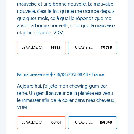
mauvaise et une bonne nouvelle. La mauvaise
nouvelle, c'est le fait qu'elle me trompe depuis
quelques mois, ce à quoi je réponds que moi
aussi. La bonne nouvelle, c'est que la mauvaise
était une blague. VDM
JE VALIDE, C'EST UNE VDM
91 823
TU L'AS BIEN MÉRITÉ
171 738
Par naturessence
- 16/06/2013 08:48 - France
Aujourd'hui, j'ai jeté mon chewing-gum par
terre. Un gentil sauveur de la planète est venu
le ramasser afin de le coller dans mes cheveux.
VDM
JE VALIDE, C'EST UNE VDM
68 161
TU L'AS BIEN MÉRITÉ
164 040