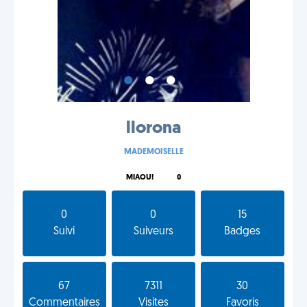
•
•
•
llorona
MADEMOISELLE
MIAOU!
0
0
0
15
Suivi
Suiveurs
Badges
67
7311
30
Commentaires
Visites
Favoris