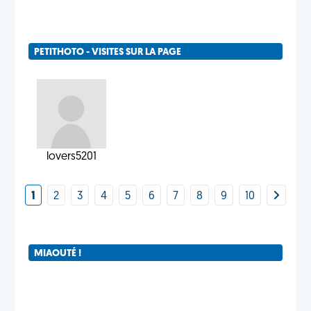
PETITHOTO - VISITES SUR LA PAGE
lovers5201
1
2
3
4
5
6
7
8
9
10
MIAOUTÉ !