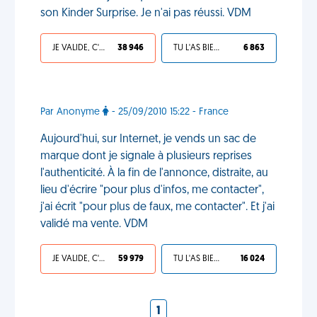
son Kinder Surprise. Je n'ai pas réussi. VDM
JE VALIDE, C'EST UNE VDM
38 946
TU L'AS BIEN MÉRITÉ
6 863
Par Anonyme
- 25/09/2010 15:22 - France
Aujourd'hui, sur Internet, je vends un sac de
marque dont je signale à plusieurs reprises
l'authenticité. À la fin de l'annonce, distraite, au
lieu d'écrire "pour plus d'infos, me contacter",
j'ai écrit "pour plus de faux, me contacter". Et j'ai
validé ma vente. VDM
JE VALIDE, C'EST UNE VDM
59 979
TU L'AS BIEN MÉRITÉ
16 024
1