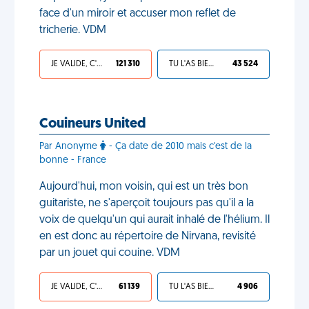
face d'un miroir et accuser mon reflet de
tricherie. VDM
JE VALIDE, C'EST UNE VDM
121 310
TU L'AS BIEN MÉRITÉ
43 524
Couineurs United
Par Anonyme
- Ça date de 2010 mais c'est de la
bonne - France
Aujourd'hui, mon voisin, qui est un très bon
guitariste, ne s'aperçoit toujours pas qu'il a la
voix de quelqu'un qui aurait inhalé de l'hélium. Il
en est donc au répertoire de Nirvana, revisité
par un jouet qui couine. VDM
JE VALIDE, C'EST UNE VDM
61 139
TU L'AS BIEN MÉRITÉ
4 906