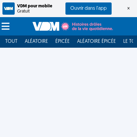
VDM pour mobile
Ouvrir dans l'app
×
Gratuit
TOUT
ALÉATOIRE
ÉPICÉE
ALÉATOIRE ÉPICÉE
LE TO