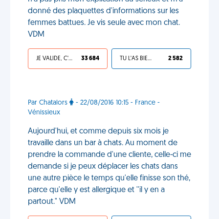
donné des plaquettes d'informations sur les
femmes battues. Je vis seule avec mon chat.
VDM
JE VALIDE, C'EST UNE VDM
33 684
TU L'AS BIEN MÉRITÉ
2 582
Par Chatalors
- 22/08/2016 10:15 - France -
Vénissieux
Aujourd'hui, et comme depuis six mois je
travaille dans un bar à chats. Au moment de
prendre la commande d'une cliente, celle-ci me
demande si je peux déplacer les chats dans
une autre pièce le temps qu'elle finisse son thé,
parce qu'elle y est allergique et ''il y en a
partout." VDM