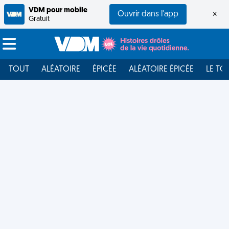
VDM pour mobile
Ouvrir dans l'app
×
Gratuit
TOUT
ALÉATOIRE
ÉPICÉE
ALÉATOIRE ÉPICÉE
LE TO