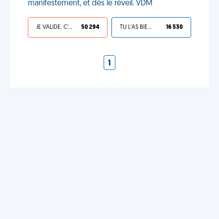
manifestement, et dès le réveil. VDM
JE VALIDE, C'EST UNE VDM
50 294
TU L'AS BIEN MÉRITÉ
16 530
1