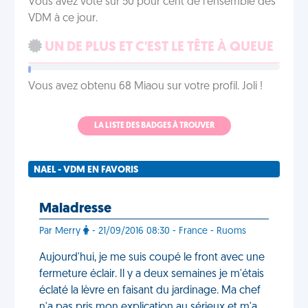
Vous avez voté sur 50 pour cent de l'ensemble des
VDM à ce jour.
UN DE PLUS ET C'EST LE TÊTE À QUEUE
Vous avez obtenu 68 Miaou sur votre profil. Joli !
LA LISTE DES BADGES À TROUVER
NAEL - VDM EN FAVORIS
Maladresse
Par Merry
- 21/09/2016 08:30 - France - Ruoms
Aujourd'hui, je me suis coupé le front avec une
fermeture éclair. Il y a deux semaines je m'étais
éclaté la lèvre en faisant du jardinage. Ma chef
n'a pas pris mon explication au sérieux et m'a