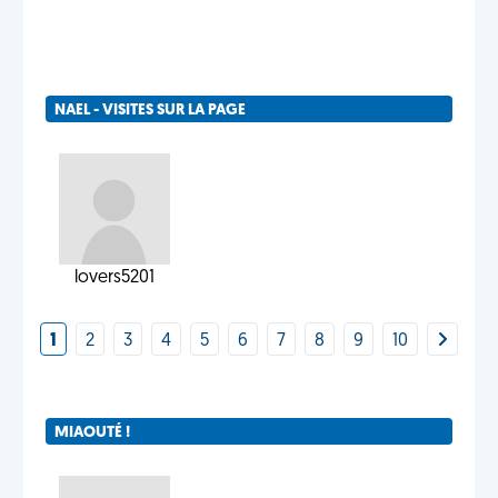
NAEL - VISITES SUR LA PAGE
lovers5201
1
2
3
4
5
6
7
8
9
10
MIAOUTÉ !