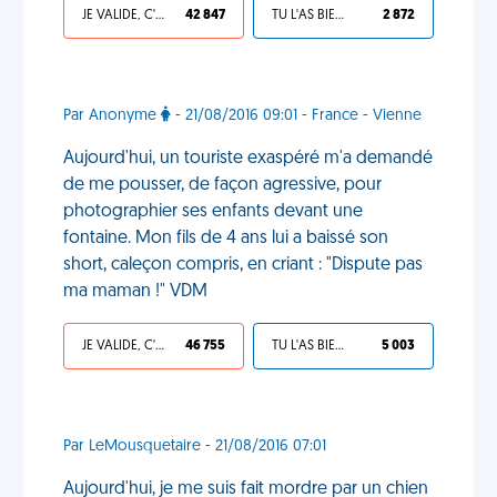
JE VALIDE, C'EST UNE VDM
42 847
TU L'AS BIEN MÉRITÉ
2 872
Par Anonyme
- 21/08/2016 09:01 - France - Vienne
Aujourd'hui, un touriste exaspéré m'a demandé
de me pousser, de façon agressive, pour
photographier ses enfants devant une
fontaine. Mon fils de 4 ans lui a baissé son
short, caleçon compris, en criant : "Dispute pas
ma maman !" VDM
JE VALIDE, C'EST UNE VDM
46 755
TU L'AS BIEN MÉRITÉ
5 003
Par LeMousquetaire - 21/08/2016 07:01
Aujourd'hui, je me suis fait mordre par un chien