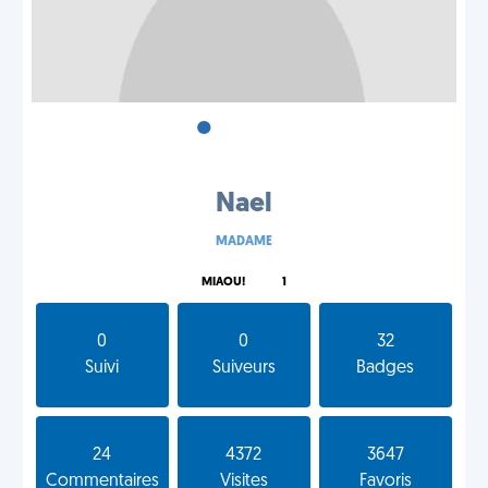
•
•
•
Nael
MADAME
MIAOU!
1
0
0
32
Suivi
Suiveurs
Badges
24
4372
3647
Commentaires
Visites
Favoris