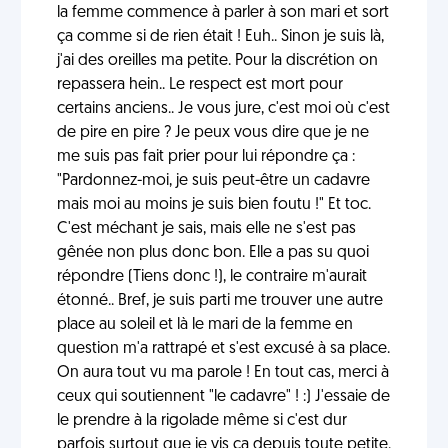
la femme commence à parler à son mari et sort
ça comme si de rien était ! Euh.. Sinon je suis là,
j'ai des oreilles ma petite. Pour la discrétion on
repassera hein.. Le respect est mort pour
certains anciens.. Je vous jure, c'est moi où c'est
de pire en pire ? Je peux vous dire que je ne
me suis pas fait prier pour lui répondre ça :
"Pardonnez-moi, je suis peut-être un cadavre
mais moi au moins je suis bien foutu !" Et toc.
C'est méchant je sais, mais elle ne s'est pas
gênée non plus donc bon. Elle a pas su quoi
répondre (Tiens donc !), le contraire m'aurait
étonné.. Bref, je suis parti me trouver une autre
place au soleil et là le mari de la femme en
question m'a rattrapé et s'est excusé à sa place.
On aura tout vu ma parole ! En tout cas, merci à
ceux qui soutiennent "le cadavre" ! :) J'essaie de
le prendre à la rigolade même si c'est dur
parfois surtout que je vis ça depuis toute petite.