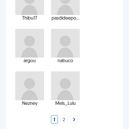
Thibu17
pasdideepo...
argou
nabuco
Nezney
Mels_Lulu
1
2