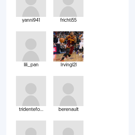
yanni941
frichti55
lili_pan
Irvingl2l
tridentefo...
berenault