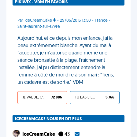
PIKIWIX - VDM EN FAVORIS
Par IceCreamCake
- 29/05/2015 13:50 - France -
Saint-laurent-sur-s?vre
Aujourd'hui, et ce depuis mon enfance, j'ai la
peau extrêmement blanche. Ayant du mal à
l'accepter, je m'autorise quand même une
séance bronzette à la plage. Fraîchement
installée, j'ai pu distinctement entendre la
femme à côté de moi dire à son mari : "Tiens,
un cadavre est de sortie." VDM
JE VALIDE, C'EST UNE VDM
72 886
TU L'AS BIEN MÉRITÉ
5 766
ICECREAMCAKE NOUS EN DIT PLUS
IceCreamCake
43