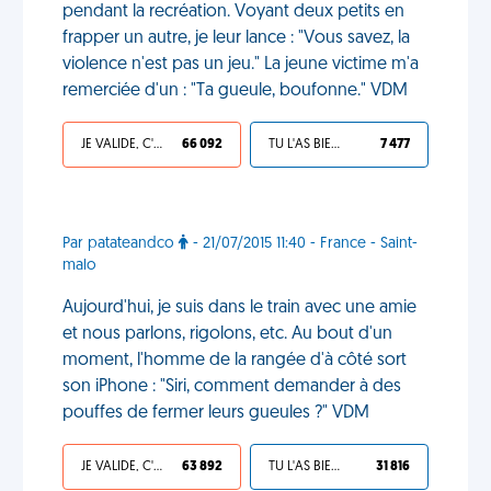
pendant la recréation. Voyant deux petits en
frapper un autre, je leur lance : "Vous savez, la
violence n'est pas un jeu." La jeune victime m'a
remerciée d'un : "Ta gueule, boufonne." VDM
JE VALIDE, C'EST UNE VDM
66 092
TU L'AS BIEN MÉRITÉ
7 477
Par patateandco
- 21/07/2015 11:40 - France - Saint-
malo
Aujourd'hui, je suis dans le train avec une amie
et nous parlons, rigolons, etc. Au bout d'un
moment, l'homme de la rangée d'à côté sort
son iPhone : "Siri, comment demander à des
pouffes de fermer leurs gueules ?" VDM
JE VALIDE, C'EST UNE VDM
63 892
TU L'AS BIEN MÉRITÉ
31 816