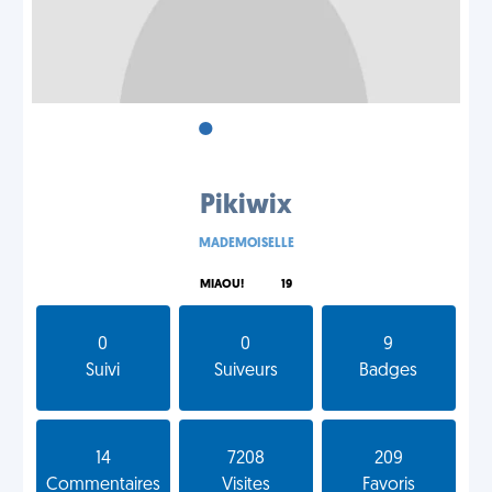
•
•
•
Pikiwix
MADEMOISELLE
MIAOU!
19
0
0
9
Suivi
Suiveurs
Badges
14
7208
209
Commentaires
Visites
Favoris