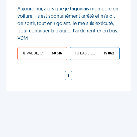
Aujourd'hui, alors que je taquinais mon père en
voiture, il s'est spontanément arrêté et m'a dit
de sortir, tout en rigolant. Je me suis exécuté,
pour continuer la blague. J'ai dû rentrer en bus.
VDM
JE VALIDE, C'EST UNE VDM
60 516
TU L'AS BIEN MÉRITÉ
15 862
1