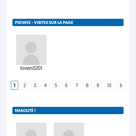
PIKIWIX - VISITES SUR LA PAGE
lovers5201
1
2
3
4
5
6
7
8
9
10
MIAOUTÉ !