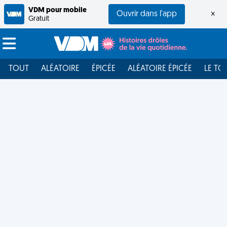
VDM pour mobile
Ouvrir dans l'app
×
Gratuit
TOUT
ALÉATOIRE
ÉPICÉE
ALÉATOIRE ÉPICÉE
LE TO