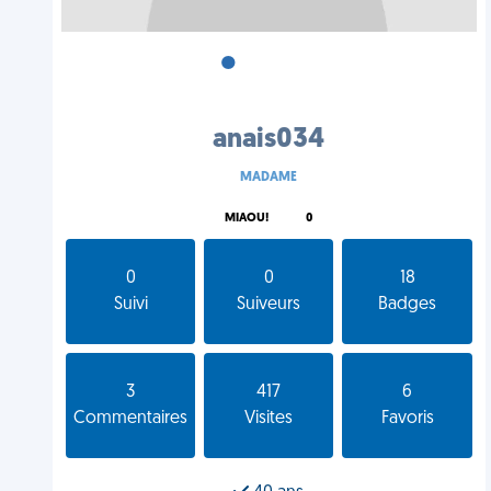
•
•
•
anais034
MADAME
MIAOU!
0
0
0
18
Suivi
Suiveurs
Badges
3
417
6
Commentaires
Visites
Favoris