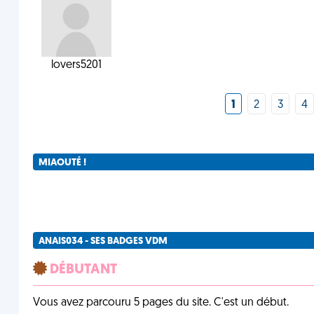
lovers5201
1
2
3
4
MIAOUTÉ !
ANAIS034 - SES BADGES VDM
DÉBUTANT
Vous avez parcouru 5 pages du site. C'est un début.