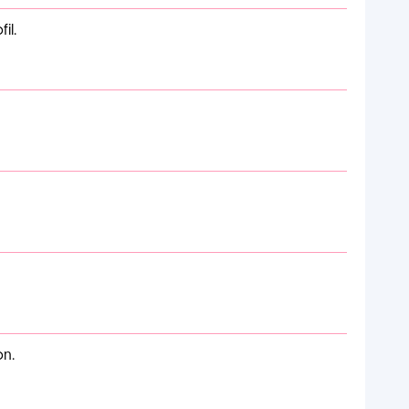
il.
on.