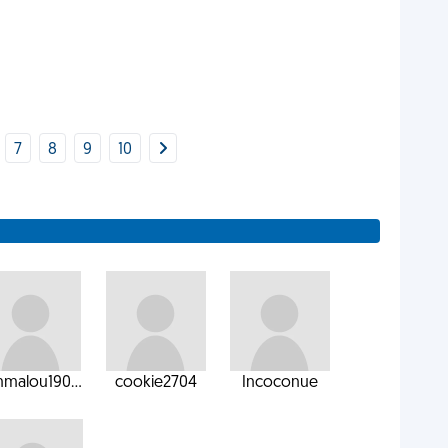
7
8
9
10
malou190...
cookie2704
Incoconue