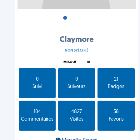
•
•
•
Claymore
NON SPÉCIFIÉ
MIAOU!
10
0
0
21
Suivi
Suiveurs
Badges
104
4827
58
Commentaires
Visites
Favoris