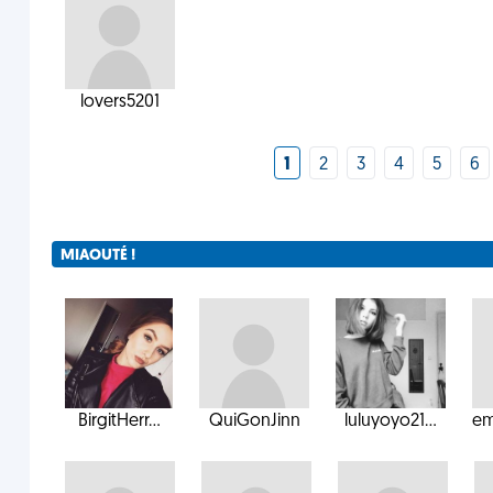
lovers5201
1
2
3
4
5
6
MIAOUTÉ !
BirgitHerr...
QuiGonJinn
luluyoyo21...
em