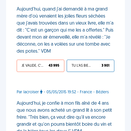
Aujourd'hui, quand j'ai demandé à ma grand
mère d'où venaient les jolies fleurs séchées
que j'avais trouvées dans un vieux livre, elle m'a
dit : "C'est un garçon qui me les a offertes." Puis
devant mon air émerveillé, elle m'a révélé : "Je
déconne, on les a volées sur une tombe avec
des potes." VDM
JE VALIDE, C'EST UNE VDM
43 995
TU L'AS BIEN MÉRITÉ
3 901
Par lacroiser
- 05/05/2015 19:52 - France - Béziers
Aujourd'hui, je confie à mon fils aîné de 4 ans
que nous avons acheté un grand lit à son petit
frère. "Très bien, ça veut dire qu'il va encore
grandir et qu'on pourra bientôt boire du vin et