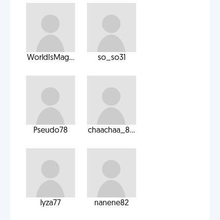
WorldIsMag...
so_so31
Pseudo78
chaachaa_8...
lyza77
nanene82