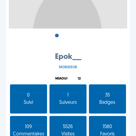
•
•
•
Epok__
MONSIEUR
MIAOU!
12
0
1
35
Suivi
Suiveurs
Badges
109
5526
1580
Commentaires
Visites
Favoris