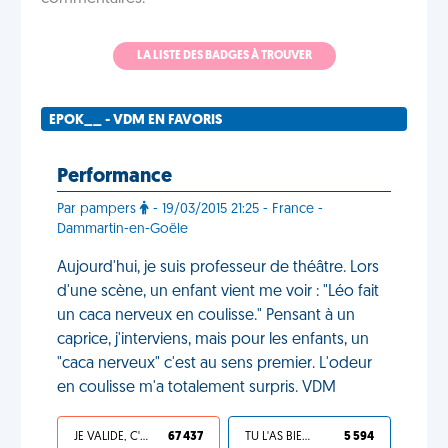
LA LISTE DES BADGES À TROUVER
EPOK__ - VDM EN FAVORIS
Performance
Par pampers
- 19/03/2015 21:25 - France -
Dammartin-en-Goële
Aujourd'hui, je suis professeur de théâtre. Lors
d'une scène, un enfant vient me voir : "Léo fait
un caca nerveux en coulisse." Pensant à un
caprice, j'interviens, mais pour les enfants, un
"caca nerveux" c'est au sens premier. L'odeur
en coulisse m'a totalement surpris. VDM
JE VALIDE, C'EST UNE VDM
67 437
TU L'AS BIEN MÉRITÉ
5 594