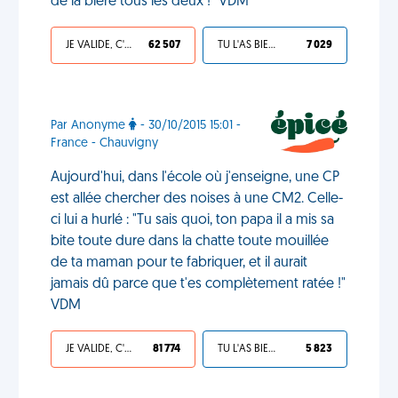
de la bière tous les deux !" VDM
JE VALIDE, C'EST UNE VDM
62 507
TU L'AS BIEN MÉRITÉ
7 029
Par Anonyme
- 30/10/2015 15:01 -
France - Chauvigny
Aujourd'hui, dans l'école où j'enseigne, une CP
est allée chercher des noises à une CM2. Celle-
ci lui a hurlé : "Tu sais quoi, ton papa il a mis sa
bite toute dure dans la chatte toute mouillée
de ta maman pour te fabriquer, et il aurait
jamais dû parce que t'es complètement ratée !"
VDM
JE VALIDE, C'EST UNE VDM
81 774
TU L'AS BIEN MÉRITÉ
5 823