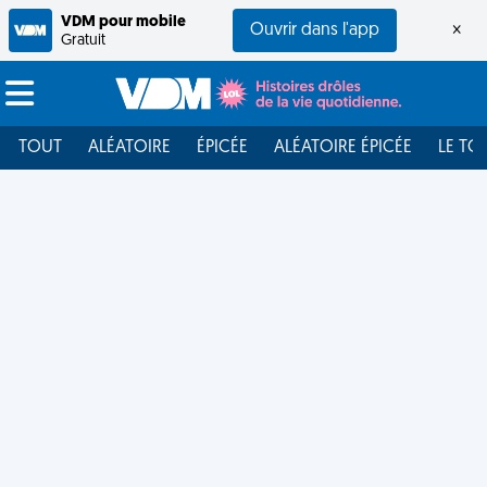
VDM pour mobile
Ouvrir dans l'app
×
Gratuit
TOUT
ALÉATOIRE
ÉPICÉE
ALÉATOIRE ÉPICÉE
LE TO