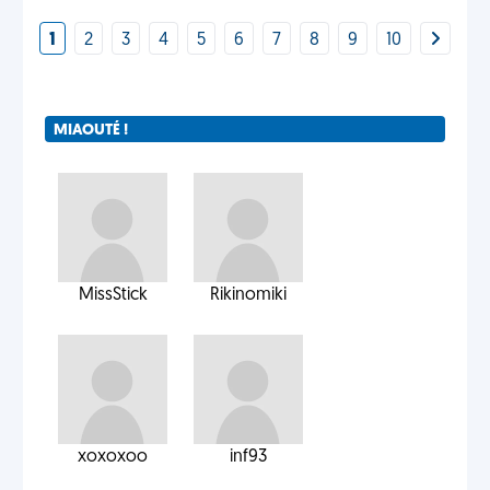
1
2
3
4
5
6
7
8
9
10
MIAOUTÉ !
MissStick
Rikinomiki
xoxoxoo
inf93