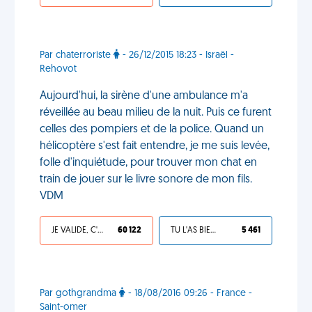
Par chaterroriste
- 26/12/2015 18:23 - Israël -
Rehovot
Aujourd'hui, la sirène d'une ambulance m'a
réveillée au beau milieu de la nuit. Puis ce furent
celles des pompiers et de la police. Quand un
hélicoptère s'est fait entendre, je me suis levée,
folle d'inquiétude, pour trouver mon chat en
train de jouer sur le livre sonore de mon fils.
VDM
JE VALIDE, C'EST UNE VDM
60 122
TU L'AS BIEN MÉRITÉ
5 461
Par gothgrandma
- 18/08/2016 09:26 - France -
Saint-omer