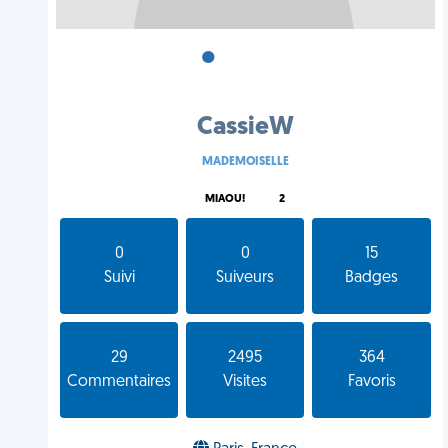
•
•
•
CassieW
MADEMOISELLE
MIAOU!
2
0
0
15
Suivi
Suiveurs
Badges
29
2495
364
Commentaires
Visites
Favoris