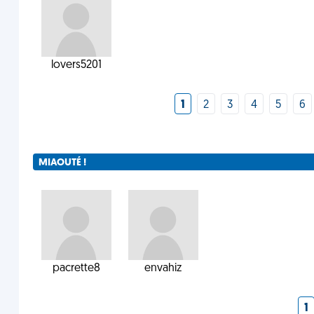
lovers5201
1
2
3
4
5
6
MIAOUTÉ !
pacrette8
envahiz
1