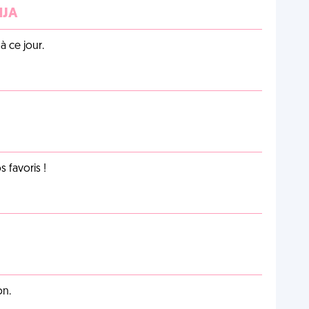
NJA
 ce jour.
favoris !
on.