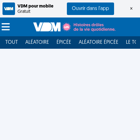
VDM pour mobile
Ouvrir dans l'app
×
Gratuit
TOUT
ALÉATOIRE
ÉPICÉE
ALÉATOIRE ÉPICÉE
LE TO