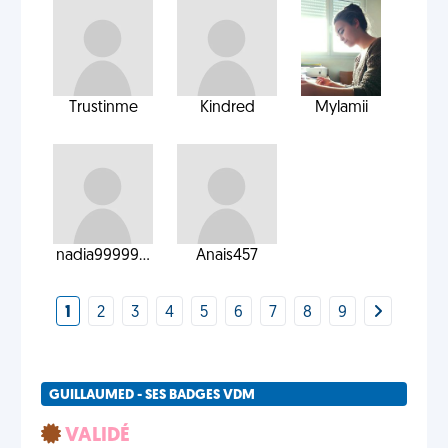
Trustinme
Kindred
Mylamii
nadia99999...
Anais457
1
2
3
4
5
6
7
8
9
GUILLAUMED - SES BADGES VDM
VALIDÉ