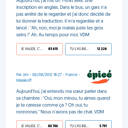
Aujourd'hui, j'ai mis un T-shirt avec une
inscription en anglais. Dans le bus, un gars n'a
pas arrêté de le regarder et j'ai donc décidé de
lui donner la traduction. Il m'a regardée et a
lancé : "Ah, non, moi je matais juste tes gros
seins !" Ah. Au temps pour moi. VDM
JE VALIDE, C'EST UNE VDM
83 615
TU L'AS BIEN MÉRITÉ
12 226
Par Jim - 06/08/2012 18:27 - France -
Malakoff
Aujourd'hui, j'ai entendu ma sœur parler dans
sa chambre : "Oui, mon minou, tu aimes quand
je te caresse comme ça ? Oh oui, tu
ronronnes." Nous n'avons pas de chat. VDM
JE VALIDE, C'EST UNE VDM
86 746
TU L'AS BIEN MÉRITÉ
5 791