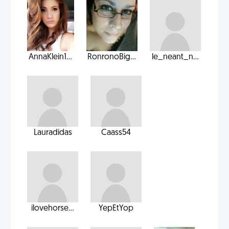
AnnaKlein1...
RonronoBig...
le_neant_n...
Lauradidas
Caass54
ilovehorse...
YepEtYop