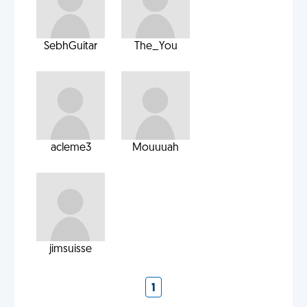
SebhGuitar
The_You
acleme3
Mouuuah
jimsuisse
1