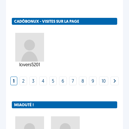
CADÔBONUX - VISITES SUR LA PAGE
lovers5201
1
2
3
4
5
6
7
8
9
10
MIAOUTÉ !