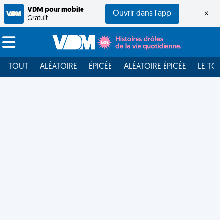
VDM pour mobile
Ouvrir dans l'app
×
Gratuit
TOUT
ALÉATOIRE
ÉPICÉE
ALÉATOIRE ÉPICÉE
LE TO