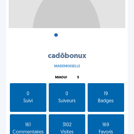
•
•
•
cadôbonux
MADEMOISELLE
MIAOU!
5
0
0
19
Suivi
Suiveurs
Badges
161
3102
169
Commentaires
Visites
Favoris