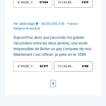
JE VALIDE, C'EST UNE VDM
57 504
TU L'AS BIEN MÉRITÉ
5 673
Par sabbotage
- 06/05/2015 11:35 - France -
Savigny-le-temple
Aujourd'hui, alors que j'accorde ma guitare
l'accordeur entre les deux jambes, une envie
irrépressible de lâcher un gaz s'empare de moi.
Maintenant c'est officiel : je pète en ré. VDM
JE VALIDE, C'EST UNE VDM
62 977
TU L'AS BIEN MÉRITÉ
8 196
1