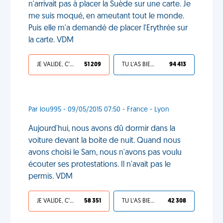
n'arrivait pas à placer la Suède sur une carte. Je
me suis moqué, en ameutant tout le monde.
Puis elle m'a demandé de placer l'Erythrée sur
la carte. VDM
JE VALIDE, C'EST UNE VDM
51 209
TU L'AS BIEN MÉRITÉ
94 413
Par lou995 - 09/05/2015 07:50 - France - Lyon
Aujourd'hui, nous avons dû dormir dans la
voiture devant la boite de nuit. Quand nous
avons choisi le Sam, nous n'avons pas voulu
écouter ses protestations. Il n'avait pas le
permis. VDM
JE VALIDE, C'EST UNE VDM
58 351
TU L'AS BIEN MÉRITÉ
42 308