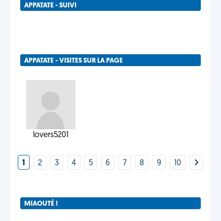
APPATATE - SUIVI
APPATATE - VISITES SUR LA PAGE
lovers5201
1
2
3
4
5
6
7
8
9
10
MIAOUTÉ !