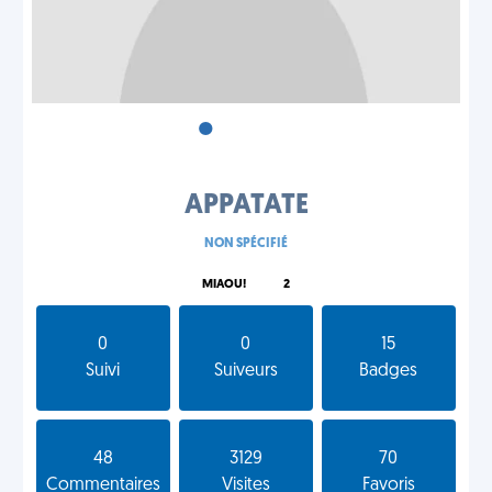
•
•
•
APPATATE
NON SPÉCIFIÉ
MIAOU!
2
0
0
15
Suivi
Suiveurs
Badges
48
3129
70
Commentaires
Visites
Favoris