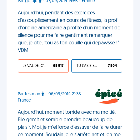
Par gojuju
- 07/09/2014 14:56 - France
Aujourd'hui, pendant des exercices
d'assouplissement en cours de fitness, la prof
d'origine américaine a profité d'un moment de
silence pour me faire gentiment remarquer
que, je cite, "tou as ton couille qui dépawsse !"
VDM
JE VALIDE, C'EST UNE VDM
68 917
TU L'AS BIEN MÉRITÉ
7 804
Par testman
- 06/09/2014 21:38 -
France
Aujourd'hui, moment torride avec ma moitié.
Elle gémit et semble prendre beaucoup de
plaisir. Moi, je m'efforce d'essayer de faire durer
ce moment. Soudain, elle s'arrête net et, en me