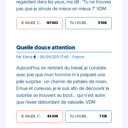
regardant dans les yeux, me dit : "Tu ne trouves
pas que je simule de mieux en mieux ?" VDM
JE VALIDE, C'EST UNE VDM
107 603
TU L'AS BIEN MÉRITÉ
11 906
Quelle douce attention
Par Elena
- 06/09/2011 17:40 - France
Aujourd'hui, en rentrant du travail, je constate
avec joie que mon homme m'a préparé une
jolie surprise : un chemin de pétales de roses.
Émue et curieuse, je le suis afin de découvrir la
surprise se trouvant au bout... qui n'est autre
que l'évier débordant de vaisselle. VDM
JE VALIDE, C'EST UNE VDM
83 038
TU L'AS BIEN MÉRITÉ
7 318