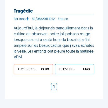
Tragédie
Par Inna
- 30/08/2011 12:12 - France
Aujourd'hui, je déjeunais tranquillement dans la
cuisine en observant notre joli poisson rouge
lorsque celui-ci a sauté hors du bocal et a fini
empalé sur les beaux cactus que j'avais achetés
la veille. Les enfants ont pleuré toute la matinée.
VDM
JE VALIDE, C'EST UNE VDM
69 189
TU L'AS BIEN MÉRITÉ
5 596
1