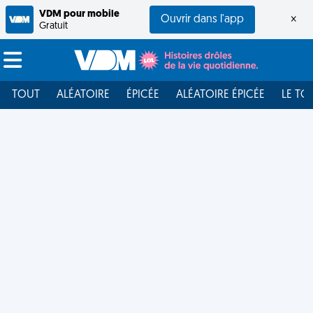
VDM pour mobile
Ouvrir dans l'app
×
Gratuit
TOUT
ALÉATOIRE
ÉPICÉE
ALÉATOIRE ÉPICÉE
LE TO